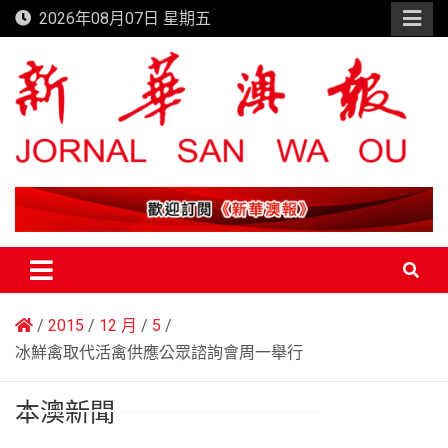
Skip
2026年08月07日 星期五
to
content
新華澳報
2015
12 月
5
冰鮮禽取代活禽供應公眾諮詢會周一舉行
本澳新聞