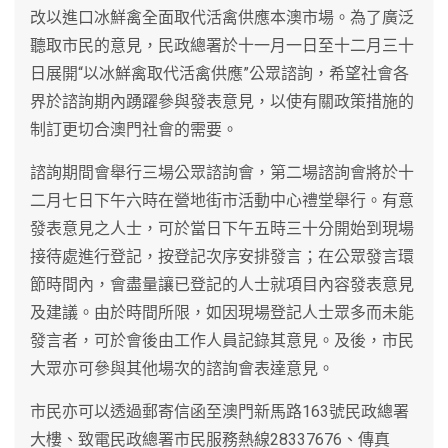
改以進口冰鮮禽全面取代活禽供應本澳市場。為了廣泛
聽取市民的意見，民政總署於十一月一日至十二月三十
日展開“以冰鮮禽取代活禽供應”公眾諮詢，希望社會各
界於諮詢期內踴躍參與發表意見，以使有關政策措施的
制訂更切合澳門社會的需要。
諮詢期間會舉行三場公眾諮詢會，第二場諮詢會將於十
二月七日下午六時在營地街市活動中心禮堂舉行。有意
發表意見之人士，可於當日下午五時三十分開始到現場
接待處進行登記，按登記次序安排發言；在公眾發言環
節時間內，會盡量讓已登記的人士就項目內容發表意見
及建議。由於時間所限，如因現場登記人士眾多而未能
發言者，可於會後由工作人員記錄其意見。及後，市民
大眾亦可參與其他場次的諮詢會表達意見。
市民亦可以透過郵寄信函至澳門新馬路163號民政總署
大樓、致電民政總署市民服務熱線28337676、傳真