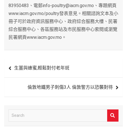
83950483、電郵info-poultry@iacm.gov.mo、專題網頁
www.iacm.gov.mo/poultry發表意見。相關諮詢文本及小
冊子可於政府資訊服務中心、政府綜合服務大樓、民署
綜合服務中心、各區服務站及市民服務中心索閱或瀏覽
民署網頁www.iacm.gov.mo。
文
生薑與蜂蜜,輕鬆對付老年斑
章
導
倫敦地鐵男子刺傷3人 倫敦警方以恐襲對待
覽
S
e