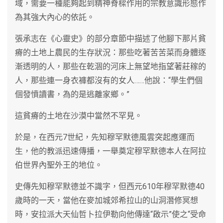
域，需要一種能夠起到精神脊樑作用的宗教意識形態作
為其強大內心的依託。
張承志在《心靈史》的部分章節中描述了他腳下那片貧
瘠的土地上農民的生存狀況：那些吃著苦苦菜而身體逐
漸透明的人，那些在乾涸的河床上無望地指望著莊稼的
人，那些連一身衣褲都沒有的女人……他說：“學生們個
個發憤讀書，為的是逃離家鄉。”
這貧瘠的土地在沙漠中當然不罕見。
於是，在西元7世紀，先知穆罕默德風雲突起應運而
生，他的教派迅速傳播，一舉奠定穆罕默德本人在阿拉
伯世界內聖外王的地位。
史傳先知穆罕默德並不識字，但西元610年穆罕默德40
歲時的一天，當他在麥加城郊希拉山的山洞潛修冥想
時，安拉派大天仙哲卜拉伊勒向他傳達“啟示”使之“受命