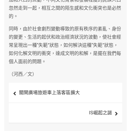
忽然走到一起，相互之間的陌生感和文化衝突也是必然
的。
同時，由於社會劇烈變動導致的原有秩序的紊亂、身份
的變更、生活的起伏和政治經濟狀況的波動，使社會經
常呈現出一種“失範”狀態，如何解決這種“失範”狀態，
如何化解文明的衝突，達成文明的和解，是擺在我們每
個人面前的問題。
（河西／文）
文
關閘廣場旅遊車上落客區擴大
章
導
IS崛起之謎
覽