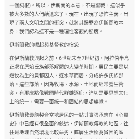
一個詞根)。所以，伊斯蘭的本意，不是聖戰，這似乎
被大多數的人們給遺忘了。現在，出現了恐怖主義，出
現了兩大文明之間的衝突，就將其歸罪為伊斯蘭教本
身，我們認為這不是一種理性客觀的態度。
伊斯蘭教的崛起與基督教的宿怨
在伊斯蘭教興起之前，6世紀末至7世紀初，阿拉伯半島
正處在原始氏族部落解體的大變革時期，居民主要是以
遊牧為生的貝都因人，逐水草而居，分成許多氏族部
落。這些部落，因為牧場、水源、土地而經常發生衝
突，有那麼點像戰國時代群雄逐鹿，迫切需要思想文化
上的統一，需要一面統一和團結的思想旗幟。
伊斯蘭教最能契合當地居民的一點其實張承志在《心靈
史》中已經有很全面的敍述，伊斯蘭教傳教的地區，往
往是地理自然環境比較惡劣，底層生活極為貧困的區