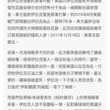
對伊拉克發動的軍事行動，美國以伊拉克藏有大規模殺
傷性武器並暗中支持恐怖分子為由，繞開聯合國安理
會，單方面對伊拉克實施軍事打擊。到2010年8月美國
戰鬥部隊撤出伊拉克為止，歷時7年多，美方最終沒有
找到所謂的大規模殺傷性武器，反而找到薩達姆政權早
已將其銷毀的檔和人證。2011年12月18日，美軍全部
撤出。
與第一次海灣戰爭不同的是，這次戰爭徹底擊垮了薩達
姆政權，使得伊拉克進入一個沒有強人的時代。當然，
薩達姆有其獨裁統治的一面，但是美國以反恐為名，行
控制伊拉克石油之實，與當地激進分子摩擦不斷，最主
要的，薩達姆被處死，伊拉克一下子進入真空狀態，為
日後的“伊斯蘭國“的崛起，埋下了禍根。
而我們從蒂姆•朱達發表在《紐約書評》上的現場報導
來看，伊拉克人並不是鐵板一塊，反對薩達姆的異議分