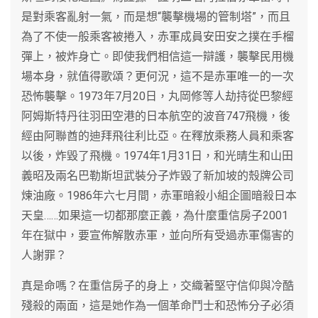
是對乘客亂射一氣，而是想“襲擊機場的管制塔”，而且
為了不使一般乘客被捲入，赤軍成員安田安之撲在手榴
彈上，被炸身亡。即使我們相信這一辯護，襲擊民用機
場本身，就值得歌頌？更何況，這不是赤軍唯一的一次
恐怖襲擊。1973年7月20日，丸岡修等人劫持從巴黎經
阿姆斯特丹往羽田空港的日本航空的波音747飛機，後
經由阿聯酋的迪拜飛往利比亞。在釋放乘務人員和乘客
以後，炸毀了飛機。1974年1月31日，和光晴生和山田
義昭及兩名巴勒斯坦武裝分子炸毀了新加坡的殼牌公司
煉油廠。1986年六七月間，赤軍暗殺小組企圖暗殺日本
天皇……如果這一切都那麼正義，為什麼重信房子2001
年在獄中，要宣佈解散赤軍，並向所有受過赤軍傷害的
人謝罪？
真是命嗎？在重信房子的身上，交織著堅守信仰與冷酷
殘殺的兩面，這是她作為一個革命鬥士和恐怖分子必須