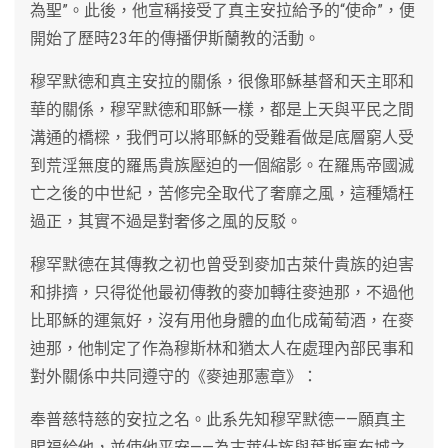
為聖”。此後，他宣稱接受了真主安拉給予的“使命”，便
開始了歷時23年的傳播伊斯蘭教的活動。
穆罕默德和真主安拉的關係，很像耶穌基督和天主耶和
華的關係，穆罕默德和耶穌一樣，都是上天與平民之間
溝通的橋樑，我們可以將耶穌的受難看做是底層窮人受
到荒淫無度的羅馬貴族壓迫的一個縮影。在羅馬帝國滅
亡之後的中世紀，苦修完全取代了奢靡之風，這種矯枉
過正，其實不過是對奢侈之風的反駁。
穆罕默德在其傳教之初也曾受到麥加古萊什貴族的迫害
和排擠，只得從他最初傳教的麥加轉往麥迪那，不過他
比耶穌的運氣好，沒有用他身體的血化成葡萄酒，在麥
迪那，他制定了作為穆斯林和猶太人在處理內部民事和
對外關係中共同遵守的《麥迪那憲章》：
奉普慈特慈的安拉之名。此系先知穆罕默德——願真主
賜福給他，並使他平安——為古萊什族與葉斯裏布城之