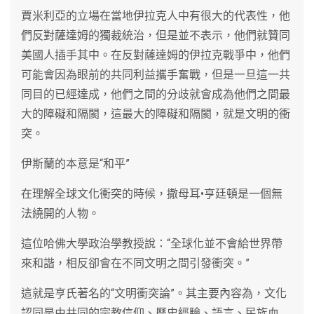
賈米利亞的立場在當地伊拉克人中有很大的代表性，他
們反對薩達姆的獨裁統治，但是並不表示，他們就贊同
美國人插手其中。在反對薩達姆的伊拉克戰爭中，他們
可能會因為眼前的共同利益攜手奮戰，但是一旦這一共
同目的已經達成，他們之間的分歧就會成為他們之間最
大的障礙和隔閡，這最大的障礙和隔閡，就是文明的衝
突。
伊斯蘭的本意是“和平”
在理解全球文化衝突的時候，撒母耳•亨廷頓是一個無
法繞開的人物。
這位哈佛大學政治學教授說：“全球化並不會給世界帶
來和諧，相反卻會在不同文明之間引發衝突。”
這就是亨氏著名的“文明衝突論”。其主要內容為，文化
認同是由共同的宗教信仰、歷史經驗、語言、民族血