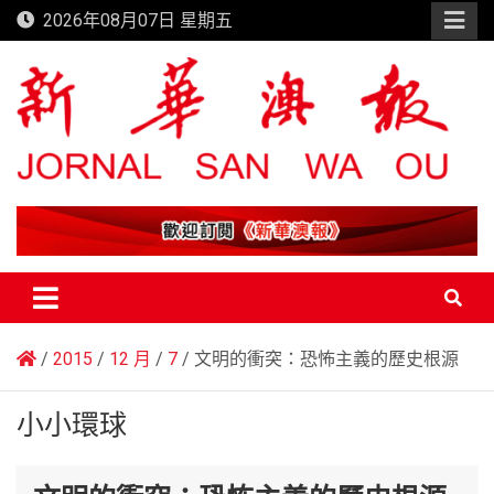
Skip
2026年08月07日 星期五
to
content
新華澳報
2015
12 月
7
文明的衝突：恐怖主義的歷史根源
小小環球