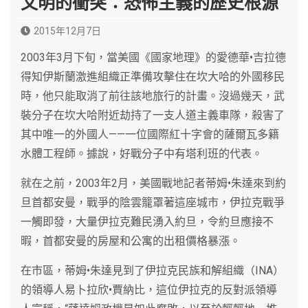
文明的衝突：恐怖主義的歷史根源
2015年12月7日
2003年3月下旬，當美國《國家地理》的愛德華•吉拉德
得知伊斯蘭激進組織正準備攻擊住在坎大哈的外國移民
時，他只能取消了前往該地旅行的計畫。沒過幾天，武
裝分子在坎大哈附近劫持了一支人道主義車隊，殺害了
其中唯一的外國人——一位國際紅十字會的薩爾瓦多籍
水體工程師。據說，好戰分子中有塔利班的代表。
就在之前，2003年2月，美國戰地記者蒂姆•朱達來到約
旦首都安曼，戰爭的陰雲籠罩著這座城市，伊拉克戰爭
一觸即發，大量伊拉克難民湧入約旦，令約旦應接不
暇，首都安曼的房屋和公寓的出租價格暴漲。
在市區，蒂姆•朱達見到了伊拉克民族和解組織（INA）
的領導人易卜拉欣•賈納比，這位伊拉克的反對派領導