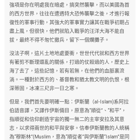
強項是你在明處我在暗處，搞突然襲擊，而以美國為首
的西方世界，往往在遭遇特大恐怖襲擊之後，才進行報
復性的軍事行動，其強大的軍事實力讓其在戰爭初期占
盡上風，但很快，他們就陷入戰爭的汪洋大海不能自
拔，最終不得不匆忙撤兵，留下一個爛攤子。
沒法子啊，這片土地地處要衝，世世代代就和西方世界
有著剪不斷理還亂的關係，打過的仗殺過的人，歷史上
海了去了，這些記憶，若有若無，在他們的血脈裏流
淌。一種對於西方的、基督教和猶太教文明的仇恨，根
深蒂固，冰凍三尺非一日之寒。
但是，我們首先要明確一點：伊斯蘭（al-Islam)系阿拉
伯語音譯，又譯作伊斯倆目，原意為“順從”、“和平”，
指順從和信仰創造宇宙的獨一無二的主宰安拉及其意
志，以求得兩世的和平與安寧。信奉伊斯蘭教的人統稱
為“穆斯林”(Muslim，意為“順從者”與伊斯蘭“Islam”是同