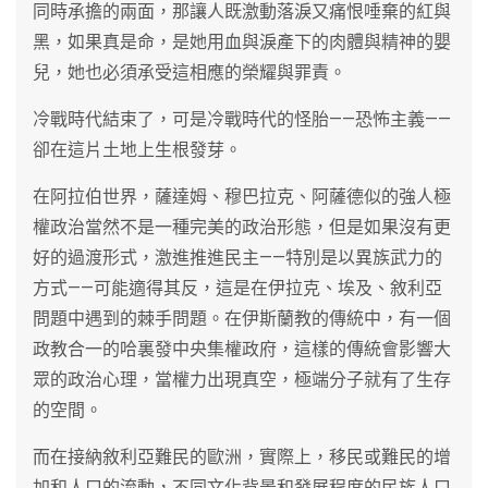
同時承擔的兩面，那讓人既激動落淚又痛恨唾棄的紅與
黑，如果真是命，是她用血與淚產下的肉體與精神的嬰
兒，她也必須承受這相應的榮耀與罪責。
冷戰時代結束了，可是冷戰時代的怪胎——恐怖主義——
卻在這片土地上生根發芽。
在阿拉伯世界，薩達姆、穆巴拉克、阿薩德似的強人極
權政治當然不是一種完美的政治形態，但是如果沒有更
好的過渡形式，激進推進民主——特別是以異族武力的
方式——可能適得其反，這是在伊拉克、埃及、敘利亞
問題中遇到的棘手問題。在伊斯蘭教的傳統中，有一個
政教合一的哈裏發中央集權政府，這樣的傳統會影響大
眾的政治心理，當權力出現真空，極端分子就有了生存
的空間。
而在接納敘利亞難民的歐洲，實際上，移民或難民的增
加和人口的流動，不同文化背景和發展程度的民族人口