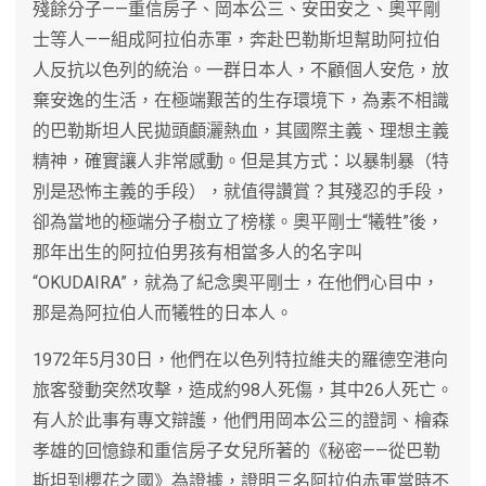
殘餘分子——重信房子、岡本公三、安田安之、奧平剛
士等人——組成阿拉伯赤軍，奔赴巴勒斯坦幫助阿拉伯
人反抗以色列的統治。一群日本人，不顧個人安危，放
棄安逸的生活，在極端艱苦的生存環境下，為素不相識
的巴勒斯坦人民拋頭顱灑熱血，其國際主義、理想主義
精神，確實讓人非常感動。但是其方式：以暴制暴（特
別是恐怖主義的手段），就值得讚賞？其殘忍的手段，
卻為當地的極端分子樹立了榜樣。奧平剛士“犧牲”後，
那年出生的阿拉伯男孩有相當多人的名字叫
“OKUDAIRA”，就為了紀念奧平剛士，在他們心目中，
那是為阿拉伯人而犧牲的日本人。
1972年5月30日，他們在以色列特拉維夫的羅德空港向
旅客發動突然攻擊，造成約98人死傷，其中26人死亡。
有人於此事有專文辯護，他們用岡本公三的證詞、檜森
孝雄的回憶錄和重信房子女兒所著的《秘密——從巴勒
斯坦到櫻花之國》為證據，證明三名阿拉伯赤軍當時不