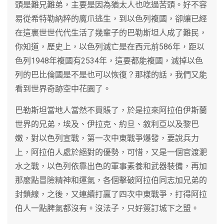
頭是難兄難弟，主要是因為猶太人也吃過苦頭。好不容
易從希特勒納粹的魔爪逃生，到以色列複國，卻讓已經
在這裏世世代代生活了幾輩子的巴勒斯坦人成了難民，
你知道，歷史上，以色列滅亡是在西元前586年，距以
色列1948年複國有2534年，這要都能複國，滅掉以色
列的巴比倫國是不是也可以恢復？那樣的話，我們又能
看到世界奇跡空中花園了。
巴勒斯坦當地人當然不買賬了，於是拉來阿拉伯伊斯蘭
世界的兄弟，埃及、伊拉克、約旦、敘利亞以及黎巴
嫩，對以色列宣戰，第一次中東戰爭爆發，要說兵力
上，阿拉伯人處於絕對的優勢，可惜，又是一個官渡淝
水之戰，以色列依靠出色的軍事素養和武器裝備，再加
那麼點冒險精神和運氣，各個擊破阿拉伯同志加兄弟的
封鎖線，之後，又連續打贏了四次中東戰爭，打得阿拉
伯人一點脾氣都沒有。沒法子，只好簽訂城下之盟。