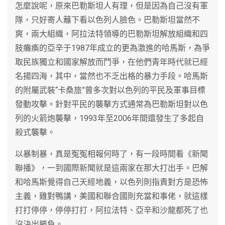
怎麼說呢，原來巴勒斯坦人有理，但是因為自己沒有軍
隊，只好寄人籬下看以色列人臉色。巴勒斯坦當然不
爽，兩大組織，阿拉法特領導的巴勒斯坦解放組織和四
肢癱瘓的亞辛于1987年成立的更為激進的哈馬斯，為爭
取民族獨立和國家解放而鬥爭，在他們青年時代就已經
名揚四海，其中，當然也不乏出格的暴力手段。哈馬斯
的附屬武裝“卡桑旅”曾多次對以色列的平民及軍事目標
發動攻擊。針對平民的襲擊方式通常為巴勒斯坦對以色
列的火箭炮襲擊，1993年至2006年間還發生了多起自
殺式襲擊。
以暴制暴，真是冤冤相報何時了，有一段時間看《新聞
聯播》，一到國際新聞就是這兩家在那大打出手。巴解
和哈馬斯覺得自己天經地義，以色列則指責對方是恐怖
主義，雞對鴨講，美國和聯合國則充當和事佬，就這樣
打打停停，停停打打，阿拉法特、亞辛和沙龍都死了也
沒決出勝負。