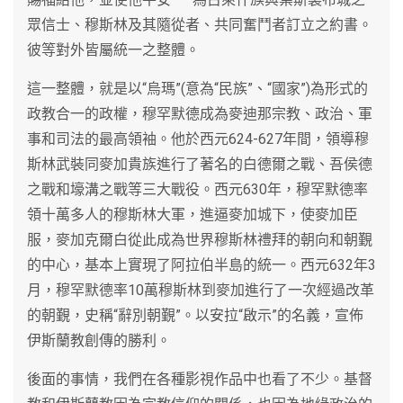
眾信士、穆斯林及其隨從者、共同奮鬥者訂立之約書。
彼等對外皆屬統一之整體。
這一整體，就是以“烏瑪”(意為“民族”、“國家”)為形式的
政教合一的政權，穆罕默德成為麥迪那宗教、政治、軍
事和司法的最高領袖。他於西元624-627年間，領導穆
斯林武裝同麥加貴族進行了著名的白德爾之戰、吾侯德
之戰和壕溝之戰等三大戰役。西元630年，穆罕默德率
領十萬多人的穆斯林大軍，進逼麥加城下，使麥加臣
服，麥加克爾白從此成為世界穆斯林禮拜的朝向和朝覲
的中心，基本上實現了阿拉伯半島的統一。西元632年3
月，穆罕默德率10萬穆斯林到麥加進行了一次經過改革
的朝覲，史稱“辭別朝覲”。以安拉“啟示”的名義，宣佈
伊斯蘭教創傳的勝利。
後面的事情，我們在各種影視作品中也看了不少。基督