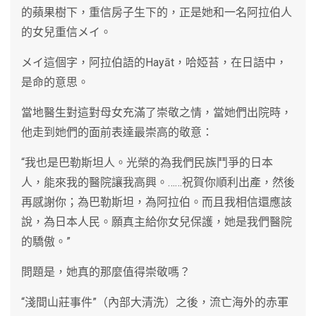
的蘋果樹下，重信房子生下的，正是她和一名阿拉伯人
的女兒重信メイ。
メイ這個字，阿拉伯語的Hayāt，哈婭苔，在日語中，
是命的意思。
當地醫生對這對母女充滿了崇敬之情，當她們出院時，
他走到她們的面前表達最崇高的敬意：
“我也是巴勒斯坦人。光榮的為我們民族鬥爭的日本
人，能來我的醫院讓我高興。……祝賀你順利出產，然後
再感謝你；為巴勒斯坦，為阿拉伯。而且我相信還應該
說，為日本人民。願真主給你女兒保護，她是我們醫院
的驕傲。”
問題是，她真的那麼值得崇敬嗎？
“淺間山莊事件”（內部大清洗）之後，流亡海外的赤軍