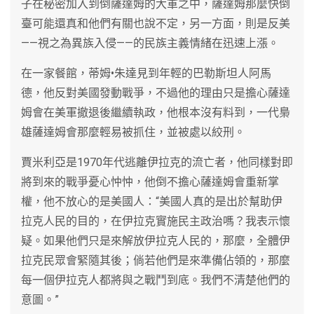
子在秘密加入到倒薩達姆的大軍之中，薩達姆那麼快倒
臺可能還真和他們有關也說不定，另一方面，則是反美
——視之為異族入侵——的民族主義情緒在迅速上漲。
在一家餐館，蒂姆•朱達見到年輕的巴勒斯坦人阿馬
德，他反對美國發動戰爭，不過他的理由只是擔心薩達
姆會在美軍撤退後繼續執政，他根本沒有料到，一代梟
雄薩達姆會那麼輕易被抓住，並被處以絞刑。
賈米利亞是1970年代逃離伊拉克的流亡者，他同樣對即
將到來的戰爭憂心忡忡，他倒不擔心薩達姆會重新掌
權，他不放心的是美國人：“美國人真的是出於幫助伊
拉克人民的目的，在伊拉克實施民主政治嗎？我表示懷
疑。如果他們只是來解放伊拉克人民的，那麼，全體伊
拉克民眾會緊隨其後；倘若他們是來準備佔領的，那麼
每一個伊拉克人都將與之戰鬥到底。我們不清楚他們的
意圖。”