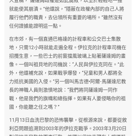
人宣稱，“薩達姆政權是如此腐敗，以至於輕輕地一推
就能使其崩潰。”他還說，“隱蔽在政權內部的自己人將
履行他們的職責，去佔領所有重要的場所。”雖然沒有
任何證據能證明這一點。
在市郊，有一個直通巴格達的計程車和公交巴士集散
地，只需12小時就能走遍全程。伊拉克的計程車司機在
招攬生意，一些巴士的前窗擋風玻璃上貼著薩達姆的畫
像。一個叫祖貝地的司機說：“人民與伊拉克同在。”此
外，他還補充說，如果戰爭爆發，“兒童和男人都將全
力抵抗美國的入侵。”另一個叫馬吉德•阿爾-馬薩達尼教
長的神職人員則激憤地說：“我們將同薩達姆一同作
戰，他是我們的旗幟和總指揮。如果有人要侵略你的祖
國，你能聽之任之嗎？”
11月13日血洗巴黎的恐怖襲擊，從根源來說，都要從敘
利亞問題追溯到2003年的伊拉克戰爭。2003年3月20日