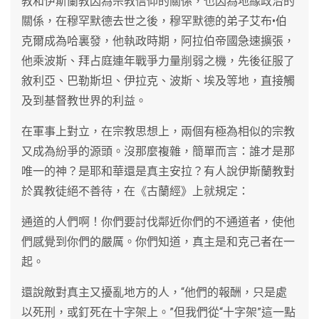
教和伊斯蘭教因為宗教信仰的關係，也因為地緣政治的
關係，在穆罕默德去世之後，穆罕默德的弟子艾布•伯
克爾成為哈裏發，他執政時期，阿拉伯帝國急速擴張，
他乘波斯、拜占庭連年戰爭力量削弱之機，先後征服了
敘利亞、巴勒斯坦、伊拉克、波斯、埃及等地，直接觸
及到基督教世界的利益。
在軍事上對立，在宗教思想上，兩個有極為相似的宗教
又成為紛爭的源頭。沒那麼複雜，簡單而言：誰才是那
唯一的神？是耶和華還是真主安拉？有人說伊斯蘭教對
於異教徒絕不善待，在《古蘭經》上就規定：
通道的人們啊！你們要討伐鄰近你們的不通道者，使他
們感覺到你們的嚴厲。你們知道，真主是和克己者在一
起。
還說敵對真主又擾亂地方的人，“他們的報酬，只是處
以死刑，或釘死在十字架上。”但我們從“十字架”這一點