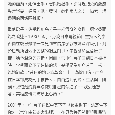
她的面前。她伸出手，想與她握手，卻發現指尖的觸感
異常堅硬，這時，她才發現，她們兩人之間，隔著一塊
透明的丙烯隔離板。
重信房子，幾乎和川島芳子一樣傳奇的女性，讓李香蘭
為之著迷。1973年8月，身為日本電視節目主持人的李
香蘭在黎巴嫩第一次見到重信房子就被她深深吸引，對
於巴勒斯坦弱小民族的獨立鬥爭，李香蘭和重信房子一
樣，給予深深的同情，因而，當重信房子回到日本被捕
時，李香蘭寫下了這樣的話，幾乎是為川島芳子一樣，
為她辯護：“昔日的她身為革命鬥士，滿懷自信，而今
在日本卻成為刑事被告人，自由遭到剝奪，生活與世隔
絕。恐怕她終將無法擺脫自己的命運了——我這樣想
著，某種感慨同時湧上心頭。”
2001年，重信房子在獄中寫下了《蘋果樹下，決定生下
你》（當年由幻冬舍出版），在貝魯特巴勒斯坦難民營