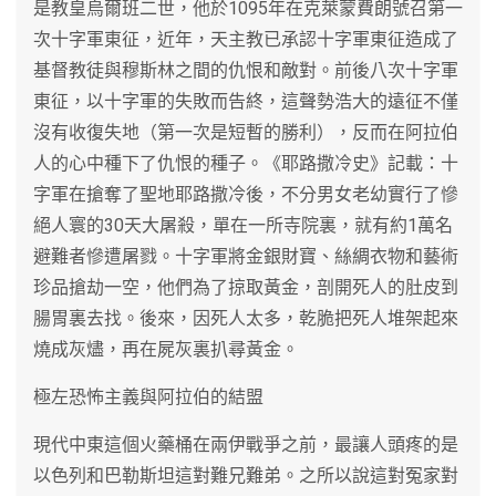
是教皇烏爾班二世，他於1095年在克萊蒙費朗號召第一
次十字軍東征，近年，天主教已承認十字軍東征造成了
基督教徒與穆斯林之間的仇恨和敵對。前後八次十字軍
東征，以十字軍的失敗而告終，這聲勢浩大的遠征不僅
沒有收復失地（第一次是短暫的勝利），反而在阿拉伯
人的心中種下了仇恨的種子。《耶路撒冷史》記載：十
字軍在搶奪了聖地耶路撒冷後，不分男女老幼實行了慘
絕人寰的30天大屠殺，單在一所寺院裏，就有約1萬名
避難者慘遭屠戮。十字軍將金銀財寶、絲綢衣物和藝術
珍品搶劫一空，他們為了掠取黃金，剖開死人的肚皮到
腸胃裏去找。後來，因死人太多，乾脆把死人堆架起來
燒成灰燼，再在屍灰裏扒尋黃金。
極左恐怖主義與阿拉伯的結盟
現代中東這個火藥桶在兩伊戰爭之前，最讓人頭疼的是
以色列和巴勒斯坦這對難兄難弟。之所以說這對冤家對