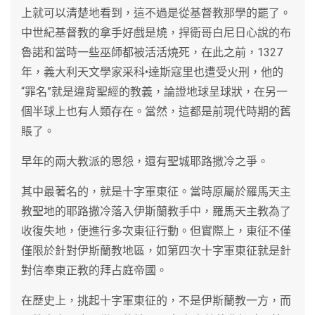
上就可以清楚地看到，這不過是從基督教那學的罷了。
中世紀基督教的拿手好戲是燒，捍衛哥白尼日心說的布
魯諾和當時一些巫師都被活活燒死，在此之前，1327
年，義大利天文學家采科•達斯寇里也遭受火刑，他的
“罪名”就是違背聖經的教義，論證地球呈球狀，在另一
個半球上也有人類存在。當然，這都是前現代時期的舊
賬了。
早年的兩大教派的恩怨，還有聖城耶路撒冷之爭。
其中最著名的，就是十字軍東征。當時原屬於羅馬天主
教聖地的耶路撒冷落入伊斯蘭教手中，羅馬天主教為了
收復失地，便進行多次東征行動。但實際上，東征不僅
僅限於針對伊斯蘭教地區，如第四次十字軍東征就是針
對信奉東正教的拜占庭帝國。
在歷史上，挑起十字軍東征的，不是伊斯蘭教一方，而