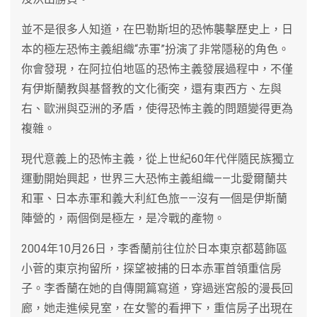
並不是很多人知道，在巴勒斯坦的恐怖襲擊歷史上，日
本的極左恐怖主義組織“赤軍”扮演了非常隱秘的角色。
你會發現，在阿拉伯地區的恐怖主義發展過程中，不僅
有伊斯蘭教與基督教的文化衝突，還有東西方、左與
右、歐洲與亞洲的矛盾，使得恐怖主義的問題變得更為
複雜。
現代意義上的恐怖主義，從上世紀60年代伴隨民族獨立
運動開始興起，世界三大恐怖主義組織——北愛爾蘭共
和軍、日本赤軍和義大利紅色旅——沒有一個是伊斯蘭
陣營的，兩個倒是極左，是冷戰的產物。
2004年10月26日，李香蘭前往位於日本東京都葛飾區
小菅的東京拘留所，探望被捕的日本赤軍首領重信房
子。李香蘭在她的自傳開篇寫道，穿過迷宮般的漫長回
廊，她走進候見室，在女警的看押下，重信房子出現在