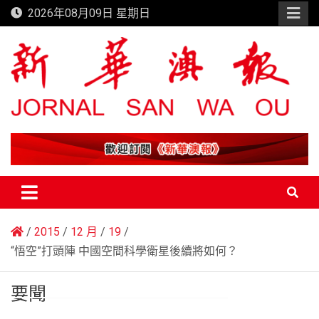
Skip
2026年08月09日 星期日
to
content
新華澳報
2015
12 月
19
“悟空”打頭陣 中國空間科學衛星後續將如何？
要聞