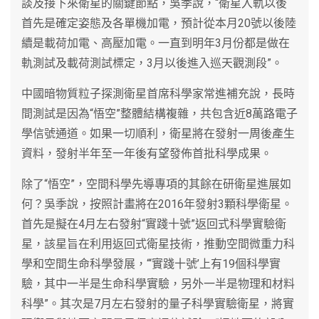
談及接下來衛星的關鍵節點，吳季說，“衛星入軌以後
首先是確定姿態及各單機加電，預計從本月20號以後陸
續是載荷加電、高壓加電。一直到明年3月份都是做在
軌測試及載荷測試標定，3月以後進入巡天觀測段”。
中國暗物質粒子探測衛星首席科學家常進補充說，長時
間測試是因為“悟空”整體結構複雜，共包含近8萬路電子
學信號通道。如果一切順利，衛星將在發射一周後產生
資料，發射半年至一年後有望發佈首批科學成果。
除了“悟空”，空間科學先導專項的其餘在研衛星進展如
何？吳季說，按照計畫將在2016年發射3顆科學衛星。
首先是擬在4月左右發射“實踐十號”返回式科學實驗衛
星，該星旨在利用返回式衛星技術，推動空間微重力科
學和空間生命科學發展，“‘實踐十號’上有19個科學實
驗，其中一半是生命科學實驗，另外一半是物理和材料
科學”。其次是7月左右發射的量子科學實驗衛星，將實