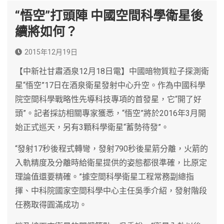
“悟空”打頭陣 中國空間科學衛星後
續將如何？
2015年12月19日
【中新社甘肅酒泉12月18日電】中國暗物質粒子探測衛
星“悟空”17日在酒泉衛星發射中心升空。作為中國科學
院空間科學戰略性先導科技專項的首發星，它“開了好
頭”。記者採訪相關專家獲悉，“悟空”將於2016年3月開
始正式巡天，另有3顆科學衛星“蓄勢待發”。
“發射17秒後程式轉彎，發射790秒後星箭分離，火箭的
入軌精度及分離時給衛星提供的姿態都很準確，比原定
理論值還要精確。”據空間科學衛星工程常務副總指
揮、中科院國家空間科學中心主任吳季介紹，發射階段
任務取得圓滿成功。