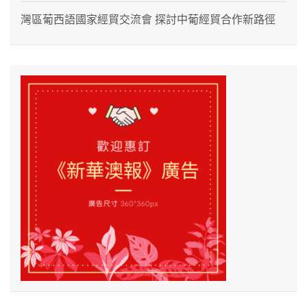
灣區葡西語國家經貿交流會 探討中葡經貿合作新路徑