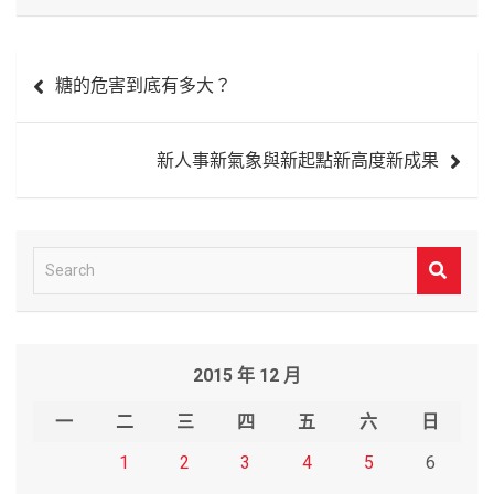
文
糖的危害到底有多大？
章
導
新人事新氣象與新起點新高度新成果
覽
S
e
a
r
2015 年 12 月
c
h
一
二
三
四
五
六
日
1
2
3
4
5
6