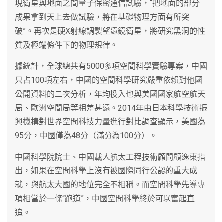
現衛星與地面之間量子保密通信試驗，“把地面的部分
成果拿到天上去做試驗，將在基礎物理方面有所突
破”。再次是硬X射線調製望遠鏡衛星，將研究黑洞的性
質及極端條件下的物理規律。
據統計，全球總共有5000多項空間科學實驗專案，中國
只占100項左右，中國的空間科學研究嚴重依賴對他國
公開資料的二次分析，年均投入也與美國國家航空航天
局、歐洲空間局等相差甚遠。2014年由日本科學技術振
興機構對世界空間科技力量進行對比調查顯示，美國為
95分，中國僅為48分（滿分為100分）。
中國科學院院士、中國載人航太工程技術顧問顧逸東指
出，如果在空間科學上沒有被國際同行公認的重大成
就，與航太大國的地位完全不相稱。而空間科學先導專
項相當於一條“跑道”，中國空間科學終於可以奮起直
追。