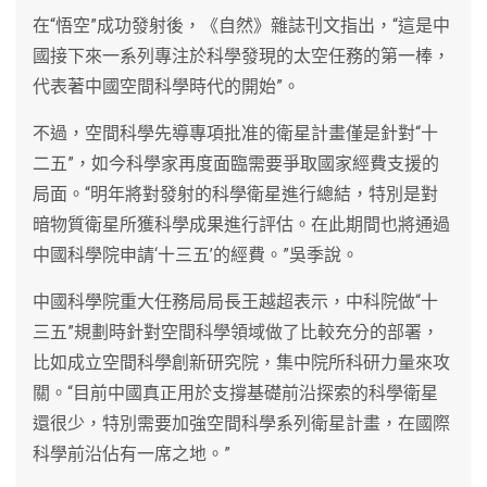
在“悟空”成功發射後，《自然》雜誌刊文指出，“這是中
國接下來一系列專注於科學發現的太空任務的第一棒，
代表著中國空間科學時代的開始”。
不過，空間科學先導專項批准的衛星計畫僅是針對“十
二五”，如今科學家再度面臨需要爭取國家經費支援的
局面。“明年將對發射的科學衛星進行總結，特別是對
暗物質衛星所獲科學成果進行評估。在此期間也將通過
中國科學院申請‘十三五’的經費。”吳季說。
中國科學院重大任務局局長王越超表示，中科院做“十
三五”規劃時針對空間科學領域做了比較充分的部署，
比如成立空間科學創新研究院，集中院所科研力量來攻
關。“目前中國真正用於支撐基礎前沿探索的科學衛星
還很少，特別需要加強空間科學系列衛星計畫，在國際
科學前沿佔有一席之地。”