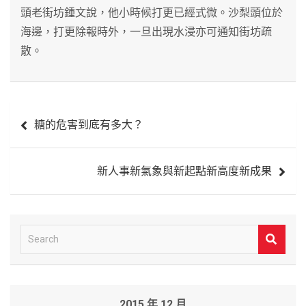
頭老街坊鍾文說，他小時候打更已經式微。沙梨頭位於
海邊，打更除報時外，一旦出現水浸亦可通知街坊疏
散。
文
糖的危害到底有多大？
章
導
新人事新氣象與新起點新高度新成果
覽
S
e
a
r
2015 年 12 月