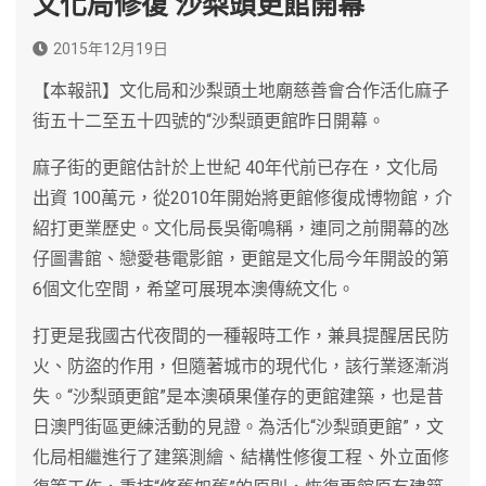
文化局修復 沙梨頭更館開幕
2015年12月19日
【本報訊】文化局和沙梨頭土地廟慈善會合作活化麻子
街五十二至五十四號的“沙梨頭更館昨日開幕。
麻子街的更館估計於上世紀 40年代前已存在，文化局
出資 100萬元，從2010年開始將更館修復成博物館，介
紹打更業歷史。文化局長吳衛鳴稱，連同之前開幕的氹
仔圖書館、戀愛巷電影館，更館是文化局今年開設的第
6個文化空間，希望可展現本澳傳統文化。
打更是我國古代夜間的一種報時工作，兼具提醒居民防
火、防盜的作用，但隨著城市的現代化，該行業逐漸消
失。“沙梨頭更館”是本澳碩果僅存的更館建築，也是昔
日澳門街區更練活動的見證。為活化“沙梨頭更館”，文
化局相繼進行了建築測繪、結構性修復工程、外立面修