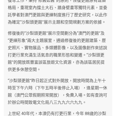
復等工作，秉持“修舊如舊”的原則，恢復更館原有建築
格局，重現室內擋土大石、牆身壁畫等獨特元素，並委
託學者對澳門更館與更練制度進行了歷史研究，以此作
為確定“沙梨頭更館”展示主題和空間規劃方案的依據。
修復後的“沙梨頭更館”展示空間劃分為“澳門的更館”及
“更練形象”兩大主題展室，通過修復後的更館建築、歷
史照片、實物展品、多媒體影像，以及圖像創作來述說
打更行業充滿生活氣息的職業形態和變遷。“沙梨頭更
館”的開放既豐富該區旅遊文化資源，亦為該區居民提
供更多休憩空間。
“沙梨頭更館”昨日起正式對外開放，開放時間為上午十
時至下午六時（下午五時半後停止入場），逢星期一休
館（澳門公眾假期照常開放），免費入場。如有查詢可
於辦公時間致電文化局八三九九六六九九。
上世紀 40年代，本澳仍有打更行業，今年 88歲的沙梨