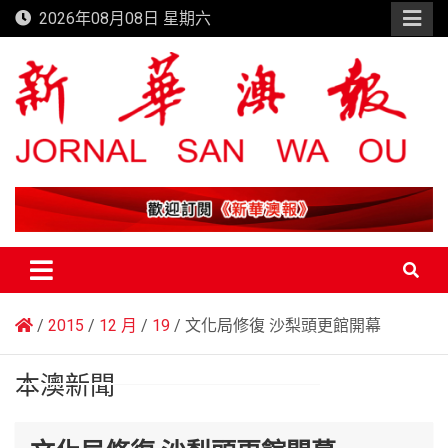
Skip
2026年08月08日 星期六
to
content
新華澳報
2015
12 月
19
文化局修復 沙梨頭更館開幕
本澳新聞