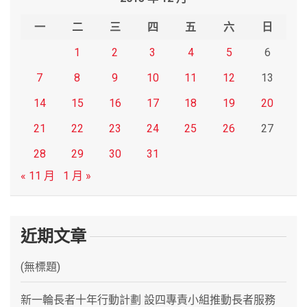
c
h
一
二
三
四
五
六
日
1
2
3
4
5
6
7
8
9
10
11
12
13
14
15
16
17
18
19
20
21
22
23
24
25
26
27
28
29
30
31
« 11 月
1 月 »
近期文章
(無標題)
新一輪長者十年行動計劃 設四專責小組推動長者服務