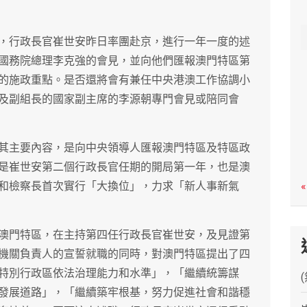
c
h
，行政長官崔世安昨日率團赴京，進行一年一度的述
國務院總理李克強的會見，並向他們匯報澳門特區第
的施政重點。是否還將會有兼任中央港澳工作協調小
及副組長的國家副主席的李源朝專門會見或陪同會
其主要內容，是向中央領導人匯報澳門特區及特區政
是崔世安第二個行政長官任期的開局第一年，也是澳
和檢察長首次實行「大換位」，力求「新人事新氣
«
澳門特區，在主持第四任行政長官崔世安，及見證第
機關負責人的宣誓就職的同時，對澳門特區提出了四
特別行政區依法治理能力和水準」，「繼續統籌謀
發展道路」，「繼續築牢根基，努力促進社會和諧穩