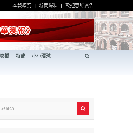
本報概況
新聞爆料
歡迎惠訂廣告
峽橋
特載
小小環球
S