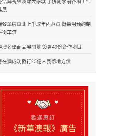
岑浩輝視察澳琴大學城 了解開學前各項工作
進展
橫琴單牌車北上爭取年內落實 擬採用預約制
平衡車流
粵澳名優商品展開幕 簽署49份合作項目
粵在澳成功發行25億人民幣地方債