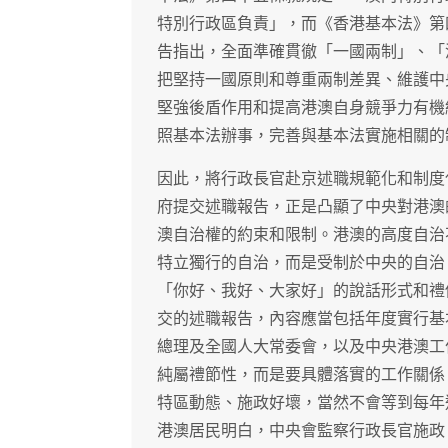
特別行政區負責」，而《香港基本法》第
告指出，全面準確貫徹「一國兩制」、「
把堅持一國原則和尊重兩制差異、維護中
堅強後盾作用和提高港澳自身競爭力有機
照基本法辦事，完善與基本法實施相關的
因此，將行政長官赴京述職規範化和制度
府提交述職報告，正是凸顯了中央對港澳
澳自治權的約束和限制。港澳的高度自治
特立獨行的自治，而是受制於中央的自治
「你好、我好、大家好」的說話形式和禮
交的述職報告，內容應當包括年度實行基
總理及全國人大常委會，以及中央港澳工
純屬禮節性，而是要具體落實的工作關係
特區動態、施政好壞，當然不會等到每年
港澳居民明白，中央會監察行政長官施政