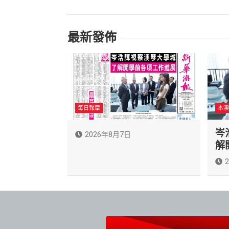
導
覽
最新發佈
每日報章
本澳
岑
2026年8月7日
解