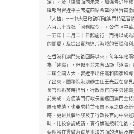
定」，及「繼續面向未來，加強青少年教
匯報對習近平主席這四點希望的落實貫徹
「大禮」——中央已啟動明確澳門特區習
六百六十五號「國務院令」，公佈《中華
一五年十二月二十日起施行，而得以成為
的關愛，及提出實施這片海域的管理和利
在香港和澳門先後回歸以來，每年年底兩
為「述職」，但似乎並未有凸顯「述職」
二屆全國人大，習近平出任黨和國家領導
了出來。國務院港澳辦主任王光亞在會見
長官梁振英時指出，行政長官向中央述職
前完成，方便澳門行政長官返回澳門主持
匯報成績，也要求特首報告不足之處及新
時，更是具體地談及了行政長官向中央述
時，比較多說成績，實行述職規範化後，
要匯報在貫徹落實基本法方面的進展及存