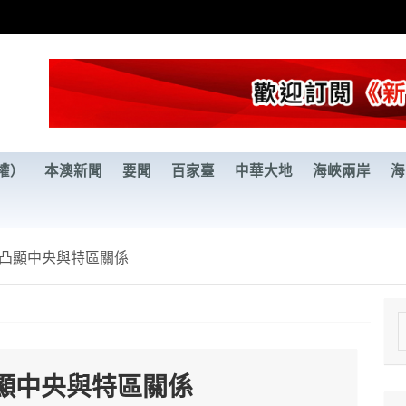
權）
本澳新聞
要聞
百家臺
中華大地
海峽兩岸
海
凸顯中央與特區關係
e
a
顯中央與特區關係
r