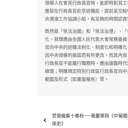
領導人在會見行政長官時，能即時對其工
應是在行政長官赴京述職前，提前呈交給
央港澳工作協調小組，有足夠的時間認真
既然是「依法治國」和「依法治港」、「
化，就理應由全國人民代表大會常務委員
官向中央的述職法制化、制度化和明確化
因中央領導的換屆而有所更改。而其內容
行政長官不能履行職務時，應由誰臨時代
總理；明確規定特別行政區行政長官向中
範圍及形式（如書面報告）等。
文
焚膏繼晷十春秋——黃慶華與《中葡關
章
係史》