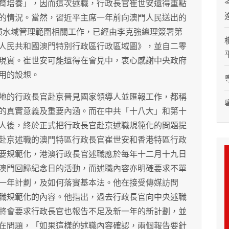
育培養」，因而這次述職，行政長官崔世安還得重點
的情況。當然，習近平主席一年前向澳門人民送出的
慣水域管理範圍相關工作，已經由李克強總理簽署第
人民共和國澳門特別行政區行政區域圖》，並自二零
現實。崔世安可能還得在會見中，衷心感謝中央政府
用的設想。
地的行政長官赴京晉見國家領導人並匯報工作，都稱
的真實意義及重要內涵。而在中共「十八大」和第十
人後，終於正式把行政長官赴京述職規範化的問題提
赴京述職的澳門特區行政長官崔世安和香港特區行政
要規範化，港澳行政長官述職應於每年十二月十九日
澳門回歸紀念日的活動，而述職內容亦明確要求不單
一年計劃，及如何落實基本法。他在接受傳媒訪問
職規範化的內容。他指出，過去行政長官向中央述職
將會要求行政長官也報告不足及新一年的新計劃，並
在問題，「如果這樣的述職內容確認，兩個報告要針