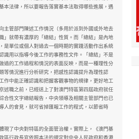
基本法律，所以要報告落實基本法取得哪些進展，遇
向主管部門陳述工作情況（多用於派到外國或外地去
職」就帶有濃厚的「總結」性質。而「總結」是內地
，是單位或個人對過去一個時期的實踐活動作出系統
認識用以指導今後工作的事務性文件。「總結」不是
做過的工作過程和情況的表面反映，而是一種理性分
題等情況進行分析研究，把感性認識提升為理性認
工作中能正確認識和把握客觀事物的規律，更好地工
京述職之前，已經送上了對澳門特區第四屆政府就任
綜合性文字總結報告，中央領導及相關主管部門也已
導人的會見，就可省掉匯報工作的程式，以節省時
體現了中央對特區的全面管治權。實際上，《澳門基
政區行政長官依照本法的規定對中央人民政府和香港