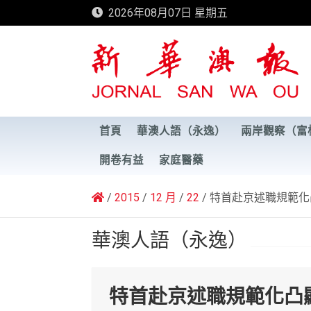
Skip
2026年08月07日 星期五
to
content
新華澳報
首頁
華澳人語（永逸）
兩岸觀察（富
開卷有益
家庭醫藥
2015
12 月
22
特首赴京述職規範化
華澳人語（永逸）
特首赴京述職規範化凸