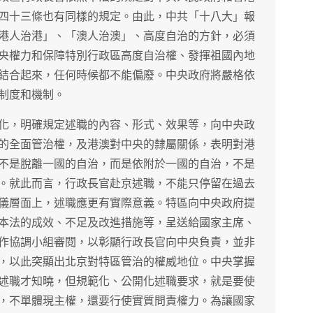
四十三條也有同樣的規定。由此，中共「十八大」報
港人治港」、「澳人治澳」、高度自治的方針，必須
央權力和保障特別行政區高度自治權、發揮祖國內地
結合起來，任何時候都不能偏廢。中央政府將嚴格依
制度和機制。
化，明確規定述職的內容、形式、效果等，向中央政
的全面管治權，及港澳對中央的隸屬關係，表明對港
不是脫離一國的自治，而是依附於一國的自治，不是
。就此而言，行政長官赴京述職，不能只停留在過去
儀層面上，述職應更有實際意義。特區向中央政府提
本法的成效、不足及改進措施等，呈送給國家主席、
作協調小組審閱，以彰顯行政長官向中央負責，並非
，以此突顯出北京對特區管治的權威地位。中央掌握
述職才知曉，但規範化、公開化述職要求，就是要使
，不單體現主權，還要行使實質問責權力。為讓國家