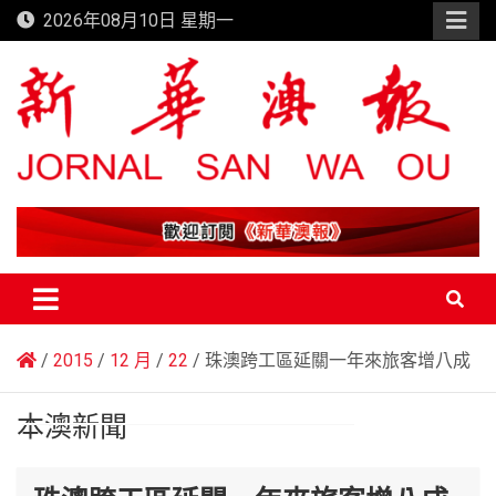
Skip
2026年08月10日 星期一
to
content
新華澳報
2015
12 月
22
珠澳跨工區延關一年來旅客增八成
本澳新聞