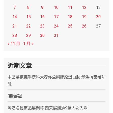
7
8
9
10
11
12
13
14
15
16
17
18
19
20
21
22
23
24
25
26
27
28
29
30
31
« 11 月
1 月 »
近期文章
中國華億攜手澳科大發佈魚鱗膠原蛋白肽 聚焦抗衰老功
能
(無標題)
粵澳名優商品展閉幕 四天展期逾9萬人次入場