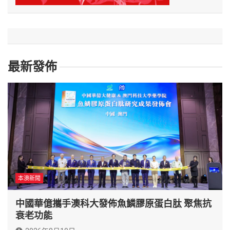
最新發佈
本澳新聞
中國華億攜手澳科大發佈魚鱗膠原蛋白肽 聚焦抗
衰老功能