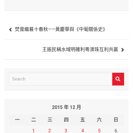
文
焚膏繼晷十春秋——黃慶華與《中葡關係史》
章
導
王振民稱水域明確利粵澳珠互利共贏
覽
S
e
a
r
2015 年 12 月
c
h
一
二
三
四
五
六
日
1
2
3
4
5
6