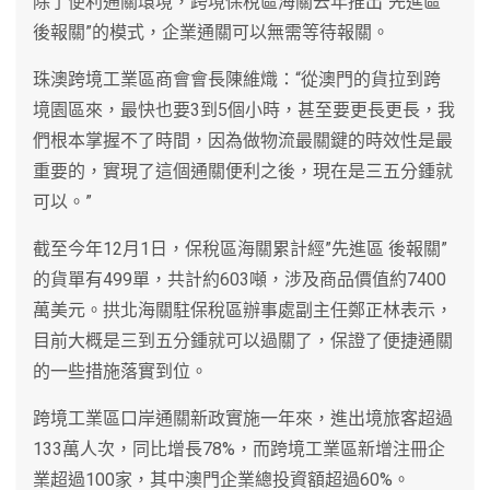
除了便利通關環境，跨境保稅區海關去年推出“先進區
後報關”的模式，企業通關可以無需等待報關。
珠澳跨境工業區商會會長陳維熾：“從澳門的貨拉到跨
境園區來，最快也要3到5個小時，甚至要更長更長，我
們根本掌握不了時間，因為做物流最關鍵的時效性是最
重要的，實現了這個通關便利之後，現在是三五分鍾就
可以。”
截至今年12月1日，保稅區海關累計經”先進區 後報關”
的貨單有499單，共計約603噸，涉及商品價值約7400
萬美元。拱北海關駐保稅區辦事處副主任鄭正林表示，
目前大概是三到五分鍾就可以過關了，保證了便捷通關
的一些措施落實到位。
跨境工業區口岸通關新政實施一年來，進出境旅客超過
133萬人次，同比增長78%，而跨境工業區新增注冊企
業超過100家，其中澳門企業總投資額超過60%。