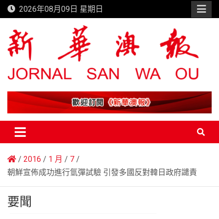
Skip
2026年08月09日 星期日
to
content
新華澳報
2016
1 月
7
朝鮮宣佈成功進行氫彈試驗 引發多國反對韓日政府譴責
要聞