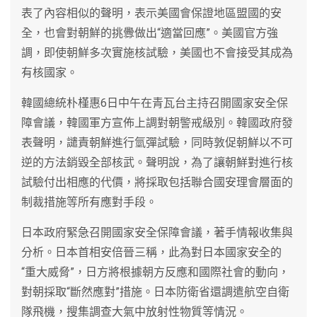
表了內容相似的聲明，表示美國會保證地區盟國的安
全，也會對朝鮮的挑釁做出“適當回應”。美國官方強
調，即使朝鮮多次實施核試驗，美國也不會接受其成為
有核國家。
韓國總統朴槿惠6日中午在青瓦台主持召開國家安全保
障會議，韓國軍方宣佈上調對朝警戒級別。韓國政府發
表聲明，譴責朝鮮進行氫彈試驗，同時敦促朝鮮以不可
逆的方法銷毀全部核武。聲明說，為了讓朝鮮對進行核
試驗付出相應的代價，將採取包括聯合國安理會層面的
制裁措施等所有應對手段。
日本政府緊急召開國家安全保障會議，著手情報收集與
分析。日本首相安倍晉三稱，此為對日本國家安全的
“重大威脅”，日方將根據朝方反應和國際社會的動向，
對朝採取“斷然應對”措施。日本防衛省還調遣航空自衛
隊飛機，搜集調查大氣中放射性物質等情況。