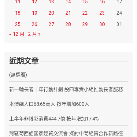
11
12
13
14
15
16
17
18
19
20
21
22
23
24
25
26
27
28
29
30
31
« 12 月
2 月 »
近期文章
(無標題)
新一輪長者十年行動計劃 設四專責小組推動長者服務
本澳總人口68.65萬人 按年增加600人
上半年非博彩消費444.7億 按年增加17.4%
灣區葡西語國家經貿交流會 探討中葡經貿合作新路徑