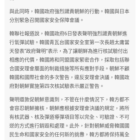
與此同時，韓國政府強烈譴責朝鮮的行動。韓國與日本
分別緊急召開國家安全保障會議。
韓聯社報道說，韓國政府6日發表聲明強烈譴責朝鮮進
行氫彈試驗。韓國青瓦台國家安全室第一次長趙太庸當
天發表“政府聲明”表示，為了讓朝鮮為進行核試驗付出
相應的代價，韓國將和同盟國家緊密合作，採取包括聯
合國安理會層面的制裁措施等所有應對手段。朝鮮不顧
韓國和國際社會的多次警告，違反安理會決議，韓國政
府對朝鮮實施第四次核試驗表示嚴正警告。
聲明還敦促朝鮮意識到，不管在什麼情況下，韓方都不
會容忍朝鮮擁核，朝鮮應根據安理會決議的規定，將所
有核武器、核及彈道導彈項目等以完全、可驗證、不可
逆的方式進行銷毀和處理。此外，針對朝鮮威脅韓國國
民生命和國家安全的任何新的挑釁，韓方都將保持萬全