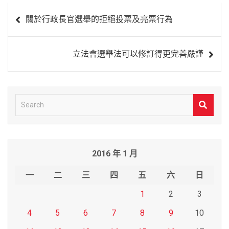
文
關於行政長官選舉的拒絕投票及亮票行為
章
導
立法會選舉法可以修訂得更完善嚴謹
覽
S
e
a
r
2016 年 1 月
c
h
一
二
三
四
五
六
日
1
2
3
4
5
6
7
8
9
10