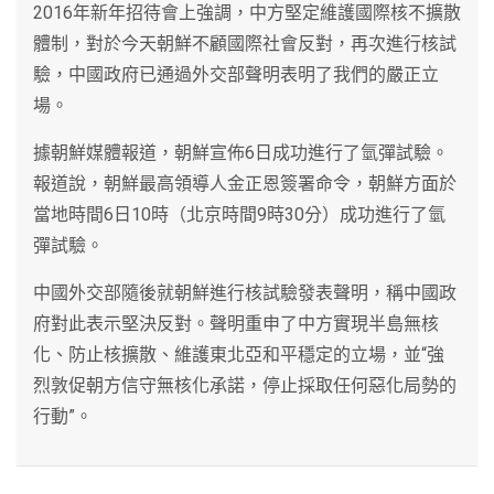
2016年新年招待會上強調，中方堅定維護國際核不擴散
體制，對於今天朝鮮不顧國際社會反對，再次進行核試
驗，中國政府已通過外交部聲明表明了我們的嚴正立
場。
據朝鮮媒體報道，朝鮮宣佈6日成功進行了氫彈試驗。
報道說，朝鮮最高領導人金正恩簽署命令，朝鮮方面於
當地時間6日10時（北京時間9時30分）成功進行了氫
彈試驗。
中國外交部隨後就朝鮮進行核試驗發表聲明，稱中國政
府對此表示堅決反對。聲明重申了中方實現半島無核
化、防止核擴散、維護東北亞和平穩定的立場，並“強
烈敦促朝方信守無核化承諾，停止採取任何惡化局勢的
行動”。