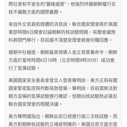
際社會和平安全的“嚴峻威脅”，他強烈呼籲朝鮮履行在
核不擴散方面的國際義務。
來自外交官員和媒體的消息說，聯合國安理會將於美國
東部時間6日開會討論朝鮮的核試驗問題，有關會議預
料將閉門舉行。目前還不清楚安理會將做何種回應。
據朝中社報道，朝鮮最高領導人金正恩簽署命令，朝鮮
方面於當地時間6日10時（北京時間9時30分）成功進
行了氫彈試驗。
美國國家安全委員會發言人發表聲明說，美方正與有關
國家緊密監控與判斷局勢發展。聲明說，目前還無法對
朝方宣稱的氫彈試驗進行確認，但類似核試驗勢必違反
聯合國安理會的相關決議。
美方聲明還指出，朝鮮此前已經進行過三次核試驗，而
美方對朝鮮核試驗的立場是明確的。美國白宮方面也發