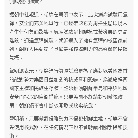
測試強烈譴責。
据朝中社報道，朝鮮在聲明中表示，此次爆炸試驗用氫
彈，安全而完美地舉行，已經確認它對周邊生態環境未
產生任何負面影響。氫彈試驗是朝鮮核武裝發展的更高
階段。通過氫彈試驗，朝鮮邁入了擁有氫彈的核國家前
列，朝鮮人民弘揚了具備最強核遏制力的高尊嚴的民族
氣概。
聲明還表示，朝鮮進行氫彈試驗是為了應對以美國為首
的敵對勢力集團日益加劇的核威脅和恐嚇，為徹底捍衛
國家主權和民族生存權，堅決維護朝鮮半島和平與地區
安全而採取的自衛措施。只要美國不終結對朝敵視政
策，朝鮮絕不會中斷核開發或放棄核武。
聲明稱，只要敵對侵略勢力不侵犯朝鮮主權，朝鮮不會
先使用核武器，在任何情況下也不會轉讓相關手段和技
術。