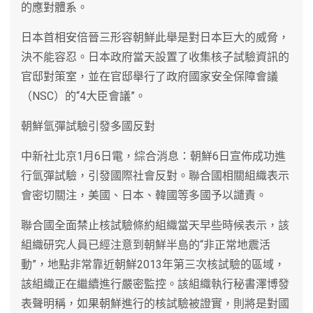
的應對體系。
日本首相安倍晉三形容朝鮮此舉是對日本巨大的威脅，
決不能容忍。日本政府當天設置了收集核子試驗資訊的
官邸對策室，並在官邸舉行了政府國家安全保障會議
（NSC）的“4大臣會議”。
朝鮮氫彈試驗引發多國反對
中新社北京1月6日電，綜合消息：朝鮮6日宣佈成功進
行氫彈試驗，引發國際社會反對。聯合國相關組織表示
會密切關注，美國、日本、韓國等多國予以譴責。
聯合國全面禁止核試驗條約組織當天早些時候表示，該
組織研究人員已經注意到朝鮮半島的“非正常地震活
動”，地點非常靠近朝鮮2013年第三次核試驗的區域，
該組織正在繼續進行嚴密監控。該組織執行秘書澤博發
表聲明稱，如果朝鮮進行的核試驗被證實，則將是對國