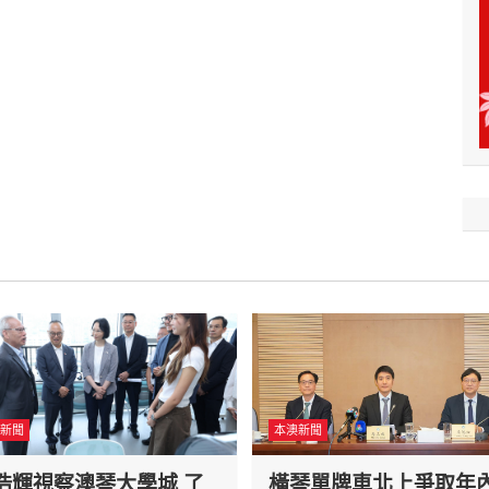
新聞
本澳新聞
浩輝視察澳琴大學城 了
橫琴單牌車北上爭取年