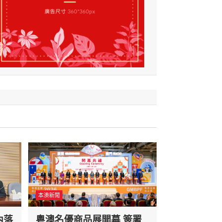
本澳新聞
內落
粵澳名優商品展開幕 簽署