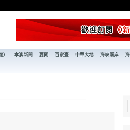
權）
本澳新聞
要聞
百家臺
中華大地
海峽兩岸
海
e
a
r