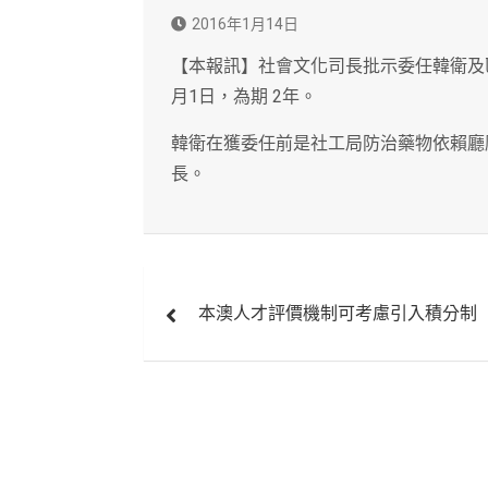
2016年1月14日
【本報訊】社會文化司長批示委任韓衛及
月1日，為期 2年。
韓衛在獲委任前是社工局防治藥物依賴廳
長。
文
本澳人才評價機制可考慮引入積分制
章
導
覽