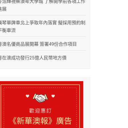
岑浩輝視察澳琴大學城 了解開學前各項工作
進展
橫琴單牌車北上爭取年內落實 擬採用預約制
平衡車流
粵澳名優商品展開幕 簽署49份合作項目
粵在澳成功發行25億人民幣地方債