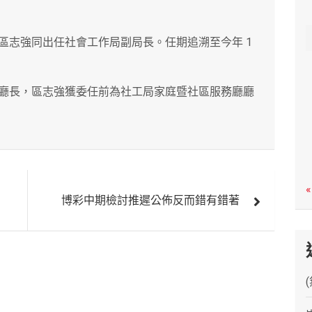
c
h
區志強同出任社會工作局副局長。任期追溯至今年 1
廳長，區志強獲委任前為社工局家庭暨社區服務廳廳
«
博彩中期檢討推遲公佈反而錯有錯著