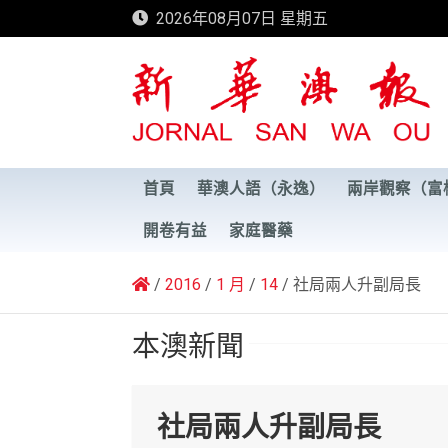
Skip
2026年08月07日 星期五
to
content
新華澳報
首頁
華澳人語（永逸）
兩岸觀察（富
開卷有益
家庭醫藥
2016
1 月
14
社局兩人升副局長
本澳新聞
社局兩人升副局長