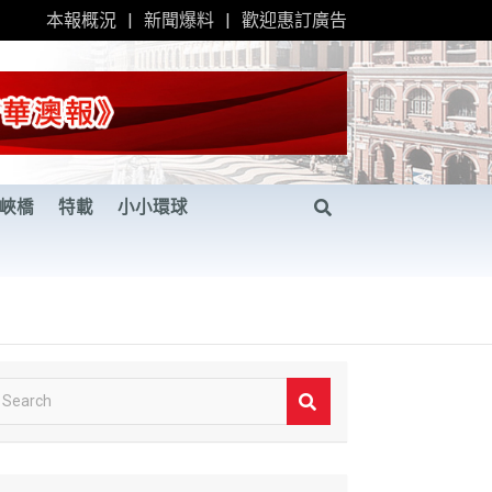
本報概況
新聞爆料
歡迎惠訂廣告
峽橋
特載
小小環球
S