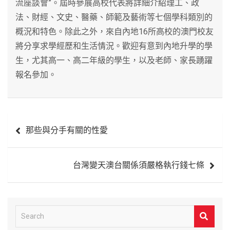
流座談會”。屆時參展高校代表將詳細介紹理工、政
法、財經、文史、醫藥、師範及藝術等七個學科類別的
概況和特色。除此之外，來自內地16所高校的澳門校友
將分享求學經歷和生活情況。歡迎有意到內地升學的學
生，尤其高一、高二年級的學生，以及老師、家長踴躍
報名參加。
文
那些與分手有關的性愛
章
導
台灣變天澳台關係須嚴格執行錢七條
覽
S
e