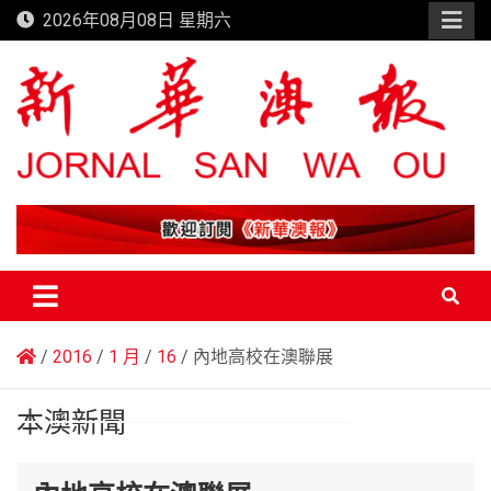
Skip
2026年08月08日 星期六
to
content
新華澳報
2016
1 月
16
內地高校在澳聯展
本澳新聞