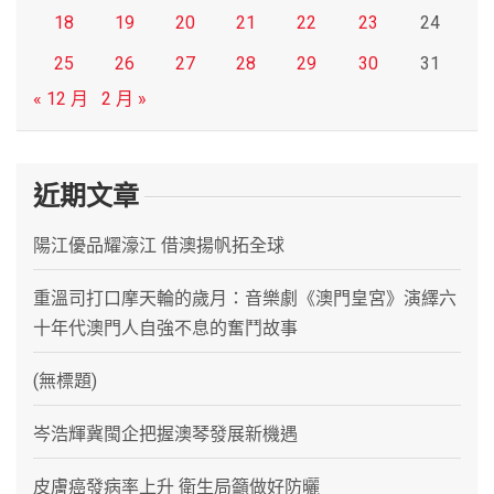
18
19
20
21
22
23
24
25
26
27
28
29
30
31
« 12 月
2 月 »
近期文章
陽江優品耀濠江 借澳揚帆拓全球
重溫司打口摩天輪的歲月：音樂劇《澳門皇宮》演繹六
十年代澳門人自強不息的奮鬥故事
(無標題)
岑浩輝冀閩企把握澳琴發展新機遇
皮膚癌發病率上升 衛生局籲做好防曬