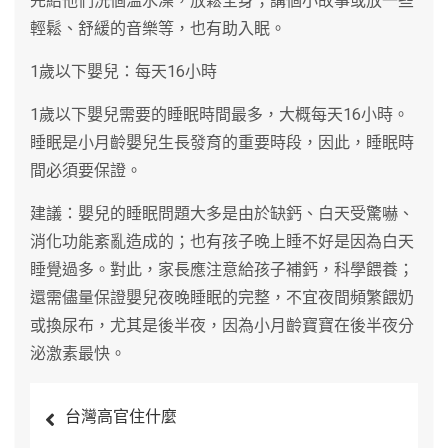
先給他們洗個溫水澡，放鬆全身；講個小故事或放一些
輕鬆、舒緩的音樂等，也有助入眠。
1歲以下嬰兒：每天16小時
1歲以下嬰兒需要的睡眠時間最多，大概每天16小時。
睡眠是小月齡嬰兒生長發育的重要時段，因此，睡眠時
間必須要保證。
建議：嬰兒的睡眠問題大多是由於缺鈣、白天受驚嚇、
消化功能紊亂造成的；也有孩子晚上睡不好是因為白天
睡覺過多。對此，家長應注意給孩子補鈣，科學餵養；
還需儘量保證嬰兒夜晚睡眠的完整，不宜夜間頻繁餵奶
或換尿布，尤其是後半夜，因為小月齡寶寶在後半夜分
泌激素最快。
文
台灣高官住什麼
章