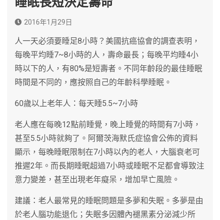
睡眠長短決定壽命
2016年1月29日
人一天必須要睡足8小時？美國抗癌協會的調查表明，
每晚平均睡7~8小時的人，壽命最長；每晚平均睡4小
時以下的人，有80%是短壽者。不同年齡段的最佳睡眠
時間是不同的，應按照自己的年齡科學睡眠。
60歲以上老年人：每天睡5.5~7小時
老人應在每晚12點前睡覺，晚上睡覺的時間有7小時，
甚至5.5小時就夠了。阿爾茨海默氏症協會公佈的資料
顯示，每晚睡眠限制在7小時以內的老人，大腦衰老可
推遲2年。而長期睡眠超過7小時或睡眠不足都會導致注
意力變差，甚至出現老年癡呆，增加早亡風險。
建議：老人最常見的睡眠問題是多夢和失眠。多夢是由
於老人腦功能退化；失眠多因體內褪黑素分泌減少所