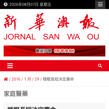
Skip
2026年08月07日 星期五
to
content
新華澳報
2016
1 月
29
睡眠長短決定壽命
家庭醫藥