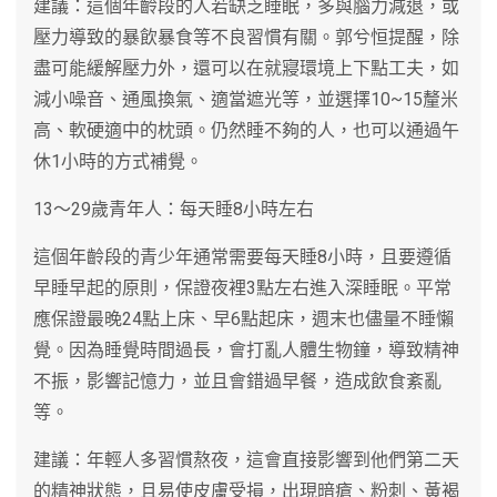
建議：這個年齡段的人若缺乏睡眠，多與腦力減退，或
壓力導致的暴飲暴食等不良習慣有關。郭兮恒提醒，除
盡可能緩解壓力外，還可以在就寢環境上下點工夫，如
減小噪音、通風換氣、適當遮光等，並選擇10~15釐米
高、軟硬適中的枕頭。仍然睡不夠的人，也可以通過午
休1小時的方式補覺。
13～29歲青年人：每天睡8小時左右
這個年齡段的青少年通常需要每天睡8小時，且要遵循
早睡早起的原則，保證夜裡3點左右進入深睡眠。平常
應保證最晚24點上床、早6點起床，週末也儘量不睡懶
覺。因為睡覺時間過長，會打亂人體生物鐘，導致精神
不振，影響記憶力，並且會錯過早餐，造成飲食紊亂
等。
建議：年輕人多習慣熬夜，這會直接影響到他們第二天
的精神狀態，且易使皮膚受損，出現暗瘡、粉刺、黃褐