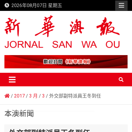
Skip
2026年08月07日 星期五
to
content
新華澳報
2017
3 月
3
外交部副特派員王冬到任
本澳新聞