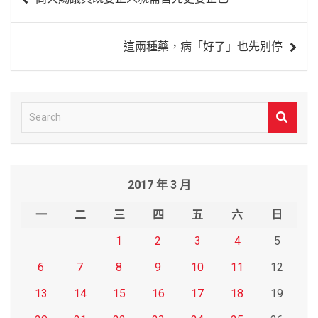
章
導
這兩種藥，病「好了」也先別停
覽
S
e
a
r
2017 年 3 月
c
h
一
二
三
四
五
六
日
1
2
3
4
5
6
7
8
9
10
11
12
13
14
15
16
17
18
19