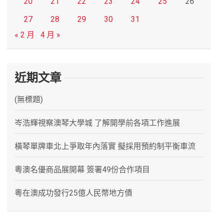
20
21
22
23
24
25
26
27
28
29
30
31
« 2 月
4 月 »
近期文章
(無標題)
岑浩輝視察澳琴大學城 了解開學前各項工作進展
橫琴單牌車北上爭取年內落實 擬採用預約制平衡車流
粵澳名優商品展開幕 簽署49份合作項目
粵在澳成功發行25億人民幣地方債