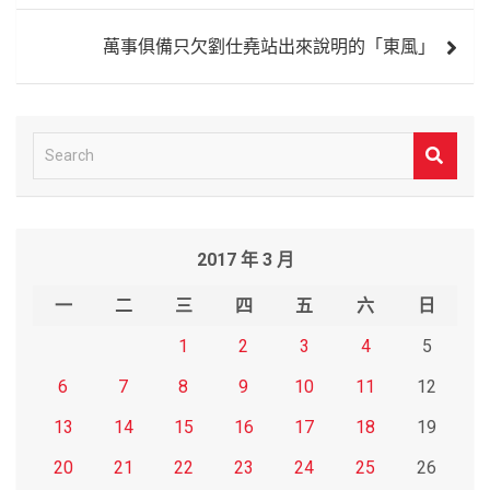
導
萬事俱備只欠劉仕堯站出來說明的「東風」
覽
S
e
a
r
2017 年 3 月
c
h
一
二
三
四
五
六
日
1
2
3
4
5
6
7
8
9
10
11
12
13
14
15
16
17
18
19
20
21
22
23
24
25
26