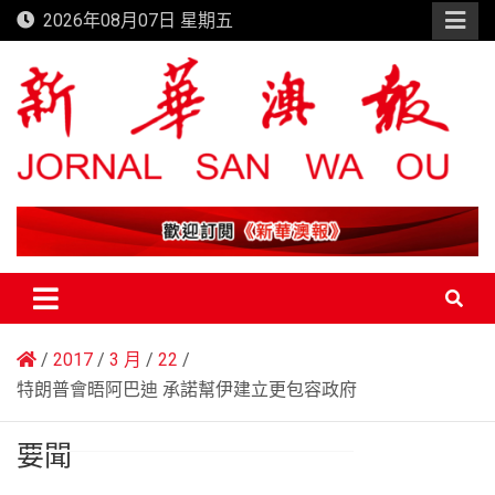
Skip
2026年08月07日 星期五
to
content
新華澳報
2017
3 月
22
特朗普會晤阿巴迪 承諾幫伊建立更包容政府
要聞