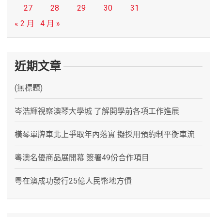
27
28
29
30
31
« 2 月
4 月 »
近期文章
(無標題)
岑浩輝視察澳琴大學城 了解開學前各項工作進展
橫琴單牌車北上爭取年內落實 擬採用預約制平衡車流
粵澳名優商品展開幕 簽署49份合作項目
粵在澳成功發行25億人民幣地方債