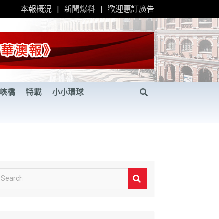
本報概況
新聞爆料
歡迎惠訂廣告
峽橋
特載
小小環球
S