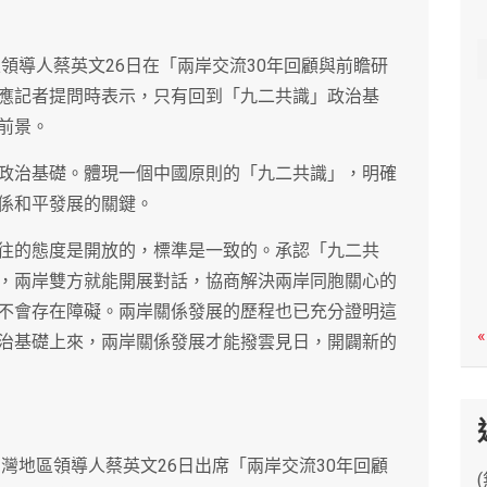
c
h
區領導人蔡英文26日在「兩岸交流30年回顧與前瞻研
應記者提問時表示，只有回到「九二共識」政治基
前景。
政治基礎。體現一個中國原則的「九二共識」，明確
係和平發展的關鍵。
往的態度是開放的，標準是一致的。承認「九二共
，兩岸雙方就能開展對話，協商解決兩岸同胞關心的
不會存在障礙。兩岸關係發展的歷程也已充分證明這
«
治基礎上來，兩岸關係發展才能撥雲見日，開闢新的
台灣地區領導人蔡英文26日出席「兩岸交流30年回顧