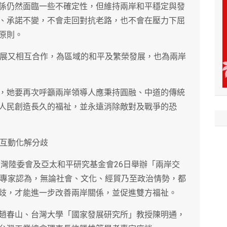
係仍然面臨一些不確定性，但維持兩岸和平穩定與發
、承諾不變，不會走回對抗老路，也不會在壓力下屈
原則。
發展又相互合作，為區域的和平及繁榮發展，也為兩岸
，她要再次呼籲兩岸領導人應秉持圓融、中道的傳統
人民創造長久的福祉，並永遠消除敵對及戰爭的恐
通互動化解分歧
台灣陸委會及亞太和平研究基金會26日舉辦「兩岸交
及專家認為，無論社會、文化、經貿乃至政治情勢，都
歧，才能進一步改善兩岸關係，並促進雙方福祉。
趙春山、台灣大學「國家發展研究所」教授陳明通，