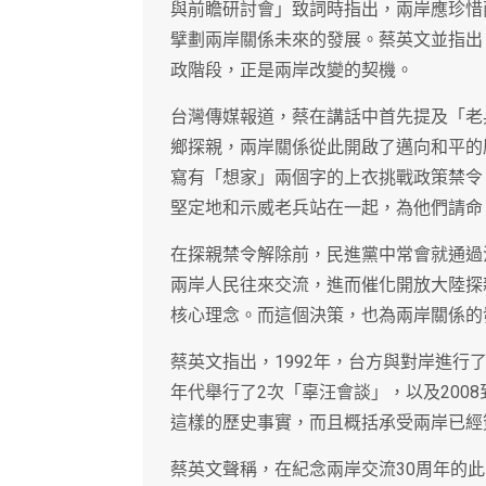
與前瞻研討會」致詞時指出，兩岸應珍惜
擘劃兩岸關係未來的發展。蔡英文並指出
政階段，正是兩岸改變的契機。
台灣傳媒報道，蔡在講話中首先提及「老兵
鄉探親，兩岸關係從此開啟了邁向和平的
寫有「想家」兩個字的上衣挑戰政策禁令
堅定地和示威老兵站在一起，為他們請命
在探親禁令解除前，民進黨中常會就通過
兩岸人民往來交流，進而催化開放大陸探
核心理念。而這個決策，也為兩岸關係的
蔡英文指出，1992年，台方與對岸進行
年代舉行了2次「辜汪會談」，以及2008
這樣的歷史事實，而且概括承受兩岸已經
蔡英文聲稱，在紀念兩岸交流30周年的