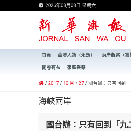
Skip
2026年08月08日 星期六
to
content
新華澳報
首頁
華澳人語（永逸）
兩岸觀察（富
開卷有益
家庭醫藥
2017
10 月
27
國台辦：只有回到「
海峽兩岸
國台辦：只有回到「九