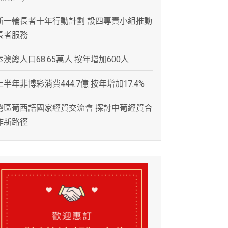
新一輪長者十年行動計劃 設四專責小組推動
長者服務
本澳總人口68.65萬人 按年增加600人
上半年非博彩消費444.7億 按年增加17.4%
灣區葡西語國家經貿交流會 探討中葡經貿合
作新路徑