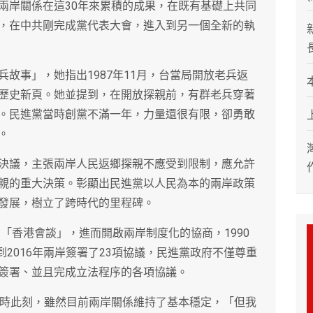
兩岸關係在這30年來累積的成果，在既有基礎上共同
，在中共剛完成黨代表大會，進入到另一個全新的執
故事」，她指出1987年11月，台當局開放老兵返
歷史新頁。她並提到，在開放探親前，有群老兵穿著
。民進黨當時創黨不滿一年，力量還很有限，卻勇敢
。
決議，主張兩岸人民返鄉探親不應受到限制，應允許
親的重大決策。彰顯出民進黨以人民為本的兩岸政策
發展，樹立了跨時代的里程碑。
了「香港會談」，進而開啟兩岸制度化的協商，1990
到2016年兩岸簽署了23項協議，民進黨政府不僅尊重
簽署、並且完成立法程序的各項協議。
此時此刻，雖然目前兩岸關係維持了基本穩定，「但我