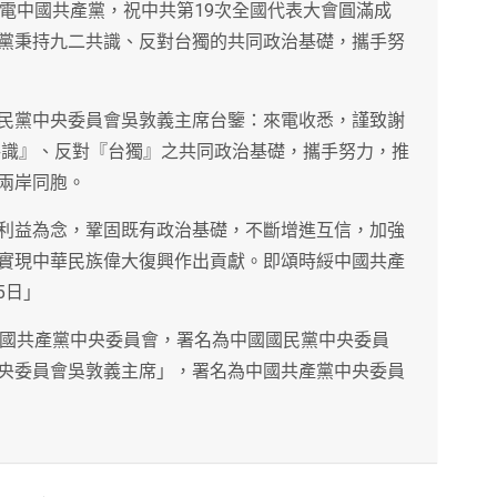
致電中國共產黨，祝中共第19次全國代表大會圓滿成
黨秉持九二共識、反對台獨的共同政治基礎，攜手努
民黨中央委員會吳敦義主席台鑒：來電收悉，謹致謝
二共識』、反對『台獨』之共同政治基礎，攜手努力，推
兩岸同胞。
利益為念，鞏固既有政治基礎，不斷增進互信，加強
實現中華民族偉大復興作出貢獻。即頌時綏中國共產
5日」
中國共產黨中央委員會，署名為中國國民黨中央委員
央委員會吳敦義主席」，署名為中國共產黨中央委員