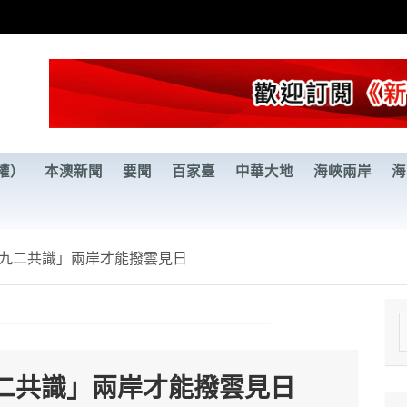
權）
本澳新聞
要聞
百家臺
中華大地
海峽兩岸
海
九二共識」兩岸才能撥雲見日
e
a
二共識」兩岸才能撥雲見日
r