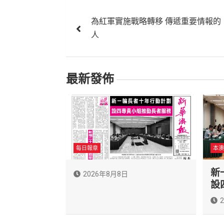
文
為紅軍實施戰略轉移 傳遞重要情報的
章
人
導
覽
最新發佈
每日報章
本澳
新
2026年8月8日
設