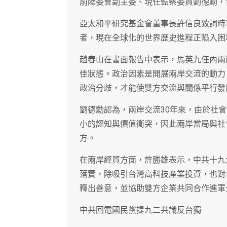
前陸委會副主委、現任監察委員劉德勳，
亞太和平研究基金會董事長許信良致詞時
者，現在全球化的世界歷史進程正陷入困
趙春山在書面報告中表示，馬英九任內兩
佳狀態。政治因素是開展兩岸交流的動力
政治分歧，才能使雙方交流與關係平行發
劉德勳認為，兩岸交流30年來，由於社
小的認知與價值衝突，因此兩岸當局與社
方。
在兩岸經貿方面，許勝雄表示，中共十九
落實，除吸引台灣高科技產業投資，也對
釋出善意，並協助雙方企業共同合作進軍
中共回電國民黨提九二共識反台獨