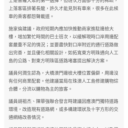
士是普羅大眾的第一選擇，但班次方面卻十分的稀疏，
上落客區排著長龍，許久才能見到有車來，很多在此候
車的乘客都怨聲載道。
施家倫建議，政府短期內應加快推動商家進駐邊檢大
樓，增加繁忙時間的巴士班次，以緩解現時口岸周邊配
套嚴重不足的情況；並要盡快對口岸附近的通行道路做
出完善，並且優化相關設計，如拓寬東方明珠通向人工
島的公路、對東方明珠區道路堵塞提出解決方案。
議員何潤生認為，大橋澳門邊檢大樓位置偏僻，周邊沒
有任何商業配套。他建議當局在珠澳人工島修建購物綜
合體，分流以購物為主的旅客。
議員胡祖杰、陳華強聯合發言時建議因應澳門獨特道路
環境，改造現有道路網，或多構建環狀及十字方形的交
通網絡改善情況。