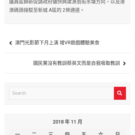
議員區錦新促請政府儘快興建漁翁街水塘方向，以及港
澳碼頭接駁至新城 A區的 2條通道。
文
澳門光影節下月上演 增VR遊戲體驗美食
章
導
國民黨沒有教訓蔡英文而是自我吸取教訓
覽
S
e
a
r
2018 年 11 月
c
h
一
二
三
四
五
六
日