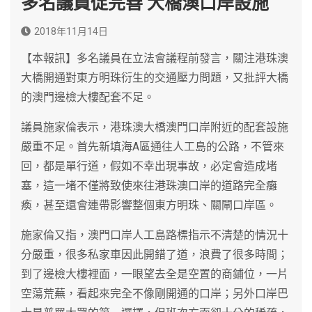
多名議員促完善 大橋澳口岸設施
2018年11月14日
【本報訊】多名議員在立法會議程前發言，關注港珠澳
大橋開通對東方明珠衍生的交通壓力問題，又批評大橋
的澳門邊檢大樓配套不足。
議員施家倫表示，港珠澳大橋澳門口岸附近的配套設施
嚴重不足。首先新填海A區通往人工島的公路，不管來
回，都是單行道，假如不幸出現事故，必定會造成堵
塞，這一堵不僅將致使來往港珠澳口岸的道路完全癱
瘓，甚至還會連帶影響整個東方明珠、關閘口岸區。
施家倫又指，澳門口岸人工島路標指示不清楚的情況十
分嚴重，很多私家車因此開錯了道，浪費了很多時間；
到了邊檢大樓裡面，一眼望去全是空置的商鋪位，一片
空蕩荒蕪，看起來完全不像剛開通的口岸；另外口岸巴