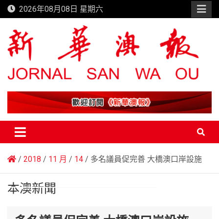
Skip
2026年08月08日 星期六
to
content
新華澳報
2018
11 月
14
多名議員促完善 大橋澳口岸設施
本澳新聞