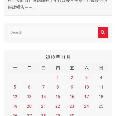
崔世安昨日作其兩屆共十年行政長官任期內的最後一份
施政報告－－…
S
e
a
r
2018 年 11 月
c
h
一
二
三
四
五
六
日
1
2
3
4
5
6
7
8
9
10
11
12
13
14
15
16
17
18
19
20
21
22
23
24
25
26
27
28
29
30