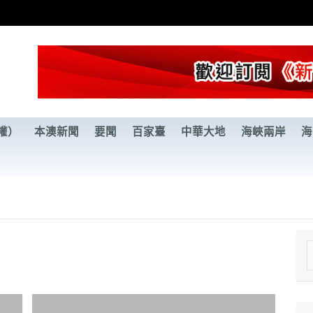
權）
本澳新聞
要聞
百家臺
中華大地
海峽兩岸
海
e
a
r