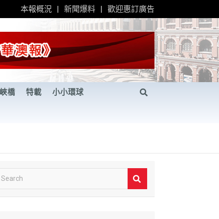
本報概況
新聞爆料
歡迎惠訂廣告
峽橋
特載
小小環球
S