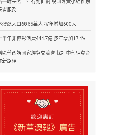
新一輪長者十年行動計劃 設四專責小組推動
長者服務
本澳總人口68.65萬人 按年增加600人
上半年非博彩消費444.7億 按年增加17.4%
灣區葡西語國家經貿交流會 探討中葡經貿合
作新路徑