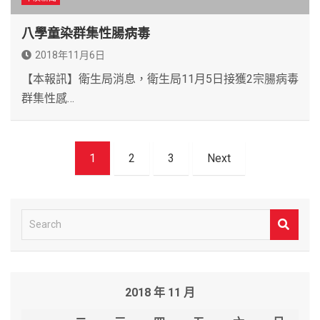
八學童染群集性腸病毒
2018年11月6日
【本報訊】衛生局消息，衛生局11月5日接獲2宗腸病毒
群集性感…
文
1
2
3
Next
章
導
覽
S
e
a
r
2018 年 11 月
c
h