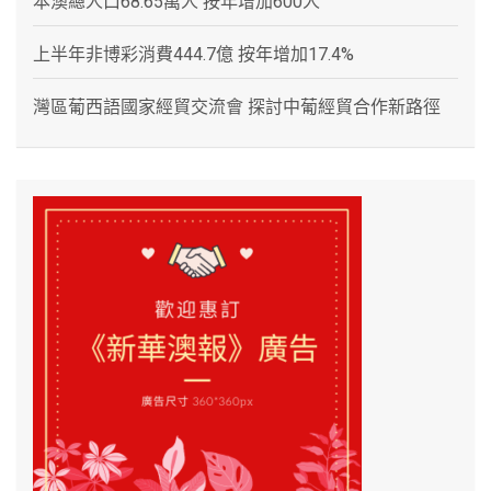
本澳總人口68.65萬人 按年增加600人
上半年非博彩消費444.7億 按年增加17.4%
灣區葡西語國家經貿交流會 探討中葡經貿合作新路徑