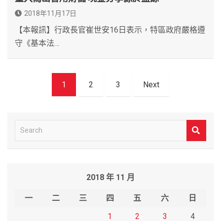
2018年11月17日
【本報訊】行政長官崔世安16日表示，特區政府嚴格遵
守《基本法…
文
1
2
3
Next
章
導
覽
S
e
a
r
2018 年 11 月
c
h
一
二
三
四
五
六
日
1
2
3
4