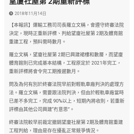
望廈社屋第 2期重新評標
2018年11月14日
【本報訊】運輸工務司司長羅立文稱，會遵守終審法院
決定，現時正重新評標、判給望廈社屋第 2期及體育館
重建工程，預料需時數月。
羅立文稱，望廈社屋第 2期已興建裙樓和數層，而望廈
體育館則已完成基本結構，工程原定於 2021年完工，
重新評標將會令完工期推遲數月。
問及為何有別於終審法院早前對輕軌車廠判決的處理方
法。羅立文稱，需要跟法院判決，但由於輕軌車廠當時
已差不多完工，完成 90%以上，短期內將收則，若重新
評標由其他公司興建“冇意思”。
終審法院較早前裁定撤銷望廈社屋第 2期及體育館重建
工程判給，理由是存在擾亂正常競爭情況。