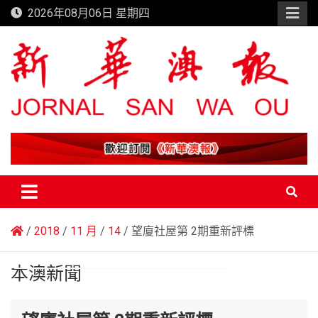
Skip
2026年08月06日 星期四
to
content
新華澳報
2018
11 月
14
望廈社屋第 2期重新評標
本澳新聞