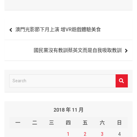
文
澳門光影節下月上演 增VR遊戲體驗美食
章
導
國民黨沒有教訓蔡英文而是自我吸取教訓
覽
S
e
a
r
2018 年 11 月
c
h
一
二
三
四
五
六
日
1
2
3
4