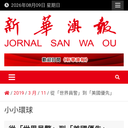
Skip
2026年08月09日 星期日
to
content
新華澳報
2019
3 月
11
從「世界員警」到「美國優先」
小小環球