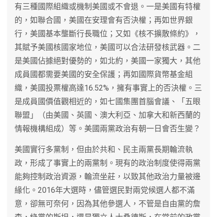
有三種國際組織或機制美國或不會退。一是美國有特權
的，如聯合國，美國在安理會有否決權；再如世界銀
行，美國基本壟斷行長職位；又如《核不擴散條約》，
其賦予美國核國家地位，美國可以合法研發核武器。二
是美國佔據絕對優勢的，如北約，美國一家獨大，其他
成員國都需要美國的安全保護；再如國際貨幣基金組
織，美國投票權高達16.52%，擁有事實上的否決權。三
是成員國價值觀相近的，如七國集團首腦會議、「五眼
聯盟」（由美國、英國、澳大利亞、加拿大和新西蘭的
情報機構組成）等。美國兩黨政治有朝一日會否生變？
美國實行多黨制，但由於共和、民主兩黨長期輪流執
政，形成了事實上的兩黨制。現有的政治制度使得兩黨
能夠控制政治資源，輪流坐莊，以致其他政治力量被邊
緣化。2016年大選時，儘管選民對兩党候選人都不滿
意，卻無可奈何，因為其他參選人，不管是自由黨的詹