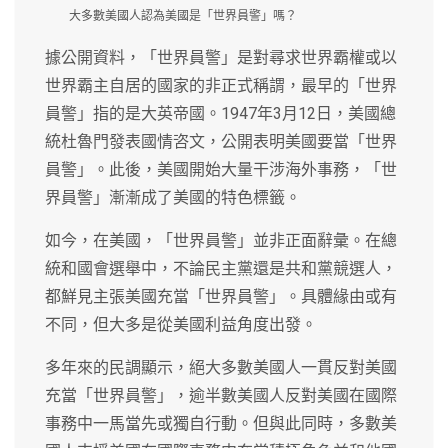
大多數美國人認為美國是「世界員警」嗎？
據公開資料，「世界員警」是對尋求世界霸權或以
世界霸主自居的國家的非正式稱謂，最早的「世界
員警」指的是大英帝國。1947年3月12日，美國總
統杜魯門發表國情咨文，公開表明美國要當「世界
員警」。此後，美國開始大量干涉海外事務，「世
界員警」漸漸成了美國的特色標籤。
如今，在美國，「世界員警」並非正面辭彙。在總
統和國會選舉中，不論民主黨還是共和黨競選人，
都鮮見主張美國充當「世界員警」。具體緣由或有
不同，但大多是從美國利益角度出發。
多年來的民調顯示，絕大多數美國人一貫反對美國
充當「世界員警」，逾半數美國人反對美國在國際
事務中一馬當先或獨自行動。但與此同時，多數美