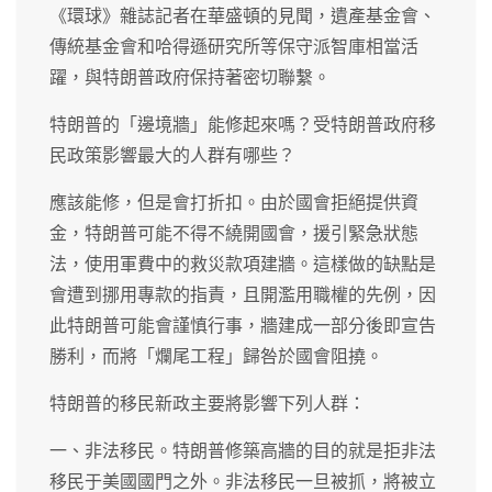
《環球》雜誌記者在華盛頓的見聞，遺產基金會、
傳統基金會和哈得遜研究所等保守派智庫相當活
躍，與特朗普政府保持著密切聯繫。
特朗普的「邊境牆」能修起來嗎？受特朗普政府移
民政策影響最大的人群有哪些？
應該能修，但是會打折扣。由於國會拒絕提供資
金，特朗普可能不得不繞開國會，援引緊急狀態
法，使用軍費中的救災款項建牆。這樣做的缺點是
會遭到挪用專款的指責，且開濫用職權的先例，因
此特朗普可能會謹慎行事，牆建成一部分後即宣告
勝利，而將「爛尾工程」歸咎於國會阻撓。
特朗普的移民新政主要將影響下列人群：
一、非法移民。特朗普修築高牆的目的就是拒非法
移民于美國國門之外。非法移民一旦被抓，將被立