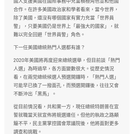
國人支援美國在國際事務中充當積極角色並和他國
合作。在許多美國政治家和學者看來，當今世界，
除了美國，還沒有哪個國家有實力充當「世界員
警」，只要美國仍是世界上「最強大的國家」，就
難以完全回避「世界員警」角色。
下一任美國總統熱門人選都有誰？
2020年美國將再度迎來總統選舉，但目前談「熱門
人選」為時過早，各方面變數很大。從歷史情況
看，在兩党總統候選人預選開鑼時，「熱門人選」
可能早已換了一撥面孔，而預選開鑼後，往往又會
不斷沖出「黑馬」。
從目前情況看，共和黨一方，現任總統特朗普在宣
誓就職當天就宣佈將競選連任。但他的執政之路顛
簸不平，民主黨掌控國會眾議院後，他將面對更多
調查和挑戰。