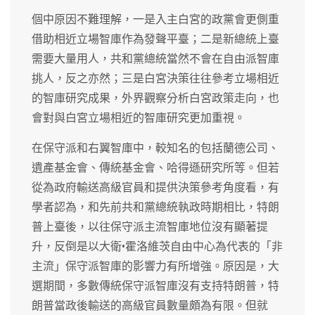
個中原因不難理解，一是入主白宮的政黨會更側重
借助相近立場智庫作為發聲平臺；二是新總統上臺
需要大量用人，共和黨總統當然不會在自由派智庫
挑人，反之亦然；三是白宮決策往往參考立場相近
的智庫研究成果，外界觀察分析白宮政策走向，也
會對與白宮立場相近的智庫研究更加重視。
在保守派和右翼智庫中，較知名的包括蘭德公司、
遺產基金會、傳統基金會、哈得遜研究所等。但若
從為政府輸送高級官員和提供決策參考角度看，有
學者認為，和先前共和黨總統執政時期相比，特朗
普上臺後，以往保守派主流智庫地位沒有顯著提
升，反倒是以大衛•霍洛維茨自由中心為代表的「非
主流」保守派智庫的影響力有所增強。原因是，大
選期間，多數傳統保守派智庫沒有支持特朗普，特
朗普當政後輸送的高級官員數量頗為有限。但就