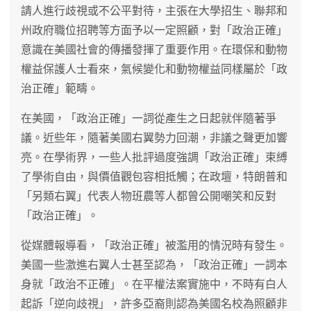
請人進行歧視或不公平對待，主張在大學招生、聯邦和
州政府職位招聘等方面予以一定照顧，對「政治正確」
意識在美國社會的傳播發揮了重要作用。在環保和動物
權益保護人士看來，氣候變化和動物權益同樣屬於「政
治正確」範疇。
在美國，「政治正確」一詞從產生之日起就伴隨著爭
議。近些年，隨著美國右翼勢力回潮，非議之聲更加響
亮。在學術界，一些人批評過度強調「政治正確」束縛
了學術自由，與價值觀包容相抵觸；在政壇，特朗普和
「另類右翼」代表人物班農等人都曾公開嘲笑和反對
「政治正確」。
從媒體報導看，「政治正確」被濫用的情況時有發生。
美國一些激進右翼人士甚至認為，「政治正確」一詞本
身就「政治不正確」。在平權法案實施中，不時有白人
起訴「逆向歧視」，許多亞裔則認為美國名校為照顧非