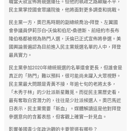
職當天就宣佈將競選連任。但他的執政之路顛簸不平，
民主黨掌控國會眾議院後，他將面對更多調查和挑戰。
民主黨一方，奧巴馬時期的副總統喬治•拜登、左翼國
會參議員伊莉莎白•沃倫和伯尼•桑德斯、前紐約市長布
隆伯格都被視為熱門人選，沃倫已正式宣佈將參選。美
國輿論普遍認為目前進入民主黨競選名單的人中，拜登
最具實力。
民主黨參加2020年總統競選的名單還會更長，但誰會是
真正的「熱門」難以預料，很可能尚未躍入大眾視野。
民主黨最大問題是青黃不接，年逾七旬的老將太多，
「木秀于林」的少壯派新星難覓。而從民主黨歷史看，
最有奪取白宮潛力的，往往是少壯派候選人。奧巴馬近
日表示，民主黨需要「新血」。媒體解讀這是他對拜登
參選意向的含蓄表態，但客觀上確實一針見血。
影響美國青少年政治觀的主要管道有哪些？