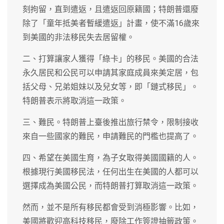
刻拘留，直到遣返，且遣返回原籍國；特朗普還廢
除了「童年抵美者暫緩遣返」計畫，使不滿16歲來
到美國的非法移民失去居留權。
二、打算讓家人獲得「綠卡」的移民。美國的合法
永久居民和公民可以申請其家庭成員來美定居，包
括父母、兄弟姐妹以及兒女等，即「鏈式移民」。
特朗普表示將取消這一政策。
三、難民。特朗普上臺後推出旅行禁令，限制接收
來自一些國家的難民，申請難民的門檻也提高了。
四、希望在美國生育，為子女取得美國國籍的人。
根據現行美國移民法，任何出生在美國的人都可以
選擇成為美國公民，而特朗普打算取消這一政策。
然而，並不是所有移民都會受到消極影響。比如，
美國將歡迎高科技移民，廢除工作簽證抽籤政策。