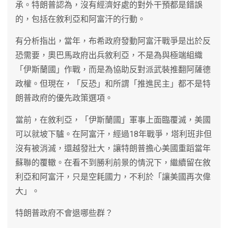
承。特朗普認為，沒有經濟好處的對外干預都是錯誤
的，包括在敘利亞和阿富汗的行動。
有分析指出，當年，布希政府發動阿富汗戰爭是出於反
恐需要，奧巴馬政府出兵敘利亞，不是為與極端組織
「伊斯蘭國」作戰，而是為協助反對派武裝推翻阿薩德
政權。但現在，「反恐」和所謂「推進民主」都不是特
朗普政府的優先政策選項。
當前，在敘利亞，「伊斯蘭國」軍事上面臨覆滅，美國
可以就坡下驢。在阿富汗，經過18年戰爭，塔利班非但
沒有被消滅，還越發壯大，讓特朗普擔心美國重蹈當年
蘇聯的覆轍。在看不到勝利前景的情況下，繼續留在敘
利亞和阿富汗，只是空耗國力，不利於「讓美國再次偉
大」。
特朗普政府不會退哪些群？