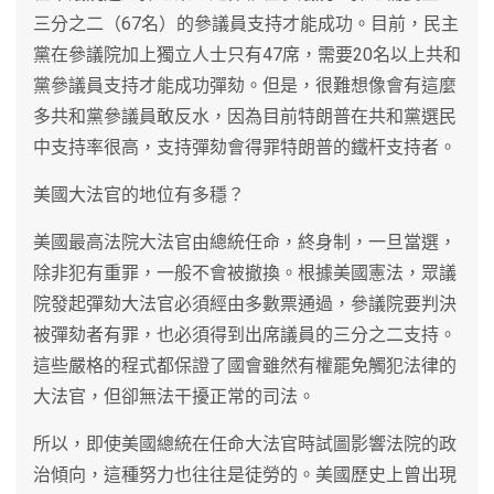
三分之二（67名）的參議員支持才能成功。目前，民主
黨在參議院加上獨立人士只有47席，需要20名以上共和
黨參議員支持才能成功彈劾。但是，很難想像會有這麼
多共和黨參議員敢反水，因為目前特朗普在共和黨選民
中支持率很高，支持彈劾會得罪特朗普的鐵杆支持者。
美國大法官的地位有多穩？
美國最高法院大法官由總統任命，終身制，一旦當選，
除非犯有重罪，一般不會被撤換。根據美國憲法，眾議
院發起彈劾大法官必須經由多數票通過，參議院要判決
被彈劾者有罪，也必須得到出席議員的三分之二支持。
這些嚴格的程式都保證了國會雖然有權罷免觸犯法律的
大法官，但卻無法干擾正常的司法。
所以，即使美國總統在任命大法官時試圖影響法院的政
治傾向，這種努力也往往是徒勞的。美國歷史上曾出現