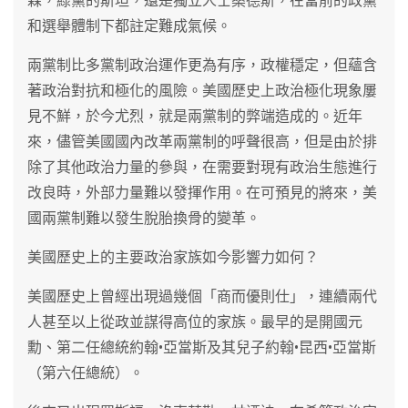
森，綠黨的斯坦，還是獨立人士桑德斯，在當前的政黨
和選舉體制下都註定難成氣候。
兩黨制比多黨制政治運作更為有序，政權穩定，但蘊含
著政治對抗和極化的風險。美國歷史上政治極化現象屢
見不鮮，於今尤烈，就是兩黨制的弊端造成的。近年
來，儘管美國國內改革兩黨制的呼聲很高，但是由於排
除了其他政治力量的參與，在需要對現有政治生態進行
改良時，外部力量難以發揮作用。在可預見的將來，美
國兩黨制難以發生脫胎換骨的變革。
美國歷史上的主要政治家族如今影響力如何？
美國歷史上曾經出現過幾個「商而優則仕」，連續兩代
人甚至以上從政並謀得高位的家族。最早的是開國元
勳、第二任總統約翰•亞當斯及其兒子約翰•昆西•亞當斯
（第六任總統）。