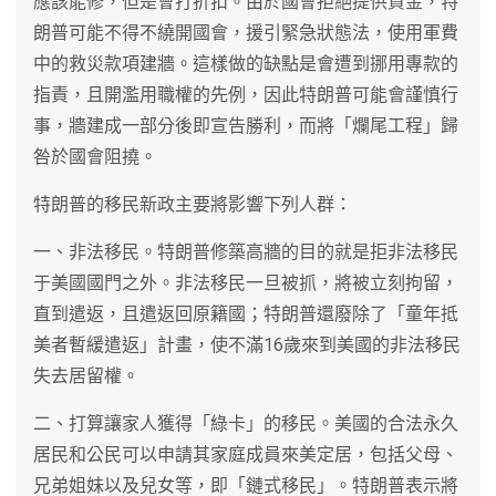
應該能修，但是會打折扣。由於國會拒絕提供資金，特
朗普可能不得不繞開國會，援引緊急狀態法，使用軍費
中的救災款項建牆。這樣做的缺點是會遭到挪用專款的
指責，且開濫用職權的先例，因此特朗普可能會謹慎行
事，牆建成一部分後即宣告勝利，而將「爛尾工程」歸
咎於國會阻撓。
特朗普的移民新政主要將影響下列人群：
一、非法移民。特朗普修築高牆的目的就是拒非法移民
于美國國門之外。非法移民一旦被抓，將被立刻拘留，
直到遣返，且遣返回原籍國；特朗普還廢除了「童年抵
美者暫緩遣返」計畫，使不滿16歲來到美國的非法移民
失去居留權。
二、打算讓家人獲得「綠卡」的移民。美國的合法永久
居民和公民可以申請其家庭成員來美定居，包括父母、
兄弟姐妹以及兒女等，即「鏈式移民」。特朗普表示將