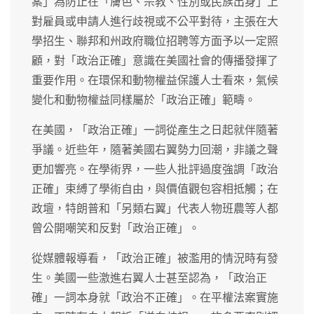
案」為防止在「膚色、宗教、性別或民族出身」上
對雇員或申請人進行歧視或不公平對待，主張在大
學招生、聯邦和州政府職位招聘等方面予以一定照
顧，對「政治正確」意識在美國社會的傳播發揮了
重要作用。在環保和動物權益保護人士看來，氣候
變化和動物權益同樣屬於「政治正確」範疇。
在美國，「政治正確」一詞從產生之日起就伴隨著
爭議。近些年，隨著美國右翼勢力回潮，非議之聲
更加響亮。在學術界，一些人批評過度強調「政治
正確」束縛了學術自由，與價值觀包容相抵觸；在
政壇，特朗普和「另類右翼」代表人物班農等人都
曾公開嘲笑和反對「政治正確」。
從媒體報導看，「政治正確」被濫用的情況時有發
生。美國一些激進右翼人士甚至認為，「政治正
確」一詞本身就「政治不正確」。在平權法案實施