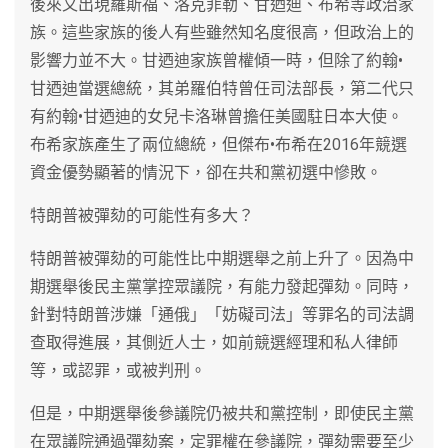
後來又出現羅斯福、洛克菲勒、甘迺迪、布希等政治家
族。這些家族的後人有些雖然知名度很高，但政治上的
影響力並不大。甘迺迪家族曾權傾一時，但除了約翰•
甘迺迪當選總統，其弟羅伯特曾任司法部長，第二代只
有約翰•甘迺迪的女兒卡洛琳曾擔任美國駐日本大使。
布希家族產生了兩位總統，但傑布•布希在2016年競選
資金優勢顯著的情況下，卻在共和黨初選中慘敗。
特朗普被彈劾的可能性有多大？
特朗普被彈劾的可能性比中期選舉之前上升了。因為中
期選舉後民主黨掌控眾議院，有能力發起彈劾。同時，
針對特朗普涉嫌「通俄」「妨礙司法」等罪名的司法調
查取得進展，其側近人士，如前競選經理和私人律師
等，或認罪，或被判刑。
但是，中期選舉後參議院仍被共和黨控制，即使民主黨
在眾議院通過彈劾案，定罪權在參議院，彈劾需要至少