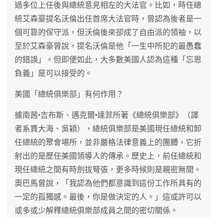
過多位上任後與總統意見相左的大法官。比如，時任總
統艾森豪提名沃倫出任首席大法官時，曾認為後者是一
個可靠的保守派，但沃倫後來卻成了自由派的領袖，以
至於艾森豪曾說，提名沃倫是他「一生中所犯的最愚蠢
的錯誤」。但即便如此，大多數美國人認為這種「忘恩
負義」是可以接受的。
美國「總統俱樂部」有何作用？
據南茜•吉布斯、邁克爾•達菲所著《總統俱樂部》（譯
者系賈大海、吳穎），總統俱樂部是美國現任總統和卸
任總統的聚會場所，並非嚴格法律意義上的團體，它折
射出的是歷任美國領導人的傳承。歷史上，前任總統和
現任總統之間有時劍拔弩張，更多時候則是親密無間。
奧巴馬曾說，「我認為他們都意識到這份工作所具有的
一定的孤獨感。最後，你是做決定的人。」這或許可以
或多或少解釋總統俱樂部成員之間的密切關係。