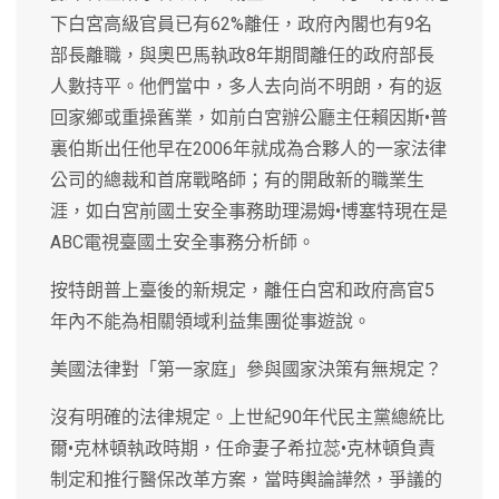
下白宮高級官員已有62%離任，政府內閣也有9名
部長離職，與奧巴馬執政8年期間離任的政府部長
人數持平。他們當中，多人去向尚不明朗，有的返
回家鄉或重操舊業，如前白宮辦公廳主任賴因斯•普
裏伯斯出任他早在2006年就成為合夥人的一家法律
公司的總裁和首席戰略師；有的開啟新的職業生
涯，如白宮前國土安全事務助理湯姆•博塞特現在是
ABC電視臺國土安全事務分析師。
按特朗普上臺後的新規定，離任白宮和政府高官5
年內不能為相關領域利益集團從事遊說。
美國法律對「第一家庭」參與國家決策有無規定？
沒有明確的法律規定。上世紀90年代民主黨總統比
爾•克林頓執政時期，任命妻子希拉蕊•克林頓負責
制定和推行醫保改革方案，當時輿論譁然，爭議的