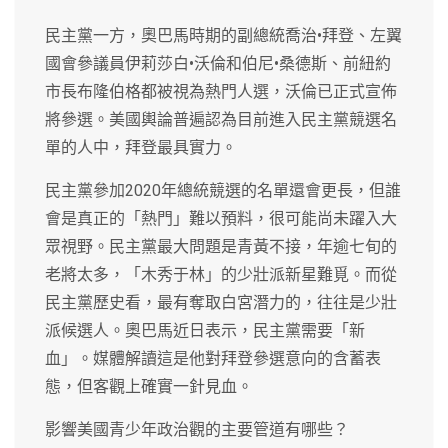
民主黨一方，奧巴馬時期的副總統喬治•拜登、左翼
國會參議員伊莉莎白•沃倫和伯尼•桑德斯、前紐約
市長布隆伯格都被視為熱門人選，沃倫已正式宣佈
將參選。美國輿論普遍認為目前進入民主黨競選名
單的人中，拜登最具實力。
民主黨參加2020年總統競選的名單還會更長，但誰
會是真正的「熱門」難以預料，很可能尚未躍入大
眾視野。民主黨最大問題是青黃不接，年逾七旬的
老將太多，「木秀于林」的少壯派新星難覓。而從
民主黨歷史看，最有奪取白宮潛力的，往往是少壯
派候選人。奧巴馬近日表示，民主黨需要「新
血」。媒體解讀這是他對拜登參選意向的含蓄表
態，但客觀上確實一針見血。
影響美國青少年政治觀的主要管道有哪些？