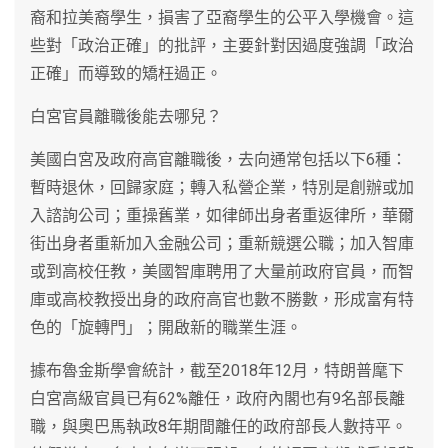
裔和拉美裔學生，損害了亞裔學生的公平入學機會。這
些對「政治正確」的批評，主要針對因過度強調「政治
正確」而導致的矯枉過正。
白宮官員離職後能去哪兒？
美國白宮及政府高官離職後，去向通常包括以下6種：
暫時退休，回歸家庭；轉入私營企業，特別是創辦或加
入諮詢公司；重操舊業，如律師出身者重返律所，華爾
街出身者重新加入金融公司；重新競選公職；加入智庫
或到高校任教，美國智庫聘用了大量前政府官員，而智
庫或高校教授出身的政府高官也數不勝數，形成富有特
色的「旋轉門」；開啟新的職業生涯。
據布魯金斯學會統計，截至2018年12月，特朗普麾下
白宮高級官員已有62%離任，政府內閣也有9名部長離
職，與奧巴馬執政8年期間離任的政府部長人數持平。