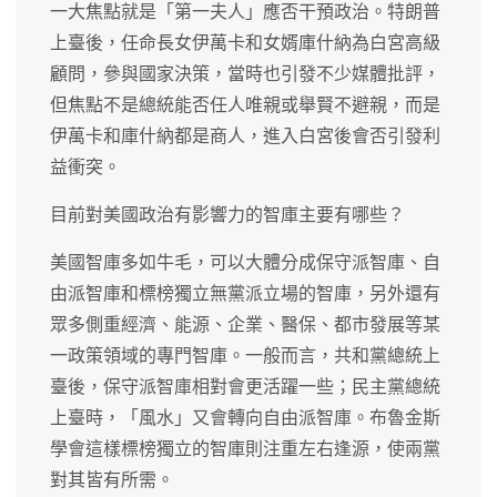
一大焦點就是「第一夫人」應否干預政治。特朗普
上臺後，任命長女伊萬卡和女婿庫什納為白宮高級
顧問，參與國家決策，當時也引發不少媒體批評，
但焦點不是總統能否任人唯親或舉賢不避親，而是
伊萬卡和庫什納都是商人，進入白宮後會否引發利
益衝突。
目前對美國政治有影響力的智庫主要有哪些？
美國智庫多如牛毛，可以大體分成保守派智庫、自
由派智庫和標榜獨立無黨派立場的智庫，另外還有
眾多側重經濟、能源、企業、醫保、都市發展等某
一政策領域的專門智庫。一般而言，共和黨總統上
臺後，保守派智庫相對會更活躍一些；民主黨總統
上臺時，「風水」又會轉向自由派智庫。布魯金斯
學會這樣標榜獨立的智庫則注重左右逢源，使兩黨
對其皆有所需。