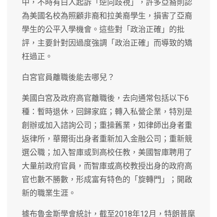
中，不時有白人起訴「逆向歧視」，許多亞裔則認
為美國名校為照顧非裔和拉美裔學生，損害了亞裔
學生的公平入學機會。這些對「政治正確」的批
評，主要針對因過度強調「政治正確」而導致的矯
枉過正。
白宮官員離職後能去哪兒？
美國白宮及政府高官離職後，去向通常包括以下6
種：暫時退休，回歸家庭；轉入私營企業，特別是
創辦或加入諮詢公司；重操舊業，如律師出身者重
返律所，華爾街出身者重新加入金融公司；重新競
選公職；加入智庫或到高校任教，美國智庫聘用了
大量前政府官員，而智庫或高校教授出身的政府高
官也數不勝數，形成富有特色的「旋轉門」；開啟
新的職業生涯。
據布魯金斯學會統計，截至2018年12月，特朗普麾