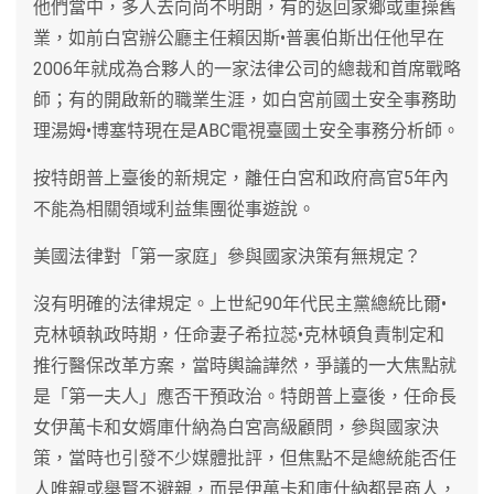
他們當中，多人去向尚不明朗，有的返回家鄉或重操舊
業，如前白宮辦公廳主任賴因斯•普裏伯斯出任他早在
2006年就成為合夥人的一家法律公司的總裁和首席戰略
師；有的開啟新的職業生涯，如白宮前國土安全事務助
理湯姆•博塞特現在是ABC電視臺國土安全事務分析師。
按特朗普上臺後的新規定，離任白宮和政府高官5年內
不能為相關領域利益集團從事遊說。
美國法律對「第一家庭」參與國家決策有無規定？
沒有明確的法律規定。上世紀90年代民主黨總統比爾•
克林頓執政時期，任命妻子希拉蕊•克林頓負責制定和
推行醫保改革方案，當時輿論譁然，爭議的一大焦點就
是「第一夫人」應否干預政治。特朗普上臺後，任命長
女伊萬卡和女婿庫什納為白宮高級顧問，參與國家決
策，當時也引發不少媒體批評，但焦點不是總統能否任
人唯親或舉賢不避親，而是伊萬卡和庫什納都是商人，