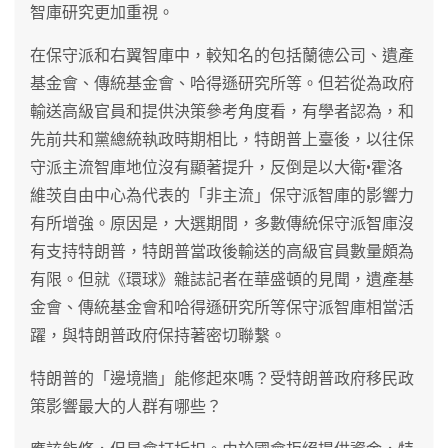
智庫研究更加重視。
在保守派和右翼智庫中，較知名的包括蘭德公司、遺產
基金會、傳統基金會、哈得遜研究所等。但若從為政府
輸送高級官員和提供決策參考角度看，有學者認為，和
先前共和黨總統執政時期相比，特朗普上臺後，以往保
守派主流智庫地位沒有顯著提升，反倒是以大衛•霍洛
維茨自由中心為代表的「非主流」保守派智庫的影響力
有所增強。原因是，大選期間，多數傳統保守派智庫沒
有支持特朗普，特朗普當政後輸送的高級官員數量頗為
有限。但就《環球》雜誌記者在華盛頓的見聞，遺產基
金會、傳統基金會和哈得遜研究所等保守派智庫相當活
躍，與特朗普政府保持著密切聯繫。
特朗普的「邊境牆」能修起來嗎？受特朗普政府移民政
策影響最大的人群有哪些？