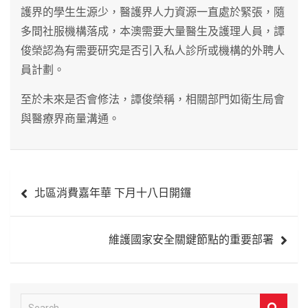
護界的學生生源少，醫護界人力資源一直處於緊張，隨
多間社服機構落成，本澳需要大量醫生及護理人員，譚
俊榮認為有需要研究是否引入私人診所或機構的外聘人
員計劃。
至於未來是否會修法，譚俊榮稱，相關部門如衛生局會
與醫療界商量溝通。
文
北區消費嘉年華 下月十八日開鑼
章
導
維護國家安全關鍵節點的重要部署
覽
S