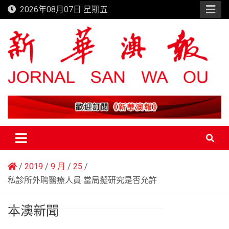
Skip
2026年08月07日 星期五
to
content
新華澳報
2019
9 月
25
私診所外聘醫療人員 當局擬研究是否允許
本澳新聞