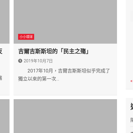
c
h
小小環球
反
吉爾吉斯斯坦的「民主之殤」
2019年10月7日
2017年10月，吉爾吉斯斯坦似乎完成了
瑞
獨立以來的第一次…
«