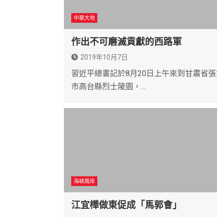
中華大地
作出不可磨滅貢獻的西路軍
2019年10月7日
習近平總書記於8月20日上午來到甘肅省張
市高台縣烈士陵園，…
海峽兩岸
江宜樺做東促成「馬郭會」