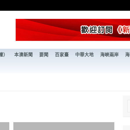
權）
本澳新聞
要聞
百家臺
中華大地
海峽兩岸
海
e
a
r