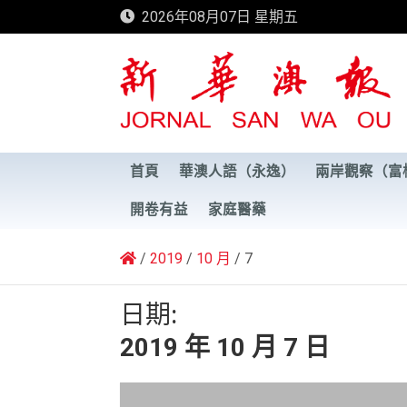
Skip
2026年08月07日 星期五
to
content
新華澳報
首頁
華澳人語（永逸）
兩岸觀察（富
開卷有益
家庭醫藥
2019
10 月
7
日期:
2019 年 10 月 7 日