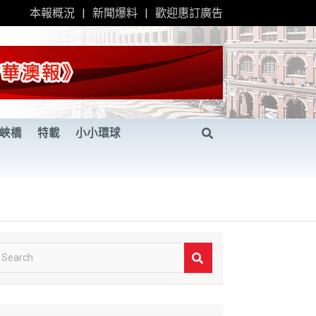
本報概況
新聞爆料
歡迎惠訂廣告
峽橋
特載
小小環球
S