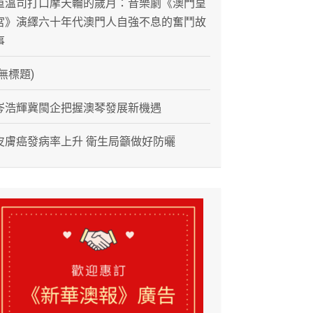
重溫司打口摩天輪的歲月：音樂劇《澳門皇
宮》演繹六十年代澳門人自強不息的奮鬥故
事
(無標題)
岑浩輝冀閩企把握澳琴發展新機遇
皮膚癌發病率上升 衛生局籲做好防曬