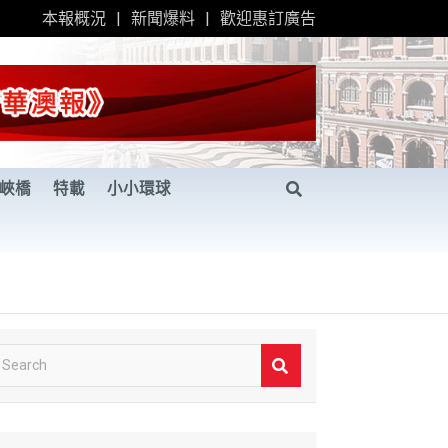
本報概況
新聞爆料
歡迎惠訂廣告
峽橋
特載
小小環球
S