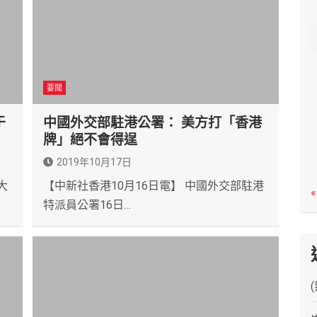
c
h
要聞
于
中國外交部駐港公署： 美方打「香港
牌」絕不會得逞
2019年10月17日
大
【中新社香港10月16日電】 中國外交部駐港
«
特派員公署16日…