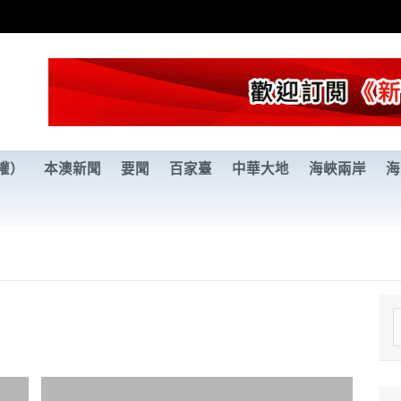
權）
本澳新聞
要聞
百家臺
中華大地
海峽兩岸
海
e
a
r