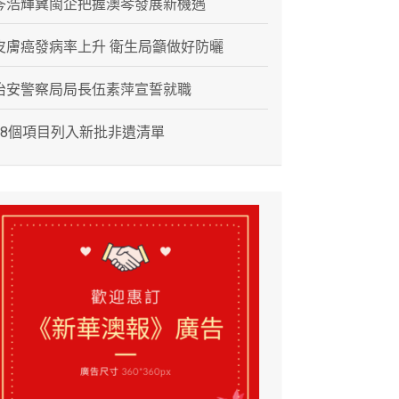
岑浩輝冀閩企把握澳琴發展新機遇
皮膚癌發病率上升 衛生局籲做好防曬
治安警察局局長伍素萍宣誓就職
28個項目列入新批非遺清單