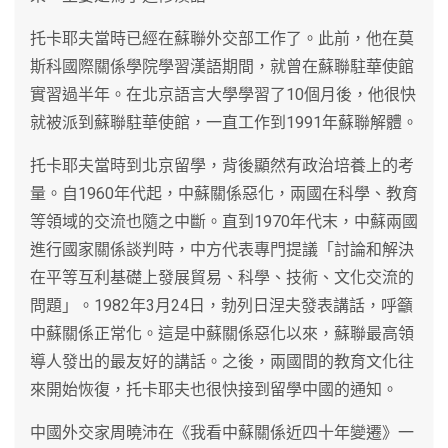
托卡耶夫當時已經在蘇聯外交部工作了。此前，他在莫
斯科國際關係學院學習漢語期間，就曾在蘇聯駐華使館
實習過半年。在北京語言大學學習了10個月後，他很快
就被派到蘇聯駐華使館，一直工作到1991年蘇聯解體。
托卡耶夫當時到北京留學，背後顯然有政治培養上的考
量。自1960年代起，中蘇關係惡化，兩國在科學、教育
等領域的交流也隨之中斷。直到1970年代末，中蘇兩國
進行國家關係談判時，中方代表專門提議「討論和解決
在平等互利基礎上發展貿易、科學、技術、文化交流的
問題」。1982年3月24日，勃列日涅夫發表講話，呼籲
中蘇關係正常化。這是中蘇關係惡化以來，蘇聯最高領
導人發出的最友好的講話。之後，兩國間的教育文化往
來開始恢復，托卡耶夫也很快接到留學中國的通知。
中國外交家周曉沛在《我看中蘇關係近四十年變遷》一