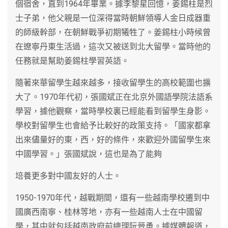
個宿舍，直到1964年畢業。據李黎星回憶，姜錫柱是烈
士子弟，他父親是一位深得當時朝鮮領導人金日成器重
的師級幹部，在朝鮮戰爭初期犧牲了。姜錫柱小時候曾
在遼寧丹東生活過，這次又被送到北大留學。當時他的
任務就是幫助姜錫柱學習英語。
隨著來華留學生越來越多，接收留學生的高校範圍也擴
大了。1970年代初，張國斌正在北京外國語學院法語系
學習，據他觀察，當時學校裏已經能看到留學生身影。
學校對留學生也會給予比較好的政策支持。「國家都拿
出來儘量好的東，西，好的條件，來歡迎外國留學生來
中國學習。」張國斌說，這也是為了能夠
培養更多對中國友好的人士。
1950-1970年代，越戰期間，還有一些越南學校遷到中
國廣西南寧、桂林等地，亦有一些越南人士在中國留
學，其中就包括越南政府前總理阮晉勇。據媒體報道，