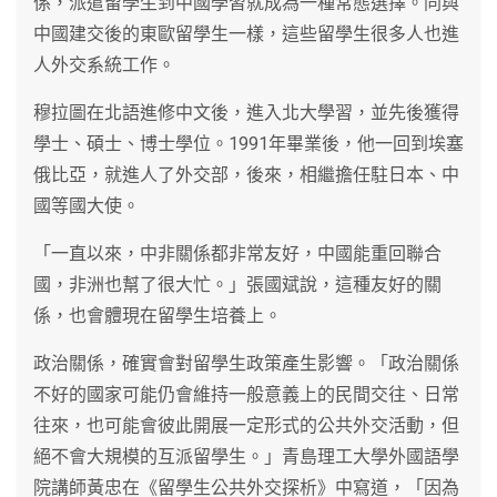
係，派遣留學生到中國學習就成為一種常態選擇。同與
中國建交後的東歐留學生一樣，這些留學生很多人也進
人外交系統工作。
穆拉圖在北語進修中文後，進入北大學習，並先後獲得
學士、碩士、博士學位。1991年畢業後，他一回到埃塞
俄比亞，就進人了外交部，後來，相繼擔任駐日本、中
國等國大使。
「一直以來，中非關係都非常友好，中國能重回聯合
國，非洲也幫了很大忙。」張國斌說，這種友好的關
係，也會體現在留學生培養上。
政治關係，確實會對留學生政策產生影響。「政治關係
不好的國家可能仍會維持一般意義上的民間交往、日常
往來，也可能會彼此開展一定形式的公共外交活動，但
絕不會大規模的互派留學生。」青島理工大學外國語學
院講師黃忠在《留學生公共外交探析》中寫道，「因為