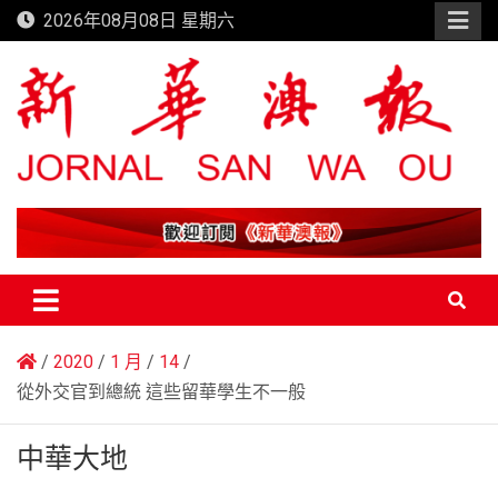
Skip
2026年08月08日 星期六
to
content
新華澳報
2020
1 月
14
從外交官到總統 這些留華學生不一般
中華大地