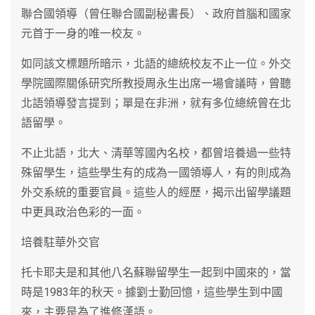
聯合國領導（曾任聯合國副秘書長）、政府首腦和國家
元首于一身的唯一校友。
如同該文標題所暗示，北語的總統校友不止一位。外交
學院國際關係研究所教授周永生出席一場會議時，曾聽
北語領導發言提到；單是在非洲，就有多位總統曾在北
語留學。
不止北語，北大、清華等國內名校，都曾培養過一些特
殊留學生，這些學生有的成為一國領導人，有的則成為
外交系統的重要官員。這些人的經歷，揭示出留學議題
中更具政治色彩的一面。
培養駐華外交官
托卡耶夫是和其他八名蘇聯留學生一起到中國來的，當
時是1983年的秋天。據劉士勤回憶，這些學生到中國
來，主要是為了進修漢語。