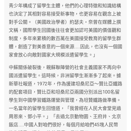
靑少年構成了留學生主體，他們的心理特徵和知識結構
也決定了其相對容易接受新事物，也更容易在觀念上被
對手公關。（美國政治學者）約瑟夫‧奈曾在媒體上撰
文稱，國際學生回國後往往會更加認可美國的價值觀和
制度，多年來累積的數百萬在美國接受教育的留學生群
體，創造了對美善意的一個來源……因此，也沒有一個國
家會放心向敵對國家大規模派遣留學生。」
中蘇關係破裂後，親蘇聯陣營的社會主義國家不再向中
國派遣留學生。這時候，非洲留學生漸漸多了起來。據
新華社報道，1972年，作為援建坦桑尼亞〜贊比亞鐵路
的配套項目，贊比亞和坦桑尼亞兩國分別派出100名留
學生到中國學習鐵路運營與管理，為坦贊鐵路做準備。
一名當年的留學生回憶道，「我曾經在人民大會堂見過
周恩來、鄧小平。」「去過北京動物園、王府井、北京
飯店……中國人對咱們很好，每個月給咱們45塊人民幣