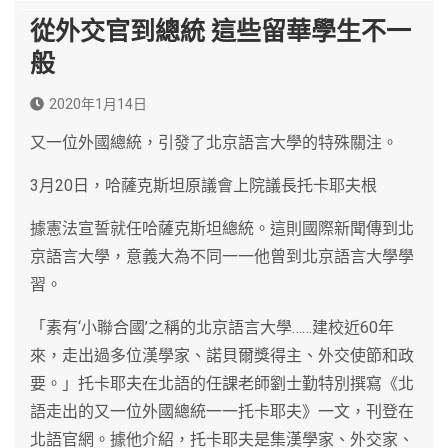
從外交官到總統 這些留華學生不一
般
2020年1月14日
又一位外國總統，引發了北京語言大學的特殊關注。
3月20日，哈薩克斯坦原議會上院議長托卡耶夫根
據憲法宣誓就任哈薩克斯坦總統。這則國際新聞傳到北
京語言大學，意義大為不同一一他曾到北京語言大學學
習。
「素有‘小聯合國’之稱的北京語言大學……建校近60年
來，走出過多位漢學家、諾貝爾獎得主、外交使節和政
要。」托卡耶夫在北語的任課老師劉士勤特別撰寫《北
語走出的又一位外國總統一一托卡耶夫》一文，刊登在
北語官網。據他介紹，托卡耶夫是集漢學家、外交家、