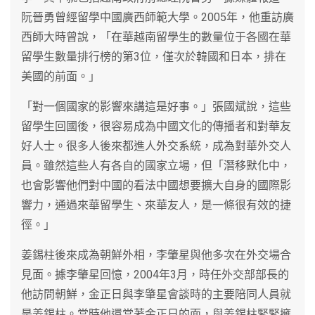
阮晉勇曾經留學中國廣西師範大學。2005年，他重訪廣
西師大時曾說，「在華越南留學生的數量位于各國在華
留學生數量排行榜的第3位，僅次於韓國和日本，排在
美國的前面。」
「對一個國家的影響來講這是好事。」張國斌說，這些
留學生回國後，很容易成為中國文化的傳播者和對華友
好人士。很多人後來都進人外交系統，成為對華外交人
員。雖然這些人有各自的國家立場，但「潛移默化中，
也會影響他們對中國的看法中國想要擴大自身的國際影
響力，通過來華留學生、來華友人，是一條很有效的捷
徑。」
姜錫柱後來成為朝鮮外相，李肇星與他多次在外交場合
見面。據李肇星回憶，2004年3月，時任外交部部長的
他訪問朝鮮，金正日與李肇星會談時的主要陪同人員就
是姜錫柱。當時他還當著金正日的面，與姜錫柱緊緊擁