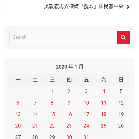
吳敦義再弄權謀「攬炒」國民黨中央
覽
S
e
a
r
2020 年 1 月
c
h
一
二
三
四
五
六
日
1
2
3
4
5
6
7
8
9
10
11
12
13
14
15
16
17
18
19
20
21
22
23
24
25
26
27
28
29
30
31