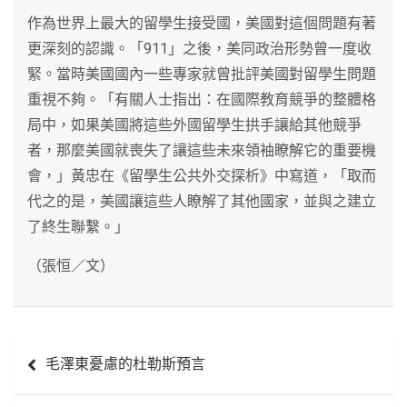
作為世界上最大的留學生接受國，美國對這個問題有著
更深刻的認識。「911」之後，美同政治形勢曾一度收
緊。當時美國國內一些專家就曾批評美國對留學生問題
重視不夠。「有關人士指出：在國際教育競爭的整體格
局中，如果美國將這些外國留學生拱手讓給其他競爭
者，那麼美國就喪失了讓這些未來領袖瞭解它的重要機
會，」黃忠在《留學生公共外交探析》中寫道，「取而
代之的是，美國讓這些人瞭解了其他國家，並與之建立
了終生聯繫。」
（張恒／文）
文
毛澤東憂慮的杜勒斯預言
章
導