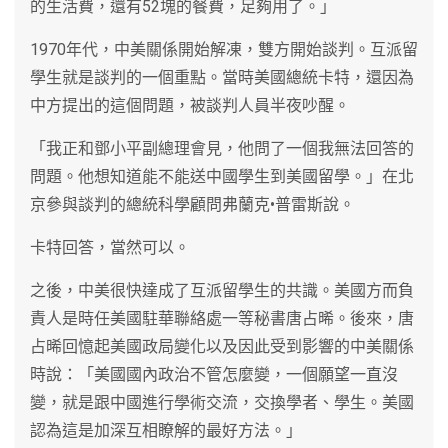
的生活費，還有52塊的餐費，足夠用了。」
1970年代，中美關係開始解凍，雙方開始談判。互派留
學生就是談判的一個重點。當時美國總統卡特，還因為
中方提出的這個問題，被談判人員半夜吵醒。
「我正和鄧小平副總理會見，他問了一個我無法回答的
問題。他想知道能不能送中國學生到美國留學。」在北
京參與談判的總統科學顧問弗蘭克•普雷斯說。
卡特回答，當然可以。
之後，中美很快達成了互派留學生的共識。美國方而負
責人是時任美國駐華聯絡處一等秘書唐占晞。後來，唐
占晞回憶起美國政局變化以及因此受到影響的中美關係
時說：「美國國內政治不管怎麼變，一個願望一直沒
變，就是跟中國進行學術交流，交換學者、學生。美國
認為這是加深互相瞭解的最好方法。」