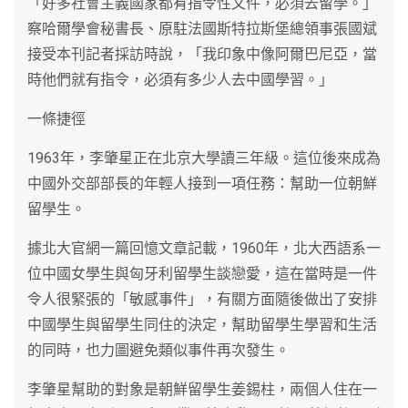
「好多社會主義國家都有指令性文件，必須去留學。」
察哈爾學會秘書長、原駐法國斯特拉斯堡總領事張國斌
接受本刊記者採訪時說，「我印象中像阿爾巴尼亞，當
時他們就有指令，必須有多少人去中國學習。」
一條捷徑
1963年，李肇星正在北京大學讀三年級。這位後來成為
中國外交部部長的年輕人接到一項任務：幫助一位朝鮮
留學生。
據北大官網一篇回憶文章記載，1960年，北大西語系一
位中國女學生與匈牙利留學生談戀愛，這在當時是一件
令人很緊張的「敏感事件」，有關方面隨後做出了安排
中國學生與留學生同住的決定，幫助留學生學習和生活
的同時，也力圖避免類似事件再次發生。
李肇星幫助的對象是朝鮮留學生姜錫柱，兩個人住在一