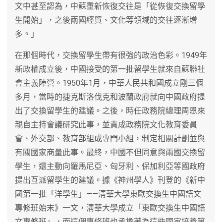
文中甚至認為，中蘇重新恢復交往是「從恢復交換留學
生開始」，之後兩國經貿、文化等領域的交往逐漸增
多。」
在那個時代，交換留學生帶有很強的政治色彩。1949年
新政權成立後，中國接受的第一批留學生就來自蘇聯社
會主義陣營。1950年1月，中華人民共和國成立剛三個
多月，當時的捷克斯洛伐克和波蘭政府就向中國政府提
出了交換留學生的建議。之後，時任政務院總理周恩來
親自主持會議研究此事，並責成政務院文化教育委員
會、外交部、教育部組成專門小組，制定相關計劃並與
有關國家商量此事。最終，中國不但同意與兩國交換留
學生，還主動向羅馬尼亞、匈牙利、保加利亞等國政府
提出互派留學生的建議。據《神州學人》刊登的《新中
國第一批「洋學生」——淸華大學東歐交換生中國語文
專修班始末》一文，淸華大學成立「東歐交換生中國語
文專修班」，而這個專修班也承擔著為這些國家培養第