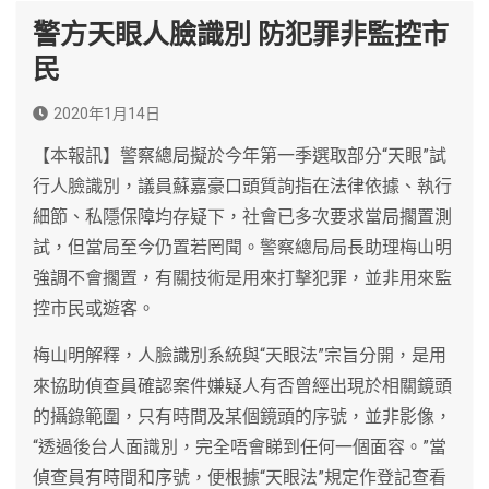
警方天眼人臉識別 防犯罪非監控市
民
2020年1月14日
【本報訊】警察總局擬於今年第一季選取部分“天眼”試
行人臉識別，議員蘇嘉豪口頭質詢指在法律依據、執行
細節、私隱保障均存疑下，社會已多次要求當局擱置測
試，但當局至今仍置若罔聞。警察總局局長助理梅山明
強調不會擱置，有關技術是用來打擊犯罪，並非用來監
控市民或遊客。
梅山明解釋，人臉識別系統與“天眼法”宗旨分開，是用
來協助偵查員確認案件嫌疑人有否曾經出現於相關鏡頭
的攝錄範圍，只有時間及某個鏡頭的序號，並非影像，
“透過後台人面識別，完全唔會睇到任何一個面容。”當
偵查員有時間和序號，便根據“天眼法”規定作登記查看