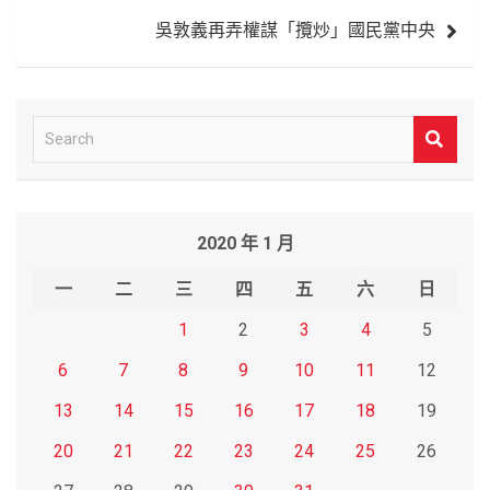
導
吳敦義再弄權謀「攬炒」國民黨中央
覽
S
e
a
r
2020 年 1 月
c
h
一
二
三
四
五
六
日
1
2
3
4
5
6
7
8
9
10
11
12
13
14
15
16
17
18
19
20
21
22
23
24
25
26