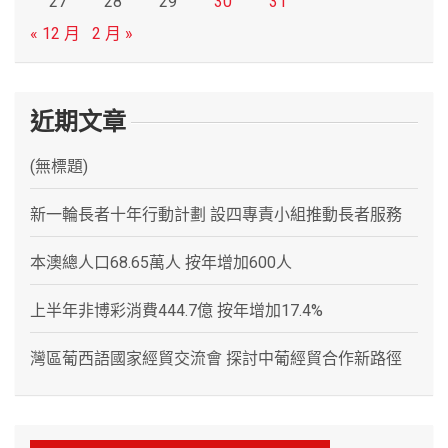
27
28
29
30
31
« 12 月
2 月 »
近期文章
(無標題)
新一輪長者十年行動計劃 設四專責小組推動長者服務
本澳總人口68.65萬人 按年增加600人
上半年非博彩消費444.7億 按年增加17.4%
灣區葡西語國家經貿交流會 探討中葡經貿合作新路徑