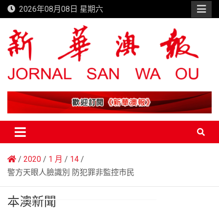
Skip
2026年08月08日 星期六
to
content
新華澳報
2020
1 月
14
警方天眼人臉識別 防犯罪非監控市民
本澳新聞