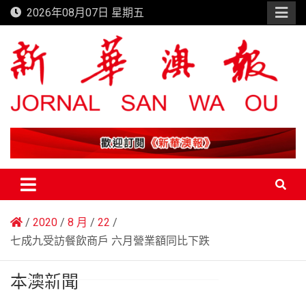
Skip
2026年08月07日 星期五
to
content
新華澳報
2020
8 月
22
七成九受訪餐飲商戶 六月營業額同比下跌
本澳新聞