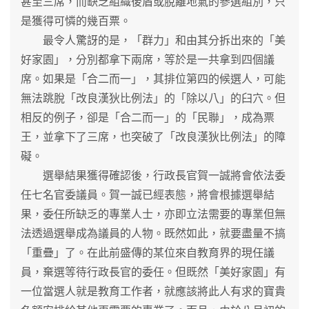
甚至三席，而缺乏組織後盾或脫離地氣的參選組別，只
是獲得可憐的幾百票。
最令人驚訝的是，「群力」和由其分拆出來的「美
好家園」，分別都拿下兩席，等於是一共拿到四個議
席。如果是「合二而一」，其排位第四的候選人，可能
無法跳脫「改良漢狄比例法」的「除以八」的臼穴。但
相反的例子，卻是「合二而一」的「民聯」，成為票
王，並拿下了三席，也突破了「改良漢狄比例法」的障
礙。
選舉結果獲得確認後，行政長官賀一誠將會依法委
任七名官委議員。賀一誠已經表態，將會根據選舉結
果，委任所缺乏的專業人士，亦即立法需要的專業但無
法透過選舉成為議員的人物。既然如此，就要盡量不搞
「重疊」了。在此前盛傳的某位來自教育界的現任議
員，棄選等待行政長官的委任。但既然「美好家園」有
一位當選人就是教育工作者，就應該將此人有求的寶貴