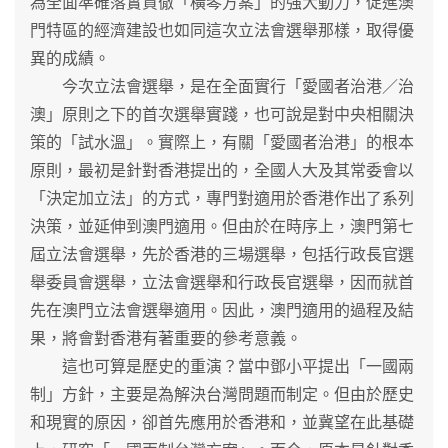
為全面準確落實貫徹「橫琴方案」的強大動力，促進澳
門特區的經濟建設也如同這次立法會選舉那樣，取得優
異的成績。
今次立法會選舉，是在全面實行「愛國者治港／治
澳」原則之下的首次選舉實踐，也可說是對中央相關決
策的「試水溫」。實際上，有關「愛國者治港」的根本
原則，最初是針對香港提出的，全國人大及其常委會以
「決定加立法」的方式，專門對適用於香港作出了系列
決策，並延伸到澳門適用。但由於在時序上，澳門第七
屆立法會選舉，先於香港的三場選舉，包括行政長官選
舉委員會選舉，立法會選舉和行政長官選舉，因而就首
先在澳門立法會選舉適用。因此，澳門適用的過程及結
果，將會對香港有著重要的參考意義。
這也可算是歷史的重演？當中鄧小平提出「一國兩
制」方針，主要是為解決台灣問題而制定。但由於歷史
和現實的原因，卻首先應用於香港和，並冀望在此基礎