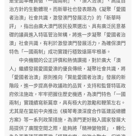
是全面準確貫徹「一國兩制」、「澳人治澳」、高度自
治方針的生動體現。而新華社也發表題為《凝聚「愛國
者治澳」社會共識，激發澳門發展活力》的「新華時
評」，指出由廣大澳門居民投票選出、具有廣泛民意基
礎的議員進入特區管治架構，將進一步凝聚「愛國者治
澳」社會共識，有利於激發澳門發展活力，為確保澳門
特色「一國兩制」成功實踐行穩致遠築牢根基。
中央機關的公正評價和熱情讚揚，對於廣大「澳
人」繼續發揚愛國愛澳的優良傳統，凝聚社會共識，將
「愛國者治澳」原則推向「賢能愛國者治澳」發展的新
階段，進一步提高參政議政的品質，支持和監督特區政
府依法施政，牢牢把握住歷史機遇，為澳門特色「一國
兩制」實踐續寫新篇章，具有極大的激勵和鞭策左右。
尤其是在當前中央推出《橫琴粵澳深度合作區建設總體
方案》等一系列政策措施，為澳門更好融入國家發展大
局提供了廣闊空間之際，能夠將「精神變物質」，轉化