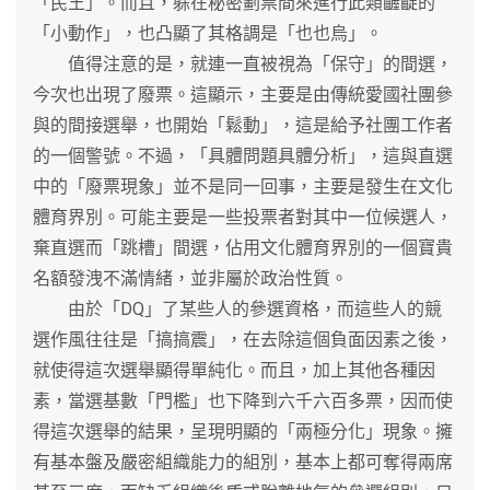
「民王」。而且，躲在秘密劃票間來進行此類齷齪的
「小動作」，也凸顯了其格調是「也也烏」。
值得注意的是，就連一直被視為「保守」的間選，
今次也出現了廢票。這顯示，主要是由傳統愛國社團參
與的間接選舉，也開始「鬆動」，這是給予社團工作者
的一個警號。不過，「具體問題具體分析」，這與直選
中的「廢票現象」並不是同一回事，主要是發生在文化
體育界別。可能主要是一些投票者對其中一位候選人，
棄直選而「跳槽」間選，佔用文化體育界別的一個寶貴
名額發洩不滿情緒，並非屬於政治性質。
由於「DQ」了某些人的參選資格，而這些人的競
選作風往往是「搞搞震」，在去除這個負面因素之後，
就使得這次選舉顯得單純化。而且，加上其他各種因
素，當選基數「門檻」也下降到六千六百多票，因而使
得這次選舉的結果，呈現明顯的「兩極分化」現象。擁
有基本盤及嚴密組織能力的組別，基本上都可奪得兩席