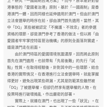
上，研究「一國兩制台灣方案」。而今，原本是針對香
港事態的「愛國者治港」原則，基於「一國兩制」是香
港澳門一體，因而同樣也延伸適用於澳門。但由於澳門
立法會選舉的時序在前，卻由澳門首先適用。當然，其
中「DQ」某些被被認定「不擁護、不效忠」者的參選
資格的環節，卻是澳門參考了香港的做法。但以將「由
愛國者牢牢掌控特區管治機構」的原則全面落到實處，
還是澳門走在前面。
由於澳門特區的愛國環境氛圍濃厚，因而將此原則
首先在澳門適用，也就帶有「先易後難」的先行「試
點」性質。在取得經驗後，針對其中的一些環節，結合
香港的實際情況，在香港進行立法會選舉時，就能掌握
得更好，避免出現某些疏漏，尤其是防範某些雖然被
「DQ」了被選舉權，但卻仍然享有選舉權的人物，在
投票時進行破壞搗亂，作出嚴密的部署。
實際上，就連在澳門，也出現了一些「狀況」。在