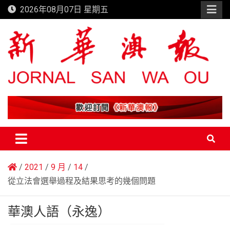
Skip
2026年08月07日 星期五
to
content
新華澳報
2021
9 月
14
從立法會選舉過程及結果思考的幾個問題
華澳人語（永逸）