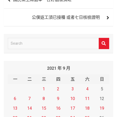
章
導
公僕返工須已接種 或者七日核檢證明
覽
S
e
a
r
2021 年 9 月
c
h
一
二
三
四
五
六
日
1
2
3
4
5
6
7
8
9
10
11
12
13
14
15
16
17
18
19