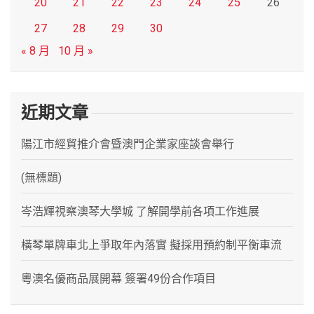
20
21
22
23
24
25
26
27
28
29
30
« 8 月
10 月 »
近期文章
陽江市經貿推介會暨澳門企業家座談會舉行
(無標題)
岑浩輝視察澳琴大學城 了解開學前各項工作進展
橫琴單牌車北上爭取年內落實 擬採用預約制平衡車流
粵澳名優商品展開幕 簽署49份合作項目