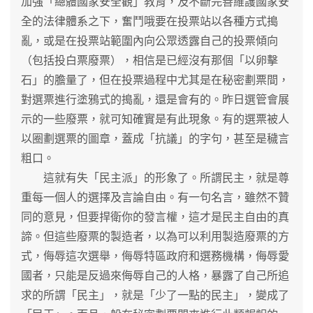
加強「總體國家安全觀」教育，及不斷完善維護國家安
全的法律體系之下，奮鬥哦要在投票站以各種方式搗
亂，或是在投票站範圍內向公眾透露自己的投票傾向
（包括投白票廢票），相信是已經沒有那個「以卵擊
石」的膽量了，但在投票過程中尤其是在秘密劃票間，
對選票進行塗鴉式的搗亂，還是會有的。昨日選管會展
示的一些廢票，就可知確實是有此現象。有的選票被人
以圈劃選票的圖章，蓋成「抗議」的字句，甚至是穢言
粗口。
這就有失「民主派」的形象了。所謂民主，就是尊
重每一個人的選擇及言論自由。有一句名言，雖然不贊
同的意見，但要捍衛你的發言權，這才是民主自由的真
諦。但這些廢票的製造者，以為可以利用製造廢票的方
式，侮辱這次選舉，侮辱特區政府和選務機構，侮辱愛
國者，只能是反過來侮辱自己的人格，暴露了自己所追
求的所謂「民主」，就是「少了一點的民主」，變成了