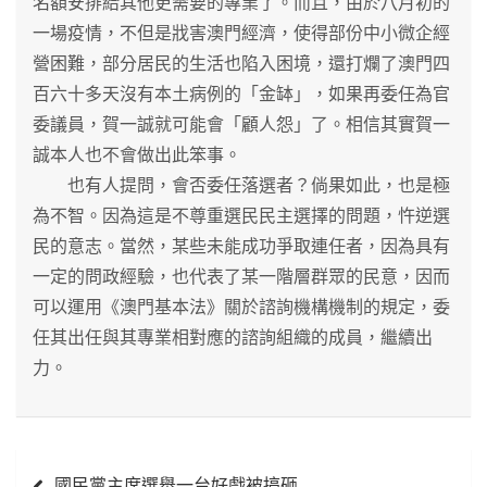
名額安排給其他更需要的專業了。而且，由於八月初的
一場疫情，不但是戕害澳門經濟，使得部份中小微企經
營困難，部分居民的生活也陷入困境，還打爛了澳門四
百六十多天沒有本土病例的「金缽」，如果再委任為官
委議員，賀一誠就可能會「顧人怨」了。相信其實賀一
誠本人也不會做出此笨事。
也有人提問，會否委任落選者？倘果如此，也是極
為不智。因為這是不尊重選民民主選擇的問題，忤逆選
民的意志。當然，某些未能成功爭取連任者，因為具有
一定的問政經驗，也代表了某一階層群眾的民意，因而
可以運用《澳門基本法》關於諮詢機構機制的規定，委
任其出任與其專業相對應的諮詢組織的成員，繼續出
力。
文
國民黨主席選舉一台好戲被搞砸