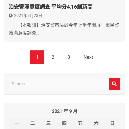
治安警滿意度調查 平均分4.16創新高
2021年9月23日
【本報訊】治安警察局於今年上半年開展「市民整
體滿意度調查…
文
1
2
3
Next
章
導
覽
S
e
a
r
2021 年 9 月
c
h
一
二
三
四
五
六
日