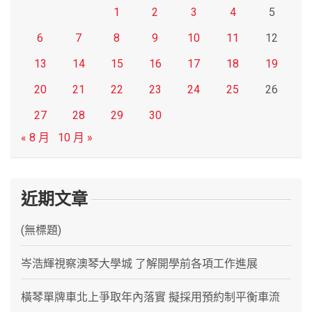
1
2
3
4
5
6
7
8
9
10
11
12
13
14
15
16
17
18
19
20
21
22
23
24
25
26
27
28
29
30
« 8 月
10 月 »
近期文章
(無標題)
岑浩輝視察澳琴大學城 了解開學前各項工作進展
橫琴單牌車北上爭取年內落實 擬採用預約制平衡車流