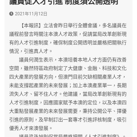
議員促人才引進 制度須公開透明
2021年11月12日
【本報訊】立法會昨日舉行全體會議，多名議員在
議程前發言時關注本澳人才政策，促請當局改革創新現
有的人才引進制度，確保制度公開透明並嚴格把關執行
情況，引進真人才。
議員何潤生表示，本澳培養本地人才方面仍有改善
空間，雖然特區政府制定了大健康、金融、科技和文化
四大產業的發展方向，但澳門目前欠缺相關產業人才，
未能支撐起產業的未來發展；加上本澳產業單一，長期
流失人才、留不住人才。他建議，當局改革創新現有的
人才引進制度，因應國家賦予本澳的定位，以及本澳四
大重點發展產業的未來發展需要，秉持公開公平、擇優
引進的原則，及早制訂出一套專才引進評核制度，吸引
優秀人才來澳發展。
議員梁孫旭則促當局嚴格把關《人才引進制度》。