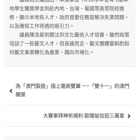
地學生獲奬學金到赴內地、台灣、葡國等高等院校進
修，顯示本地有人才，政府首要任務是解決失業問題，
以及確保工作待遇的吸引力。
議員陳浩星則關注到文化藝術人才培養。雖然政策
培訓了一些藝文人才，但長遠而言，藝文團體要斟酌如
何藝文事業轉化為產業，趨向市場化。
文
為「澳門製造」插上電商雙翼 ——「雙十一」的澳門
章
願景
導
覽
大賽車拜神祈順利 歐陽瑜信迎三萬客