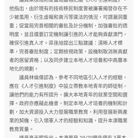
他指出，由於現有的技術移民制度曾被廉署揭發存在不
少被濫用、衍生虛報和貪污等違法的情況，可謂漏洞重
重；促當局完善相關的審批及計分機制，加強審批的透
明度，並且還要訂定機制讓引進的人才能夠貢獻澳門，
確保引進真人才。梁孫旭提出三點建議：清晰人才標
準，完善審批制度；定期檢視政策，設機制取消無貢獻
者的居留資格；以及同步建立本地人才培養和中高層本
地化的規劃。
議員林倫偉認為，參考不同地區引入人才的經驗，
應在《人才引進制度》中設立帶教本地青年的師徒制，
讓他們的能力有所提升，擴大本地青年的就業空間和選
擇。政府亦應藉此機會，制定本地人才培養的機制和計
劃，加大資源投入大力發展職業教育，利用發展新興產
業的契機，引入領軍人才的經驗和知識，提升本澳職業
教育質量。
議員高天賜指出，本澳單是 19/20學年便有 3萬本