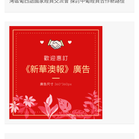
灣區葡西語國家經貿交流會 探討中葡經貿合作新路徑