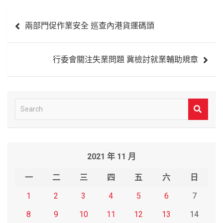
文
兩部門促作業安全 巡查內港貨運碼頭
章
導
行委會關注失業問題 冀檢討就業輔助規章
覽
S
e
a
r
2021 年 11 月
c
h
一
二
三
四
五
六
日
1
2
3
4
5
6
7
8
9
10
11
12
13
14