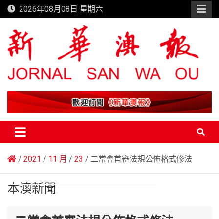
Skip
2026年08月08日 星期六
to
content
新華澳報
2021
11 月
23
二常會首審法規公佈格式修法
本澳新聞