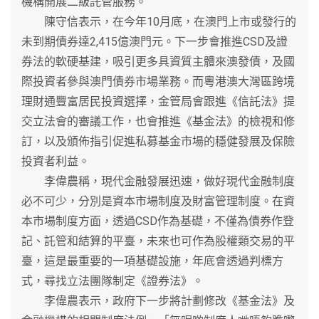
機構開展二級託管服務。
陳守信表示，在今年10月底，在澳門上市或發行的
未到期債券達2,415億澳門元。下一步會推進CSD及證
券法的軟硬基建，吸引更多具資質主體來澳發債，及國
際投資者參與澳門債券市場業務。而粵港澳大灣區跨境
理財通豐富居民投資選擇，金管局會跟進《信託法》提
交立法會的審議工作，也會推進《基金法》的檢視和修
訂，以及頒佈指引促進私募基金市場的穩健發展及保險
投資者利益。
李偉農稱，現代金融發展迅速，做好現代金融制度
必不可少，分別是資本市場制度及財富管理制度。在資
本市場制度方面，透過CSD作為基礎，不僅為債券作登
記、託管和結算的平臺，未來也可作為股權類交易的平
臺，這是最重要的一項基礎設施，年底會透過判標方
式，尋找立法團隊制定《證券法》。
李偉農表示，政府下一步將計劃修改《基金法》及