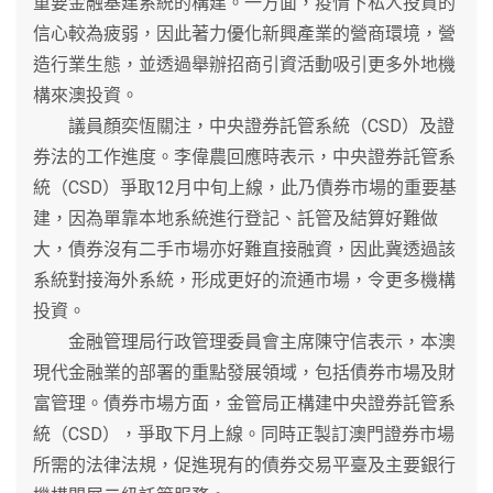
重要金融基建系統的構建。一方面，疫情下私人投資的
信心較為疲弱，因此著力優化新興產業的營商環境，營
造行業生態，並透過舉辦招商引資活動吸引更多外地機
構來澳投資。
議員顏奕恆關注，中央證券託管系統（CSD）及證
券法的工作進度。李偉農回應時表示，中央證券託管系
統（CSD）爭取12月中旬上線，此乃債券市場的重要基
建，因為單靠本地系統進行登記、託管及結算好難做
大，債券沒有二手市場亦好難直接融資，因此冀透過該
系統對接海外系統，形成更好的流通市場，令更多機構
投資。
金融管理局行政管理委員會主席陳守信表示，本澳
現代金融業的部署的重點發展領域，包括債券市場及財
富管理。債券市場方面，金管局正構建中央證券託管系
統（CSD），爭取下月上線。同時正製訂澳門證券市場
所需的法律法規，促進現有的債券交易平臺及主要銀行