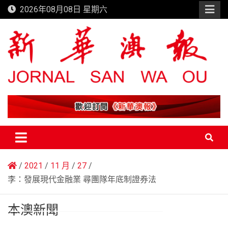
Skip
2026年08月08日 星期六
to
content
新華澳報
2021
11 月
27
李：發展現代金融業 尋團隊年底制證券法
本澳新聞