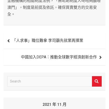
金融機構的相關制度法例，「無呢啲制度人哋唔夠膽嚟
澳門」，制度是前提及依託，確保買賣雙方的交易安
全。
文
「人求事」職位難拿 李司籲先就業再擇業
章
導
中國加入DEPA：推動全球數字經濟創新合作
覽
S
e
a
r
2021 年 11 月
c