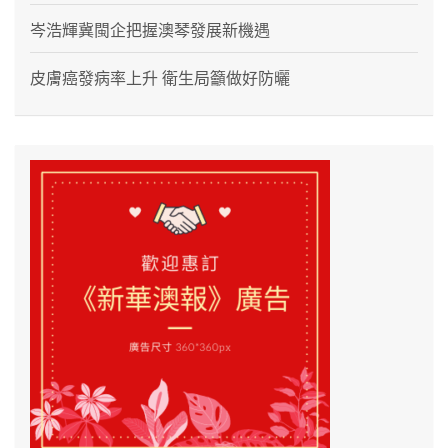
岑浩輝冀閩企把握澳琴發展新機遇
皮膚癌發病率上升 衛生局籲做好防曬