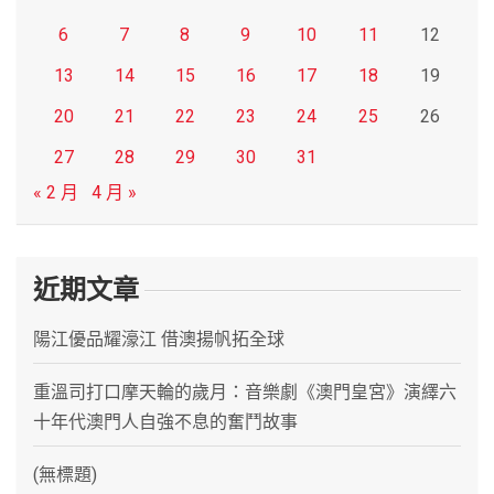
6
7
8
9
10
11
12
13
14
15
16
17
18
19
20
21
22
23
24
25
26
27
28
29
30
31
« 2 月
4 月 »
近期文章
陽江優品耀濠江 借澳揚帆拓全球
重溫司打口摩天輪的歲月：音樂劇《澳門皇宮》演繹六
十年代澳門人自強不息的奮鬥故事
(無標題)