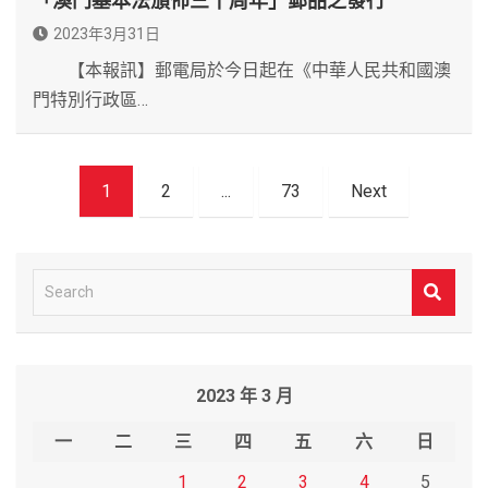
「澳門基本法頒佈三十周年」郵品之發行
2023年3月31日
【本報訊】郵電局於今日起在《中華人民共和國澳
門特別行政區…
文
1
2
...
73
Next
章
導
覽
S
e
a
r
2023 年 3 月
c
h
一
二
三
四
五
六
日
1
2
3
4
5