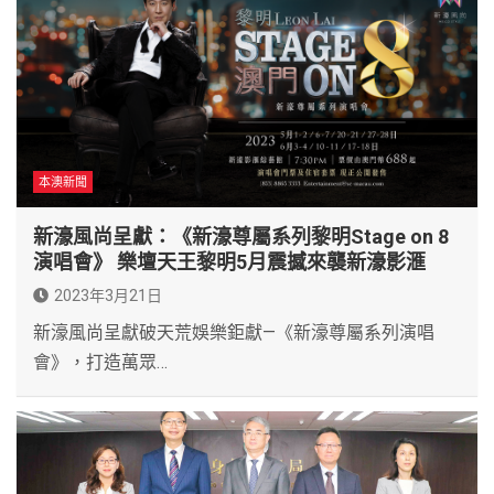
本澳新聞
新濠風尚呈獻：《新濠尊屬系列黎明Stage on 8
演唱會》 樂壇天王黎明5月震撼來襲新濠影滙
2023年3月21日
新濠風尚呈獻破天荒娛樂鉅獻—《新濠尊屬系列演唱
會》，打造萬眾…