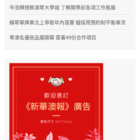
岑浩輝視察澳琴大學城 了解開學前各項工作進展
橫琴單牌車北上爭取年內落實 擬採用預約制平衡車流
粵澳名優商品展開幕 簽署49份合作項目