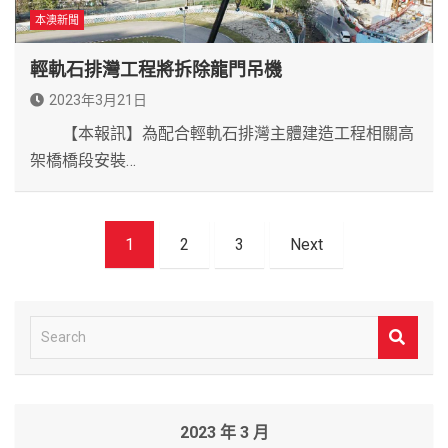
本澳新聞
輕軌石排灣工程將拆除龍門吊機
2023年3月21日
【本報訊】為配合輕軌石排灣主體建造工程相關高
架橋橋段安裝…
文
1
2
3
Next
章
導
覽
S
e
a
r
2023 年 3 月
c