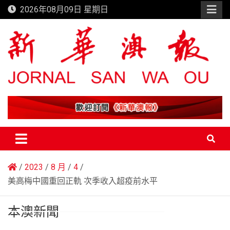
Skip
2026年08月09日 星期日
to
content
新華澳報
2023
8 月
4
美高梅中國重回正軌 次季收入超疫前水平
本澳新聞