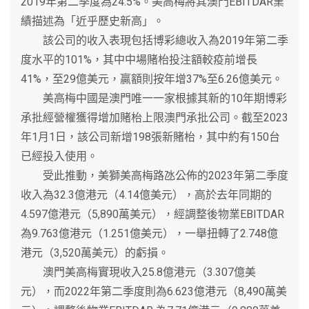
2019年第二季度為24.5%。美高梅將其澳門EBITDAR業
績描述為「近乎歷史新高」。
該公司的收入表現包括博彩總收入為2019年第二季
度水平的101%，其中中場賭枱投注額較疫前增長
41%，至29億美元，贏額則按年增37%至6.26億美元。
美高梅中國是澳門唯一一家根據其新的10年期博彩
承批經營權獲得增加賭枱上限澳門承批公司。截至2023
年1月1日，該公司新增198張新賭枱，其中約有150台
已經投入使用。
受此推動，美獅美高梅路氹公佈的2023年第二季度
收入為32.3億港元（4.14億美元），高於去年同期的
4.597億港元（5,890萬美元），經調整後物業EBITDAR
為9.763億港元（1.251億美元），一舉扭轉了2.748億
港元（3,520萬美元）的虧損。
澳門美高梅實現收入25.8億港元（3.307億美
元），而2022年第二季度則為6.623億港元（8,490萬美