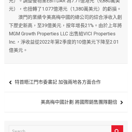
元）。調整後物業EBITDAR 為7.71億港元（9,880萬美
元），也扭轉了1.077億港元（1,380萬美元）的虧損。
澳門的業績令美高梅中國的總公司的綜合淨收入創
下歷史新高，至39億美元，按年增長21%。由於上年將
MGM Growth Properties LLC 出售給VICI Properties
Inc.，淨收益從2022年第2季度的10億美元下降至2.01
億美元。
文
特首晤江門市委書記 加強兩地各方面合作
章
導
美高梅中國計劃 將國際銷售團隊翻倍
覽
S