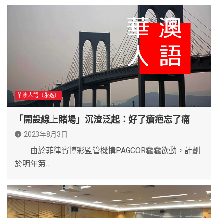
華澳人語（永逸）
「開設線上賭場」沉渣泛起：好了瘡疤忘了痛
2023年8月3日
由於菲律賓博彩監管機構PAGCOR蠢蠢欲動，計劃
於明年第…