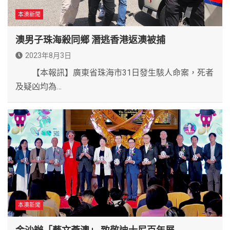
本澳新聞
澳男子珠海殺同鄉 潛逃香港返澳被捕
2023年8月3日
【本報訊】廣東省珠海市31日發生駭人命案，死者
及疑凶均為…
本澳新聞