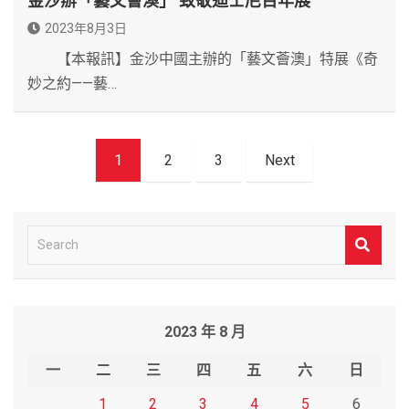
金沙辦「藝文薈澳」 致敬迪士尼百年展
2023年8月3日
【本報訊】金沙中國主辦的「藝文薈澳」特展《奇
妙之約——藝…
文
1
2
3
Next
章
導
覽
S
e
a
r
2023 年 8 月
c
h
一
二
三
四
五
六
日
1
2
3
4
5
6