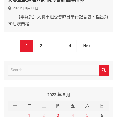
大賽車跑道周六起 階段實施臨時措施
2023年8月11日
【本報訊】大賽車組委會昨日舉行記者會，指出第
70屆澳門格…
文
1
2
...
4
Next
章
導
覽
S
e
a
r
2023 年 8 月
c
h
一
二
三
四
五
六
日
1
2
3
4
5
6