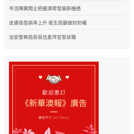
岑浩輝冀閩企把握澳琴發展新機遇
皮膚癌發病率上升 衛生局籲做好防曬
治安警察局局長伍素萍宣誓就職