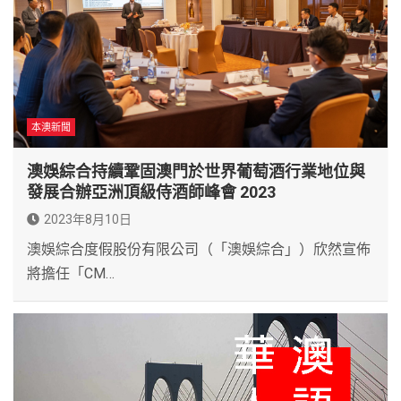
本澳新聞
澳娛綜合持續鞏固澳門於世界葡萄酒行業地位與
發展
合辦亞洲頂級侍酒師峰會 2023
2023年8月10日
澳娛綜合度假股份有限公司（「澳娛綜合」）欣然宣佈
將擔任「CM…