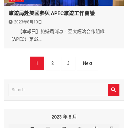
旅遊局赴美國參與 APEC旅遊工作會議
2023年8月10日
【本報訊】旅遊局消息，亞太經濟合作組織
（APEC）第62…
文
1
2
3
Next
章
導
覽
S
e
a
r
2023 年 8 月
c
h