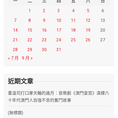
一
二
三
四
五
六
日
1
2
3
4
5
6
7
8
9
10
11
12
13
14
15
16
17
18
19
20
21
22
23
24
25
26
27
28
29
30
31
« 7 月
9 月 »
近期文章
重溫司打口摩天輪的歲月：音樂劇《澳門皇宮》演繹六
十年代澳門人自強不息的奮鬥故事
(無標題)