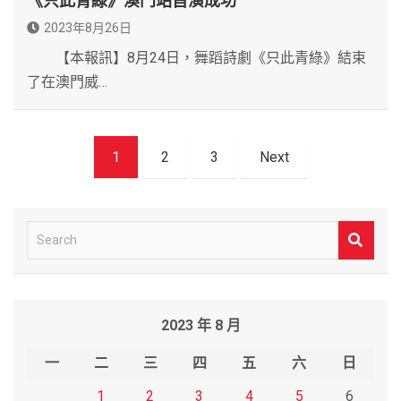
《只此青綠》澳門站首演成功
2023年8月26日
【本報訊】8月24日，舞蹈詩劇《只此青綠》結束
了在澳門威…
文
1
2
3
Next
章
導
覽
S
e
a
r
2023 年 8 月
c
h
一
二
三
四
五
六
日
1
2
3
4
5
6