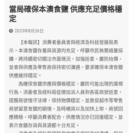
當局確保本澳食鹽 供應充足價格穩
定
2023年8月26日
【本報訊】消費者委員會與經濟及科技發展局表
示，本澳食鹽存量與貨源均充足，呼籲市民無需過量採
購，將持續密切關注市面情況，加強巡查，嚴防抬價，
並會與供應及零售商保持密切溝通，要求確保本澳食鹽
供應維持穩定。
為確保食鹽供應與價格穩定，嚴防可能出現的違規
行為，消委會及經科局從速加派人員到各區商號巡查，
提醒商號恪守法律，保持物價穩定，並敦促超市等零售
商號留意食鹽的銷情，及時補貨以及加快上架，商號回
應積極，呼籲消費者配合，供應情況亦已回復穩定，並
表示食鹽存貨與貨源都十分充足。