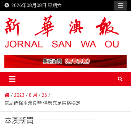
Skip
2026年08月08日 星期六
to
content
新華澳報
2023
8 月
26
當局確保本澳食鹽 供應充足價格穩定
本澳新聞