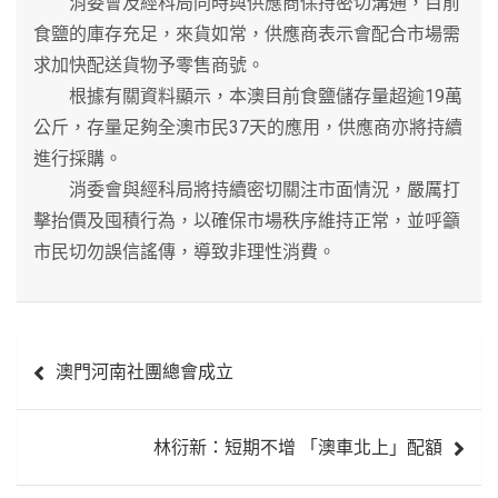
消委會及經科局同時與供應商保持密切溝通，目前
食鹽的庫存充足，來貨如常，供應商表示會配合市場需
求加快配送貨物予零售商號。
根據有關資料顯示，本澳目前食鹽儲存量超逾19萬
公斤，存量足夠全澳市民37天的應用，供應商亦將持續
進行採購。
消委會與經科局將持續密切關注市面情況，嚴厲打
擊抬價及囤積行為，以確保市場秩序維持正常，並呼籲
市民切勿誤信謠傳，導致非理性消費。
文
澳門河南社團總會成立
章
導
林衍新：短期不增 「澳車北上」配額
覽