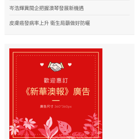
岑浩輝冀閩企把握澳琴發展新機遇
皮膚癌發病率上升 衛生局籲做好防曬