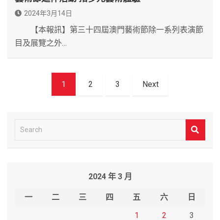
2024年3月14日
【本報訊】第三十四屆澳門藝術節除一系列表演節
目及展覽之外…
文
1
2
3
Next
章
導
覽
S
e
a
r
2024 年 3 月
c
h
一
二
三
四
五
六
日
1
2
3