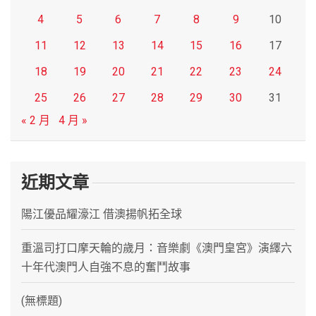
4
5
6
7
8
9
10
11
12
13
14
15
16
17
18
19
20
21
22
23
24
25
26
27
28
29
30
31
« 2 月
4 月 »
近期文章
陽江優品耀濠江 借澳揚帆拓全球
重溫司打口摩天輪的歲月：音樂劇《澳門皇宮》演繹六
十年代澳門人自強不息的奮鬥故事
(無標題)