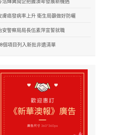
岑浩輝冀閩企把握澳琴發展新機遇
皮膚癌發病率上升 衛生局籲做好防曬
治安警察局局長伍素萍宣誓就職
28個項目列入新批非遺清單