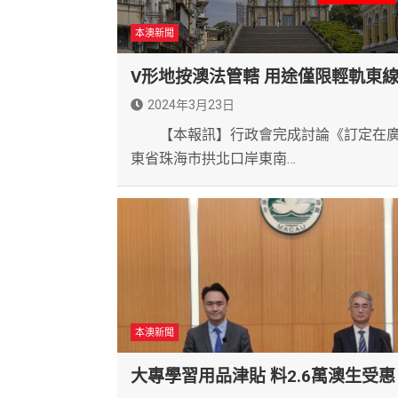
本澳新聞
V形地按澳法管轄 用途僅限輕軌東
2024年3月23日
【本報訊】行政會完成討論《訂定在
東省珠海市拱北口岸東南…
本澳新聞
大專學習用品津貼 料2.6萬澳生受惠