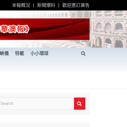
本報概況
新聞爆料
歡迎惠訂廣告
峽橋
特載
小小環球
S