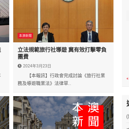
c
h
本澳新聞
造
立法規範旅行社導遊 冀有效打擊零負
團費
2024年3月23日
年
【本報訊】行政會完成討論《旅行社業
«
務及導遊職業法》法律草…