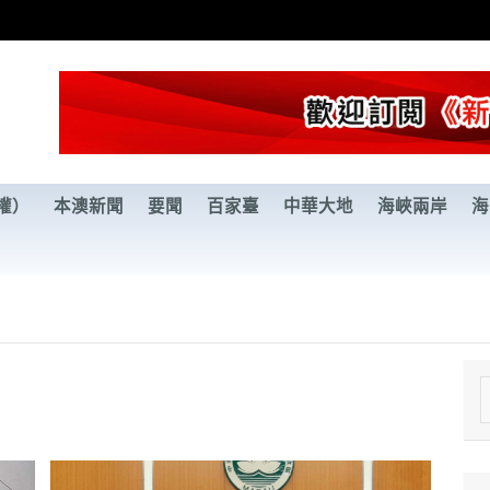
權）
本澳新聞
要聞
百家臺
中華大地
海峽兩岸
海
e
a
r