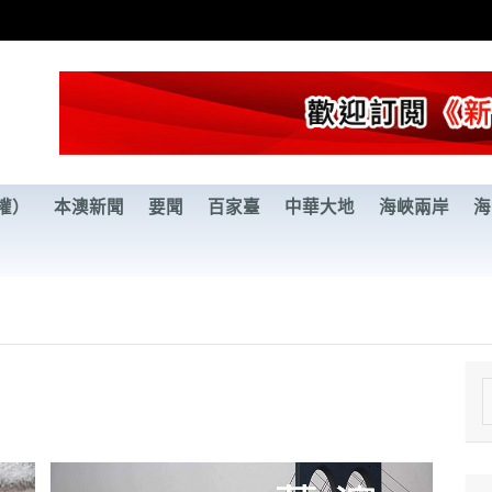
權）
本澳新聞
要聞
百家臺
中華大地
海峽兩岸
海
e
a
r