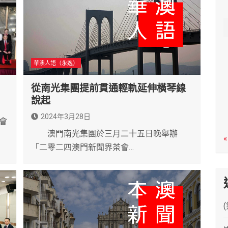
c
h
華澳人語（永逸）
從南光集團提前貫通輕軌延伸橫琴線
說起
2024年3月28日
會
澳門南光集團於三月二十五日晚舉辦
«
「二零二四澳門新聞界茶會…