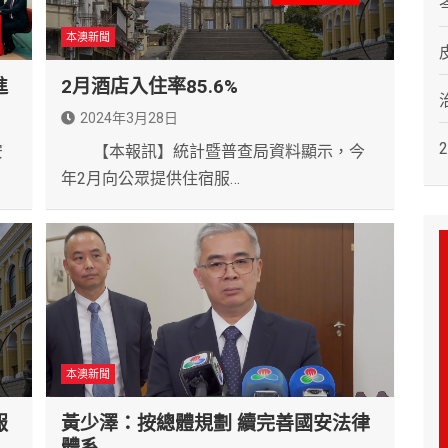
本澳新聞
進
2月酒店入住率85.6%
2024年3月28日
安
【本報訊】統計暨普查局資料顯示，今
年2月向公眾提供住宿服…
本澳新聞
報
黃少澤：按總體規劃 續完善國安法律
體系