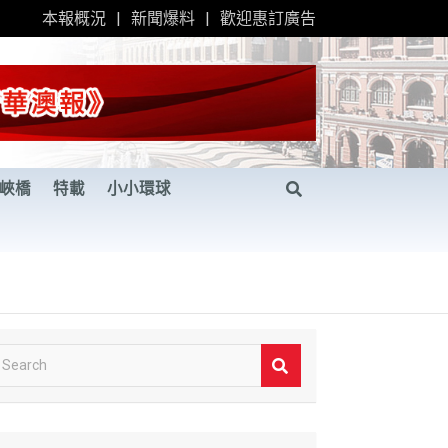
本報概況
新聞爆料
歡迎惠訂廣告
峽橋
特載
小小環球
S