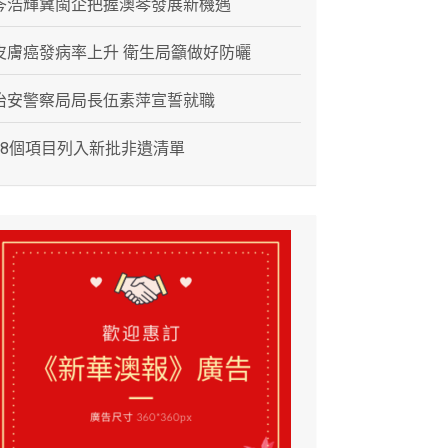
岑浩輝冀閩企把握澳琴發展新機遇
皮膚癌發病率上升 衛生局籲做好防曬
治安警察局局長伍素萍宣誓就職
28個項目列入新批非遺清單