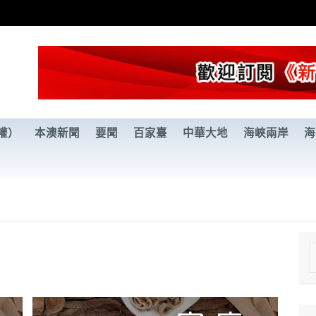
權）
本澳新聞
要聞
百家臺
中華大地
海峽兩岸
海
e
a
r