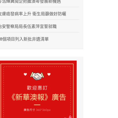
岑浩輝冀閩企把握澳琴發展新機遇
皮膚癌發病率上升 衛生局籲做好防曬
治安警察局局長伍素萍宣誓就職
28個項目列入新批非遺清單