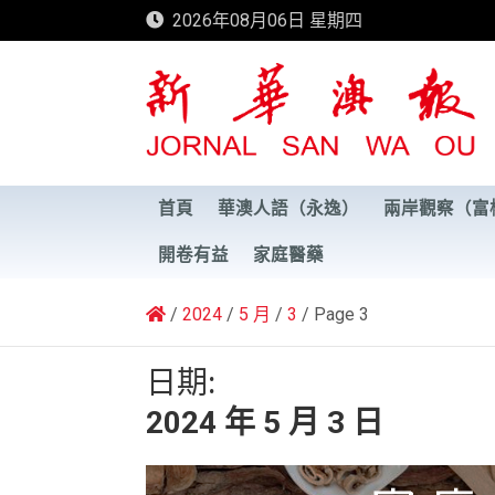
Skip
2026年08月06日 星期四
to
content
新華澳報
首頁
華澳人語（永逸）
兩岸觀察（富
開卷有益
家庭醫藥
2024
5 月
3
Page 3
日期:
2024 年 5 月 3 日