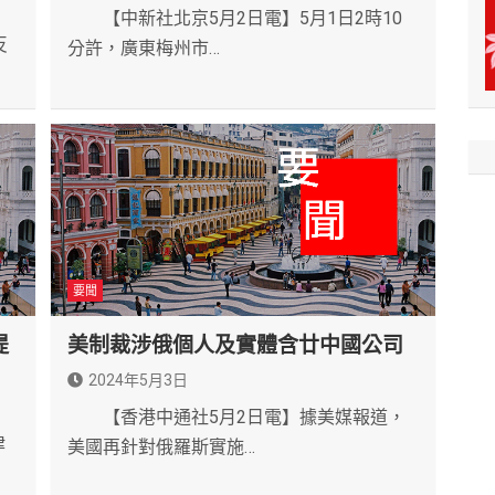
【中新社北京5月2日電】5月1日2時10
反
分許，廣東梅州市…
要聞
提
美制裁涉俄個人及實體含廿中國公司
2024年5月3日
【香港中通社5月2日電】據美媒報道，
律
美國再針對俄羅斯實施…