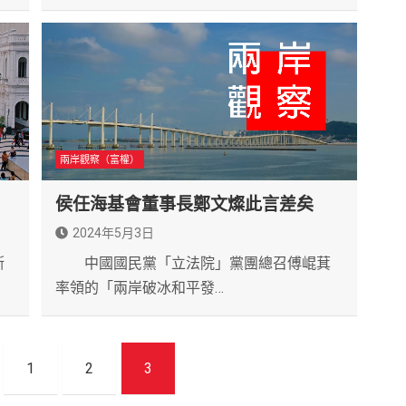
兩岸觀察（富權）
侯任海基會董事長鄭文燦此言差矣
2024年5月3日
斯
中國國民黨「立法院」黨團總召傅崐萁
率領的「兩岸破冰和平發…
1
2
3