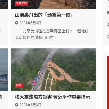
中華大地
山溝裏飛出的「頌黨第一歌」
2024年5月3日
車
北京房山區霞雲嶺鄉堂上村，一個地處
北京郊外的偏僻小山村，…
要聞
決
梅大高速塌方災害 習近平作重要指示
2024年5月3日