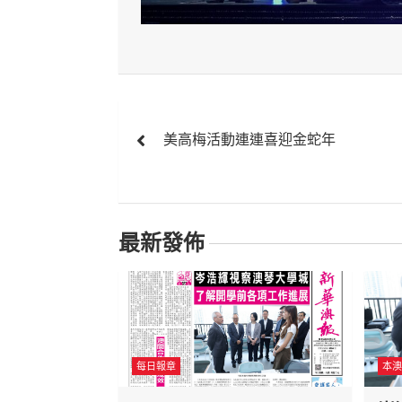
文
美高梅活動連連喜迎金蛇年
章
導
覽
最新發佈
每日報章
本澳