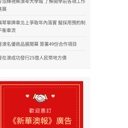
岑浩輝視察澳琴大學城 了解開學前各項工作
進展
橫琴單牌車北上爭取年內落實 擬採用預約制
平衡車流
粵澳名優商品展開幕 簽署49份合作項目
粵在澳成功發行25億人民幣地方債