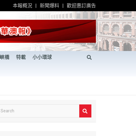
本報概況
新聞爆料
歡迎惠訂廣告
峽橋
特載
小小環球
S