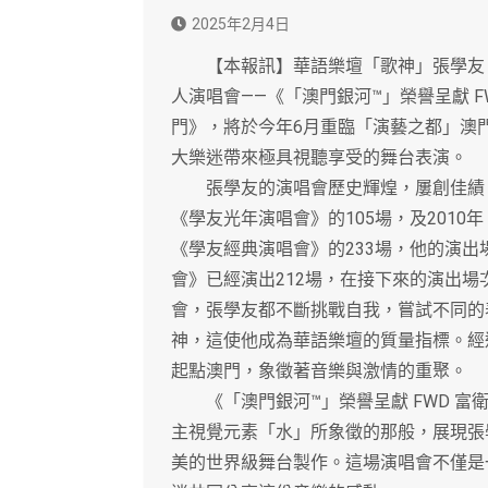
2025年2月4日
【本報訊】華語樂壇「歌神」張學友，
人演唱會——《「澳門銀河™」榮譽呈獻 F
門》，將於今年6月重臨「演藝之都」澳
大樂迷帶來極具視聽享受的舞台表演。
張學友的演唱會歷史輝煌，屢創佳績。自1
《學友光年演唱會》的105場，及2010年
《學友經典演唱會》的233場，他的演出
會》已經演出212場，在接下來的演出
會，張學友都不斷挑戰自我，嘗試不同的
神，這使他成為華語樂壇的質量指標。經
起點澳門，象徵著音樂與激情的重聚。
《「澳門銀河™」榮譽呈獻 FWD 富衛
主視覺元素「水」所象徵的那般，展現張
美的世界級舞台製作。這場演唱會不僅是