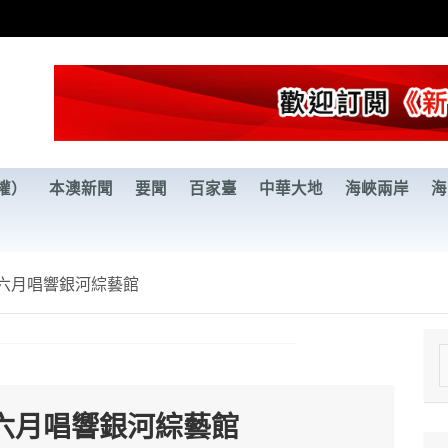
權）
本澳新聞
要聞
百家臺
中華大地
海峽兩岸
海
 六月唱響銀河綜藝館
e
a
 六月唱響銀河綜藝館
r