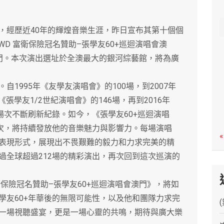
c
h
經歷近40年的輝煌音樂生涯，昨日宣布其第十個個
WD 富衛保險冠名贊助–張學友60+巡迴演唱會澳
門。本次演出選址於全澳最大的銀河綜藝館，將為廣
995年《友學友演唱會》的100場，到2007年
《張學友1/2世紀演唱會》的146場，再到2016年
場次不斷刷新紀錄。如今，《張學友60+巡迴演唱
場次，將持續發放他的音樂魅力與影響力。每場演唱
«
表現形式，展現出不畏艱難的毅力和力求完美的精
過全球超過212場的精彩演出，再次回到這次巡演的
保險冠名贊助–張學友60+巡迴演唱會澳門》，將如
學友60+年華後的無限可能性，以及他和團隊力求完
一場視聽盛宴，更是一場心靈的共鳴，期待與廣大樂