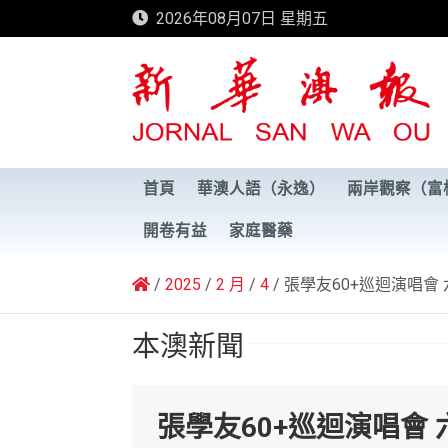
Skip
2026年08月07日 星期五
to
content
新華澳報
首頁
華澳人語（永逸）
兩岸觀察（富
開卷有益
家庭醫藥
2025
2 月
4
張學友60+巡迴演唱會
本澳新聞
張學友60+巡迴演唱會