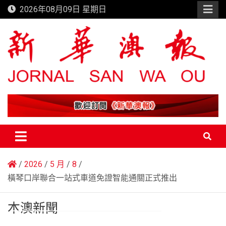
Skip
2026年08月09日 星期日
to
content
新華澳報
2026
5 月
8
橫琴口岸聯合一站式車道免證智能通關正式推出
本澳新聞