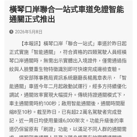
橫琴口岸聯合一站式車道免證智能
通關正式推出
2026年5月8日
【本報訊】橫琴口岸「聯合一站式」車道於昨日起
正式實施「智能通關」，符合資格的四類駕駛人員經橫
琴口岸通關時，無需出示實體出入境證件，僅需通過指
紋與人臉雙重生物特徵識別即可快速完成邊檢查驗。
保安部隊事務局資訊系統廳廳長楊鳳章表示，「智
能通關」車道今年二月起啟動試運行，經多方持續優化
調試，通關效率實現大幅提升。傳統持證通關模式下，
車主通關需時約100秒；啟用智能通關後，通關時間壓
縮8至10秒。截至昨日，已有超2.2萬名駕駛者完成登
記，近一周日均使用量達6,000架次。功能升級後的車
道仍保留原有「刷證」功能，以滿足不同人群的通關需