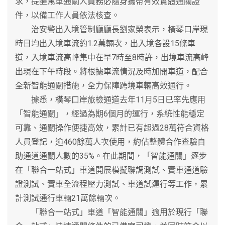
求，提醒駕車通關人員務必隨身攜帶有效實體通關證
件，以備工作人員依法核查。
治安警出入境管制廳廳長劉家榮表示，橫琴口岸現
時日均出入境車流約1.2萬輛次，出入境各設15條車
道，入境車流高峰集中在早7時至8時許，出境車流高峰
出現在下午時段。將根據車流情況及時加開車道，配合
全新智能通關措施，全力保障跨境車輛高效通行。
據悉，橫琴口岸旅檢通道去年11月5日已率先應用
「智能通關」，經過為期6個月的運行，系統性能穩定
可靠、通關操作便捷高效，累計已有超過28萬符合資格
人員登記，逾460餘萬人次使用，約佔整體合作查驗自
助通道通關人數的35%。在此期間，「智能通關」逐步
在「聯合一站式」車道開展模擬聯調測試、實車通道驗
證測試、實車全流程壓力測試、車道試運行等工作，累
計測試通行車輛21萬餘輛次。
「聯合一站式」車道「智能通關」適用於現行「聯