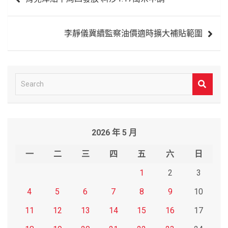
章
導
李靜儀冀續監察油價適時擴大補貼範圍
覽
S
e
a
r
2026 年 5 月
c
h
一
二
三
四
五
六
日
1
2
3
4
5
6
7
8
9
10
11
12
13
14
15
16
17