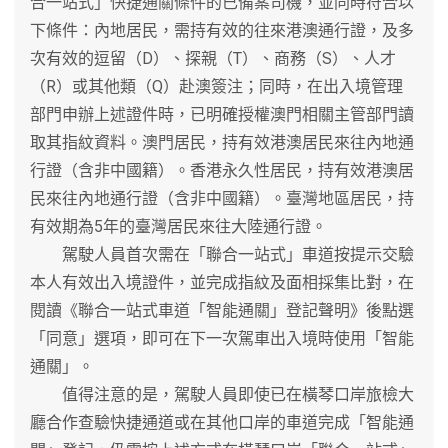
合一站式」快捷通關條件的已備案司機，並同時符合以
下條件：內地居民，需持有效的往來港澳通行證，及多
次有效的逗留（D）、探親（T）、商務（S）、人才
（R）或其他類（Q）赴澳簽注；同時，在出入境管理
部門申辦上述證件時，已明確授權澳門相關主管部門讀
取其指紋資料。澳門居民，持有效港澳居民來往內地通
行證（含非中國籍）。香港永久性居民，持有效港澳居
民來往內地通行證（含非中國籍）。臺灣地區居民，持
有效期為5年的臺灣居民來往大陸通行證。
駕駛人員首次需在「聯合一站式」車道按提示交驗
本人有效出入境證件，並完成指紋及面相採集比對，在
閱讀《聯合一站式車道「智能通關」登記聲明》後點選
「同意」選項，即可在下一次駕車出入境時使用「智能
通關」。
值得注意的是，駕駛人員即使已在橫琴口岸旅檢大
廳合作查驗快捷通道或在其他口岸的車道完成「智能通