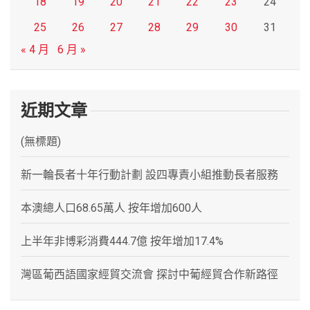
18
19
20
21
22
23
24
25
26
27
28
29
30
31
« 4 月
6 月 »
近期文章
(無標題)
新一輪長者十年行動計劃 設四專責小組推動長者服務
本澳總人口68.65萬人 按年增加600人
上半年非博彩消費444.7億 按年增加17.4%
灣區葡西語國家經貿交流會 探討中葡經貿合作新路徑