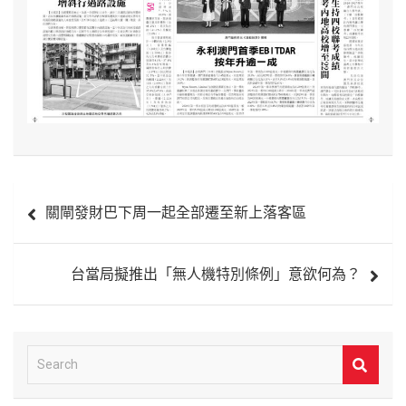
文
關閘發財巴下周一起全部遷至新上落客區
章
導
台當局擬推出「無人機特別條例」意欲何為？
覽
S
e