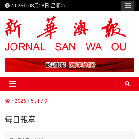
Skip
2026年08月08日 星期六
to
content
新華澳報
2026
5 月
9
每日報章