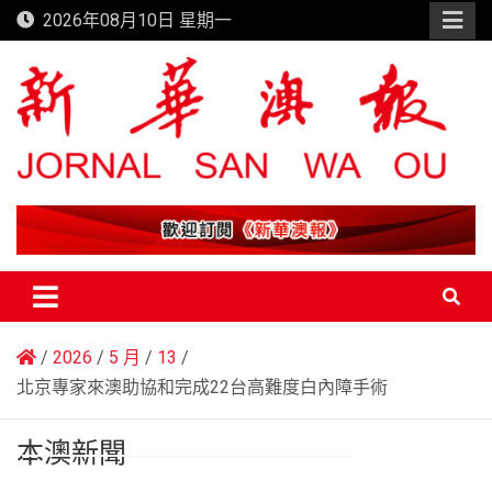
Skip
2026年08月10日 星期一
to
content
新華澳報
2026
5 月
13
北京專家來澳助協和完成22台高難度白內障手術
本澳新聞