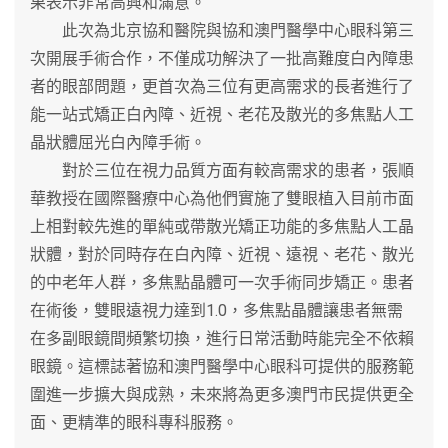
果表示非常高興和滿意。
此次為北京協和醫院與協和澳門醫學中心眼科第三
次開展手術合作，不僅成功解決了一批高難度白內障患
者的眼部問題，更首次為三位有更高需求的長者進行了
能一站式矯正白內障、近視、老花及散光的多焦點人工
晶狀體屈光白內障手術。
對於三位在視力品質方面有較高需求的患者，張順
華教授在國際醫療中心為他們實施了雙眼植入目前市面
上相對較先進的單純或帶散光矯正功能的多焦點人工晶
狀體，對於同時存在白內障、近視、遠視、老花、散光
的中老年人群，多焦點晶體可一次手術同步矯正。患者
在術後，雙眼遠視力達到1.0，多焦點晶體讓患者無需
在多副眼鏡間頻繁切換，進行日常活動時能完全不依賴
眼鏡。這標誌著協和澳門醫學中心眼科可提供的服務範
圍進一步擴大與成熟，未來將為更多澳門市民提供更全
面、更精準的眼科專科服務。