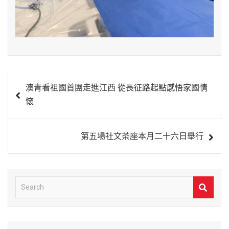
文
澳青看祖國首團走進江西 從長征路起點感悟家國情
章
懷
導
覽
第五場社文茶座本月二十六日舉行
S
e
a
r