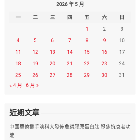
2026 年 5 月
c
h
一
二
三
四
五
六
日
1
2
3
4
5
6
7
8
9
10
11
12
13
14
15
16
17
18
19
20
21
22
23
24
25
26
27
28
29
30
31
« 4 月
6 月 »
近期文章
中國華億攜手澳科大發佈魚鱗膠原蛋白肽 聚焦抗衰老功
能