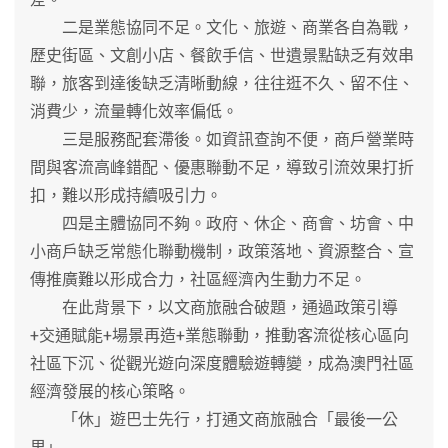
二是業態協同不足。文化、旅遊、商業各自為戰，
歷史街區、文創小店、餐飲手信、世遺景點缺乏有效串
聯，旅客到達後缺乏清晰動線，往往逛不久、留不住、
消費少，流量轉化效率偏低。
三是服務配套滯後。如資訊查詢不便，商戶營業時
間與客流高峰錯配、優惠聯動不足，導致引流效果打折
扣，難以形成持續吸引力。
四是主體協同不夠。政府、休企、商會、坊會、中
小商戶缺乏常態化聯動機制，政策落地、資源整合、宣
傳推廣難以形成合力，社區經濟內生動力不足。
在此背景下，以文商旅融合破題，通過政策引導
+交通賦能+場景再造+業態聯動，推動客流從核心區向
社區下沉、從觀光遊向深度體驗遊轉變，成為澳門社區
經濟發展的核心策略。
「休」遊巴士先行，打通文商旅融合「最後一公
里」