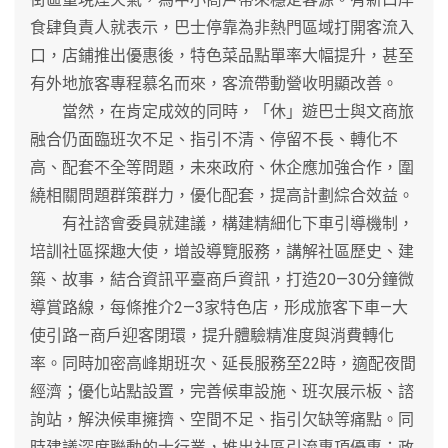
食肆負責人就表示，巴士停靠為非熱門區域打開客流入
口，店鋪推出優惠後，特色菜品點單率大幅提升，甚至
有外地旅客專程慕名而來，客流帶動營收明顯改善。
當然，在肯定成效的同時，「休」遊巴士與文商旅
融合仍面臨班次不足、指引不清、停留不長、轉化不
高、配套不全等問題，未來政府、休企應加強合作，圍
繞相關問題群策群力，優化配套，提高計劃綜合效益。
有社諮會委員就建議，構建精細化下車引導機制，
培訓社區探趣大使，增設導覽服務，講解社區歷史、建
築、故事，結合資訊平臺商戶資訊，打造20—30分鐘微
導賞路線，每條推介2—3家特色店，形成旅客下車—大
使引路—商戶迎客閉環，提升體驗精准度與消費轉化
率。同時加密高峰期班次、延長服務至22時，適配夜間
經濟；優化站點設置，完善候車設施、班次展示板、諮
詢站，解決候車擁擠、空間不足、指引欠缺等痛點。同
時建議深度聯動的士行業，推出社區引流專項優惠：政