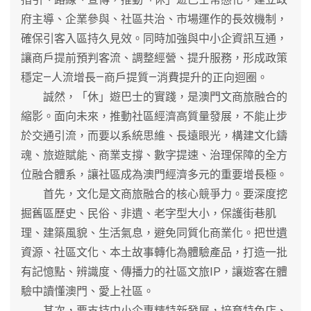
府主導、企業參與、社區共治、市場運作的長效機制，
確保引客入區持久見效。同時加強與中小企資訊互通，
讓商戶提前預判客流、調整經營、提升服務，形成政策
穩定—人流增長—商戶提質—消費提升的正向迴圈。
誠然，「休」遊巴士的實踐，是澳門文商旅融合的
縮影。面向未來，推動社區經濟高質量發展，不能止步
於交通引流，而要以系統思維、長遠眼光，構建文化鑄
魂、旅遊賦能、商業支撐、數字提速、治理保障的全方
位融合體系，讓社區成為澳門經濟多元的重要增長極。
首先，文化是文商旅融合的核心競爭力。要深度挖
掘舊區歷史、民俗、非遺、老字型大小，保護街巷肌
理、建築風貌、生活氣息，避免同質化商業化。把世遺
資源、社區文化、本土故事轉化為體驗產品，打造一批
有記憶點、辨識度、傳播力的社區文旅IP，讓遊客在體
驗中讀懂澳門、愛上社區。
其次，要支持中小企專精特新發展，培育特色店、