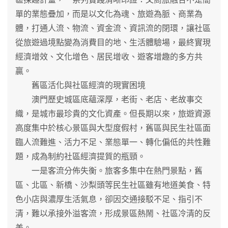
單的業態疊加，而是以文化為魂、旅遊為脈、商業為
體，打通人流、物流、資金流、資訊流的閉環，讓社區
從旅遊過境點變為消費目的地、生活體驗場，最終實現
經濟增效、文化增色、居民增收、遊客增趣的多方共
贏。
舊區活化與社區經濟的現實困境
澳門歷史城區底蘊深厚，老街、老店、老故事交
織，是城市最珍貴的文化資產。但長期以來，旅遊資源
高度集中於核心景區與大型度假村，舊區與民生社區面
臨人流難進、活力不足、業態單一、轉化偏低的共性難
題，成為制約社區經濟提質的瓶頸。
一是客流分佈失衡。旅客多集中在熱門景點，舊
區、北區、新橋、沙梨頭等民生社區雖有地道美食、特
色小店與濃厚生活氣息，卻因交通接駁不足、指引不
清，難以承接外溢客流，形成景區熱鬧、社區冷清的反
差。