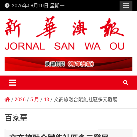
Skip
2026年08月10日 星期一
to
content
新華澳報
2026
5 月
13
文商旅融合賦能社區多元發展
百家臺