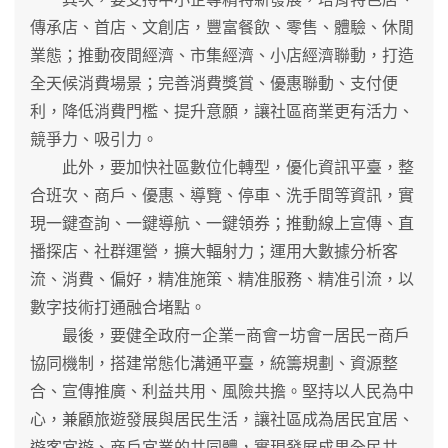
傳承店、首店、文創店，豐富餐飲、零售、體驗、休閒
業態；推動夜間經濟、市集經濟、小店經濟聯動，打造
全天候消費場景；完善消費獎賞、優惠聯動、支付便
利，降低消費門檻、提升意願，讓社區商業更有活力、
競爭力、吸引力。
此外，要加快社區數位化轉型，優化資訊平臺，整
合班次、商戶、優惠、導覽、停車、洗手間等資訊，實
現一鍵查詢、一鍵導航、一鍵領券；推動線上宣傳、直
播探店、社群運營，擴大輻射力；運用大數據分析客
流、消費、偏好，精准施策、精准服務、精准引流，以
數字技術打通融合堵點。
最後，要健全政府—企業—商會—坊會—居民—商戶
協同機制，搭建常態化溝通平臺，統籌規劃、資源整
合、宣傳推廣、利益共用、風險共擔。堅持以人民為中
心，兼顧旅遊發展與居民生活，讓社區成為居民宜居、
遊客宜遊、商戶宜業的共同體，實現發展成果全民共