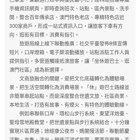
手機資訊網頁，即時查詢班次、站點、區內景點、洗手
間，整合百年傳承店、澳門特色老店、專精特色店近
300家商戶，形成一站式資訊入口，讓旅客下車有方
向、逛街有目標、消費有指引。
旅遊局線上線下聯動推廣：社交平臺發佈8條宣傳
短片，口岸燈箱、電子屏滾動播放，站點派駐工作人員
提供指引，多管道觸達抵澳旅客，讓「坐休遊巴士、逛
澳門社區」成為新選擇。
文商旅融合的關鍵，是把文化底蘊轉化為體驗場
景、把生活空間轉化為消費場景。「休」遊巴士路線並
非簡單串起站點，而是深度整合世遺文旅、社區商業、
本地生活，打造有故事、有煙火、有特色的體驗動線。
例如串聯新口岸、環松山步行系統、東望洋炮臺、
聖母雪地殿教堂，把世遺景點與步行系統結合，十分鐘
實現片區貫通；途經康公夜市、媽閣慢活節，聯動節慶
活動、市集、演出，營造沉浸式氛圍；覆蓋茶餐廳、手