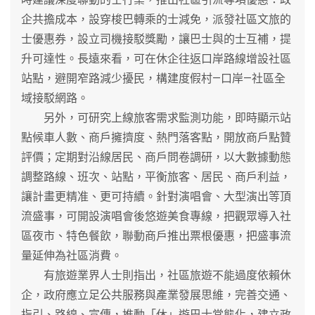
企共擔成本，設穿梭巴轉乘的士減免，派發社區文旅的
士優惠券，設立司機接駁獎勵，讓巴士與的士互補，提
升可達性。長遠來看，可在休企往返口岸路線增設社區
站點，避開窄路減少擾民，構建度假村—口岸—社區全
域接駁網路。
另外，可研究上線旅客需求監測功能，即時顯示站
點候車人數、商戶擁擠度、熱門落客點，開放商戶點贊
評價；定期對沿線居民、商戶問卷調研，以大數據動態
調整路線、班次、站點，平衡旅客、居民、商戶利益，
讓計畫更精准、更可持續。針對演唱會、大型演出等頂
流盛事，可開設演唱會後悠遊美食專線，把觀眾導入社
區夜市、特色餐飲，聯動商戶推出票根優惠，把盛事流
量延伸為社區消費。
有旅遊業界人士則指出，社區旅遊不能過度依賴休
企，政府應立足公共服務與產業發展思維，完善交通、
指引、路線、宣傳，推動「休」遊巴士常態化，建立政