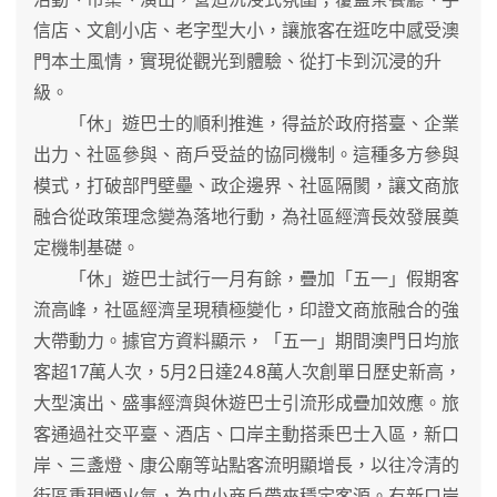
信店、文創小店、老字型大小，讓旅客在逛吃中感受澳
門本土風情，實現從觀光到體驗、從打卡到沉浸的升
級。
「休」遊巴士的順利推進，得益於政府搭臺、企業
出力、社區參與、商戶受益的協同機制。這種多方參與
模式，打破部門壁壘、政企邊界、社區隔閡，讓文商旅
融合從政策理念變為落地行動，為社區經濟長效發展奠
定機制基礎。
「休」遊巴士試行一月有餘，疊加「五一」假期客
流高峰，社區經濟呈現積極變化，印證文商旅融合的強
大帶動力。據官方資料顯示，「五一」期間澳門日均旅
客超17萬人次，5月2日達24.8萬人次創單日歷史新高，
大型演出、盛事經濟與休遊巴士引流形成疊加效應。旅
客通過社交平臺、酒店、口岸主動搭乘巴士入區，新口
岸、三盞燈、康公廟等站點客流明顯增長，以往冷清的
街區重現煙火氣，為中小商戶帶來穩定客源。有新口岸