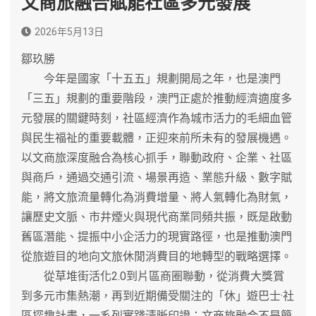
文商旅融合賦能社區多元發展
2026年5月13日
鄒玖勝
今年是國家「十五五」規劃開局之年，也是澳門
「三五」規劃的重要階段，澳門正處於推動經濟適度多
元發展的關鍵時刻，社區經濟作為城市活力的毛細血管
與民生福祉的重要載體，正迎來前所未有的發展機遇。
以文商旅深度融合為核心抓手，聯動政府、企業、社區
與商戶，通過交通引流、場景再造、業態升級、數字賦
能，將文旅流量轉化為消費增量、將人氣轉化為財氣，
讓歷史文脈、市井煙火與現代商業同頻共振，既是啟動
舊區潛能、提振中小企活力的現實路徑，也是推動澳門
從旅遊目的地向文旅休閒消費目的地轉型的戰略選擇。
從草堆街活化2.0到片區商圈聯動，從消費大獎賞
到多元市集熱潮，再到近期備受關注的「休」遊巴士·社
區探趣計畫，一系列實踐清晰印證：文商旅融合不是簡