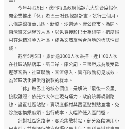
今年4月25日，澳門特區政府協調六大綜合度假休
閒企業推出「休」遊巴士·社區探趣計畫，試行三個月，
六條路線覆蓋北區、新橋、沙梨頭、康公夜市、媽閣、
南灣雅文湖畔等片區，以免費接駁巴士為紐帶，把度假
村客源精准導入社區，成為文商旅融合落地的標誌性實
踐。
截至5月5日，累計逾3000人次乘搭，近1100人次
在社區站點落車，新口岸、康公廟、三盞燈成為最受歡
迎落客點，社區聯動、客流導入、營商啟動初見成效，
為舊區活化提供可複製的樣本。
「休」遊巴士的核心價值，是解決「最後一公里」
接駁難題。依託六大休企現有運力，政府統籌規劃路
線、設置社區站點，實現度假村與舊區點對點直達，免
除旅客換乘麻煩、出行成本，大幅降低入區門檻。
針對社區道路窄、客流集散特點，部分路段選用小
巴車型，兼顧通行效率與擾民最小化；經科局搭建專屬