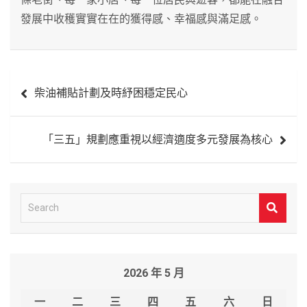
發展中收穫實實在在的獲得感、幸福感與滿足感。
文
柴油補貼計劃及時紓困穩定民心
章
導
「三五」規劃應重視以經濟適度多元發展為核心
覽
S
e
a
r
2026 年 5 月
c
h
一
二
三
四
五
六
日