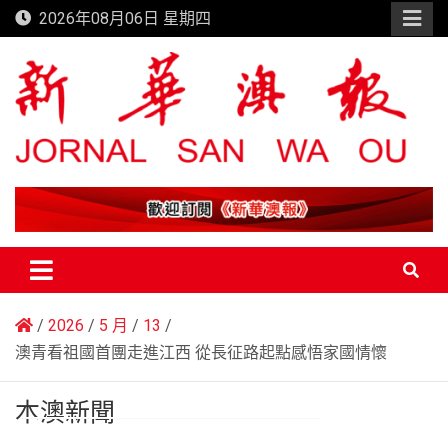
Skip
2026年08月06日 星期四
to
content
新華澳報
2026
5 月
13
澳青看祖國首團走進江西 從長征路起點感悟家國情懷
本澳新聞