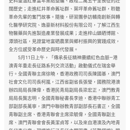
史料重溫紅軍當年集結整編、啟程二萬五千里長征的壯
闊歷史；走進紅井革命舊址群、葉坪革命舊址群，聆聽
革命先輩的奮鬥故事。隨後，研習團參訪贛南創新與轉
化醫學研究院、逸豪新材料股份有限公司，了解江西生
物醫藥與先進製造產業發展成果；走進梓山鎮硒博館、
潭頭社區，見證當地富硒農業與鄉村振興的實踐成效，
全方位感受革命歷史與時代發展。
5月11日上午，「傳承長征精神賡續紅色血脈—港
澳青年重走長征路系列交流活動」啟動儀式在瑞金舉
行。全國青聯主席徐曉，香港政務司司長陳國基，澳門
社會文化司司長柯嵐，江西省副省長張瑩，國務院港澳
辦四局局長陳偉，香港民青局副局長梁宏正，澳門教青
局局長龔志明，全國青聯秘書長李迪，香港中聯辦青工
部副部長萬寧，澳門中聯辦教青部副部長石書正，全國
青聯副主席、香港青聯會主席梁毓偉，全國青聯副主
席、澳門青聯會會長黃潔貞等，以及來自港澳及內地青