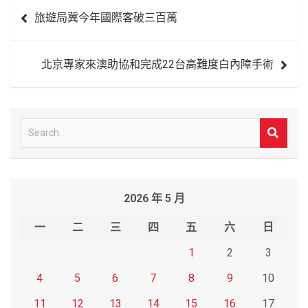
文
旅遊局冀今年國際客破三百萬
章
導
北京專家來澳助協和完成22台高難度白內障手術
覽
S
e
a
r
2026 年 5 月
c
h
一
二
三
四
五
六
日
1
2
3
4
5
6
7
8
9
10
11
12
13
14
15
16
17