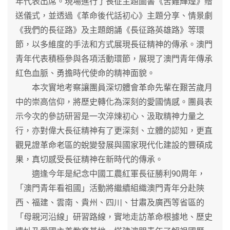
年代表出席。現場進行了長征主題圖書《苦難輝煌》贈
送儀式，並透過《革命後代話初心》主題分享、情景劇
《我們的長征路》及主題朗誦《長征路英雄路》等環
節，以多維度的手法和方式展現長征精神的傳承。澳門
青年代表積極參與各項活動環節，展現了澳門青年傳承
紅色血脈、勇擔時代使命的精神面貌。
本次實地考察讓團員深切體會革命先輩在艱苦歲月
中的崇高信仰，將歷史轉化為深刻的愛國情感。團員表
示今次的參訪研習是一次淬煉初心、汲取精神力量之
行，亦對偉大長征精神有了更深刻、立體的認知，更直
觀見證革命老區的蛻變發展與國家現代化建設的豐碩成
果，真切感受長征精神在新時代的傳承。
適逢今年是紀念中國工農紅軍長征勝利90周年，
「澳門青年看祖國」活動將繼續組織澳門青年分赴陝
西、福建、雲南、貴州、四川、甘肅及廣西等省區的
「母親河沿線」研習路線，實地走訪革命根據地、歷史