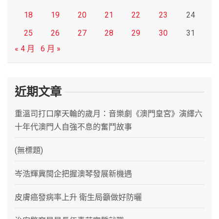
18
19
20
21
22
23
24
25
26
27
28
29
30
31
« 4 月
6 月 »
近期文章
重溫司打口摩天輪的歲月：音樂劇《澳門皇宮》演繹六
十年代澳門人自強不息的奮鬥故事
(無標題)
岑浩輝冀閩企把握澳琴發展新機遇
皮膚癌發病率上升 衛生局籲做好防曬