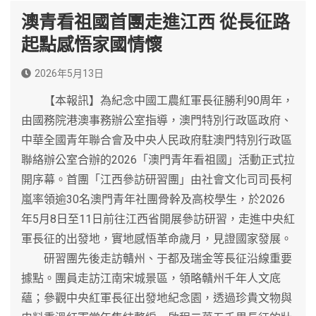
澳青看祖國首團走進江西 從長征路
起點感悟家國情懷
2026年5月13日
【本報訊】為紀念中國工農紅軍長征勝利90周年，
由國務院港澳事務辦公室指導，澳門特別行政區政府、
中華全國青年聯合會及中央人民政府駐澳門特別行政區
聯絡辦公室合辦的2026「澳門青年看祖國」活動正式拉
開序幕。首團「江西參訪研習團」由社會文化司司長柯
嵐率領逾30名澳門青年社團骨幹及高校學生，於2026
年5月8日至11日前往江西省開展參訪研習，走進中央紅
軍長征的出發地，實地感悟革命歲月，見證國家發展。
研習團先後走訪贛州、于都及瑞金等長征沿線重要
據點。團員走訪江南宋城景區，領略贛州千年人文底
蘊；參觀中央紅軍長征出發地紀念園，透過珍貴文物與