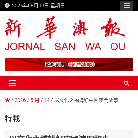
Skip
2026年08月09日 星期日
to
content
新華澳報
2026
5 月
14
以文化之橋講好中國澳門故事
特載