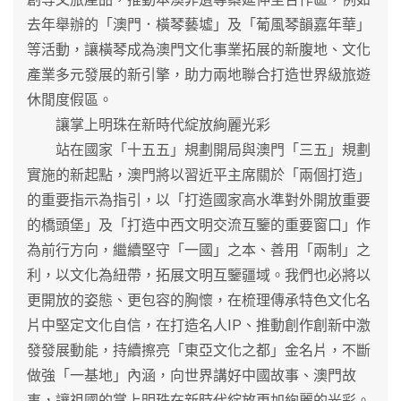
去年舉辦的「澳門．橫琴藝墟」及「葡風琴韻嘉年華」
等活動，讓橫琴成為澳門文化事業拓展的新腹地、文化
產業多元發展的新引擎，助力兩地聯合打造世界級旅遊
休閒度假區。
讓掌上明珠在新時代綻放絢麗光彩
站在國家「十五五」規劃開局與澳門「三五」規劃
實施的新起點，澳門將以習近平主席關於「兩個打造」
的重要指示為指引，以「打造國家高水準對外開放重要
的橋頭堡」及「打造中西文明交流互鑒的重要窗口」作
為前行方向，繼續堅守「一國」之本、善用「兩制」之
利，以文化為紐帶，拓展文明互鑒疆域。我們也必將以
更開放的姿態、更包容的胸懷，在梳理傳承特色文化名
片中堅定文化自信，在打造名人IP、推動創作創新中激
發發展動能，持續擦亮「東亞文化之都」金名片，不斷
做強「一基地」內涵，向世界講好中國故事、澳門故
事，讓祖國的掌上明珠在新時代綻放更加絢麗的光彩。