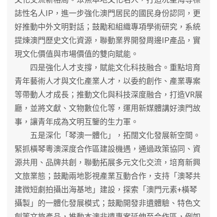
誌性名人IP，進一步強化澳門居民的國民身份認同，更
好推動中外文明對話；鼓勵和組織專項學術研究，系統
提煉澳門歷史文化資源，聯動業界開發周邊IP產品，實
現文化價值與市場價值的雙向賦能。
四是強化人才支撐，賦能文化科技融合。重點培育
青年藝術人才與文化產業人才，以委約創作、產業專案
等帶動人才成長；推動文化與科技深度融合，打造VR展
廳，並將文獻、文物數位化等，運用新媒體講好澳門故
事，讓青年成為文明互鑒的生力軍。
五是深化「琴澳一體化」，拓闊文化發展新空間。
緊抓橫琴粵澳深度合作區建設機遇，通過政策協同、資
源共用、品牌共創，聯動拓展多元文化交流，培育新興
文旅業態；鼓勵兩地影視產業互動合作，支持「澳琴共
建微短劇拍攝出海基地」建設，探索「澳門元素+橫琴
攝製」的一體化發展模式；鼓勵開發非遺體驗、特色文
創等文旅產品，推動本澳非遺專案延伸至合作區，例如