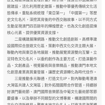
館建設，活化利用歷史建築，推動中華優秀傳統文化活
態傳承。重點系統梳理「東亞第一」「中國第一」等歷
史文化名片，深挖其背後的中西交融故事，以不同方式
生動呈現澳門四百餘年的輝煌歷史，也為文化創造提煉
核心元素、提供優質資源支撐。
二是構建展陳網路，推動文化創造創新。高標準建
設國際綜合旅遊文化區，策劃中西文化交流主題大展，
聯動內地與東亞各地展館，推動展覽資源雙向互鑒。立
足特色文化名片，以委約創作為主要方式，打造演藝作
品、文創產品、視覺藝術與音樂精品，推動澳門本地文
化創意產業高質量發展，讓歷史資源轉化為時代佳作。
三是推動多元聯通，打造文化IP。對內聯動粵港澳
大灣區共建人文灣區；對外拓闊國際合作管道，持續辦
好澳門藝術節、澳門國際音樂節及中葡文化藝術節等節
慶盛事，以及舉辦不同類型的文博專案，構建國際間的
文化交流新格局。聚焦本地文化名人，打造冼星海等標