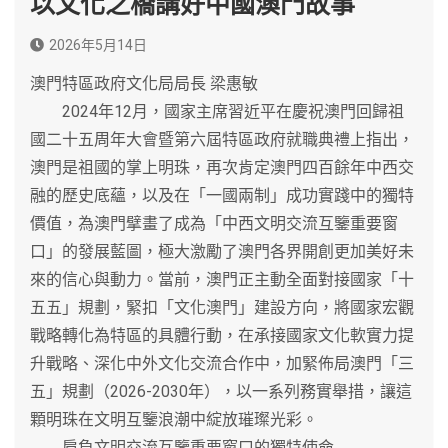
以文化之橋講好中國澳門故事
2026年5月14日
澳門特區政府文化局局長 梁惠敏
2024年12月，國家主席習近平在慶祝澳門回歸祖
國二十五周年大會暨第六屆特區政府就職典禮上指出，
澳門是祖國的掌上明珠，再次肯定澳門四百餘年中西交
融的歷史底蘊，以及在「一國兩制」成功實踐中的獨特
價值，為澳門擘畫了成為「中西文明交流互鑒重要窗
口」的發展藍圖，極大激勵了澳門各界開創更加美好未
來的信心與動力。當前，澳門正主動全面對接國家「十
五五」規劃，緊扣「文化澳門」建設方向，將國家宏觀
戰略轉化為特區的具體行動，在承接國家文化軟實力提
升戰略、深化中外文化交流合作中，加緊佈局澳門「三
五」規劃（2026-2030年），以一系列務實舉措，讓這
顆明珠在文明互鑒浪潮中綻放璀璨光彩。
肩負文明交流互鑒重要窗口的獨特使命