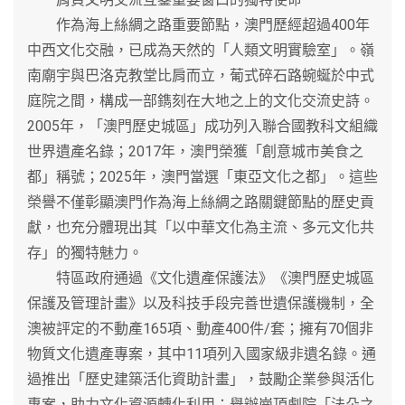
作為海上絲綢之路重要節點，澳門歷經超過400年
中西文化交融，已成為天然的「人類文明實驗室」。嶺
南廟宇與巴洛克教堂比肩而立，葡式碎石路蜿蜒於中式
庭院之間，構成一部鐫刻在大地之上的文化交流史詩。
2005年，「澳門歷史城區」成功列入聯合國教科文組織
世界遺產名錄；2017年，澳門榮獲「創意城市美食之
都」稱號；2025年，澳門當選「東亞文化之都」。這些
榮譽不僅彰顯澳門作為海上絲綢之路關鍵節點的歷史貢
獻，也充分體現出其「以中華文化為主流、多元文化共
存」的獨特魅力。
特區政府通過《文化遺產保護法》《澳門歷史城區
保護及管理計畫》以及科技手段完善世遺保護機制，全
澳被評定的不動產165項、動產400件/套；擁有70個非
物質文化遺產專案，其中11項列入國家級非遺名錄。通
過推出「歷史建築活化資助計畫」，鼓勵企業參與活化
專案，助力文化資源轉化利用；舉辦崗頂劇院「法朵之