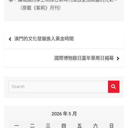
（原載《紫荊》月刊）
文
澳門的文化發展進入黃金時間
章
導
國際博物館日嘉年華周日揭幕
覽
S
e
a
r
2026 年 5 月
c
h
一
二
三
四
五
六
日