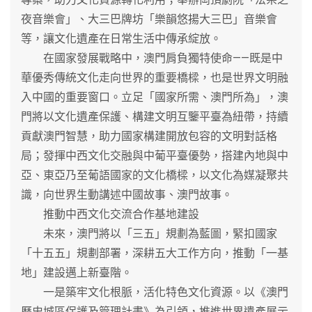
夜音樂會」、大三巴牌坊「樂韻悠揚大三巴」音樂會
等，讓文化遺產在日常生活中傳承綻放。
在國家發展戰略中，澳門肩負獨特使命——既是中
華優秀傳統文化走向世界的重要橋樑，也是世界文明融
入中國的重要窗口。立足「國家所需、澳門所為」，澳
門將以文化遺產保護、構建文明互鑒平臺為紐帶，持續
貢獻澳門智慧，助力國家構建開放包容的文明對話格
局；發揮中西文化交融與中葡平臺優勢，搭建內地與中
亞、東亞乃至葡語國家的文化橋樑，以文化為媒凝聚共
識，向世界生動講述中國故事、澳門故事。
推動中西文化交流合作基地建設
未來，澳門將以「三五」規劃為藍圖，緊扣國家
「十五五」規劃部署，深耕五大工作方向，推動「一基
地」建設邁上新臺階。
一是築牢文化根脈，活化特色文化資源。以《澳門
歷史城區保護及管理計畫》為引領，推進世界遺產展示